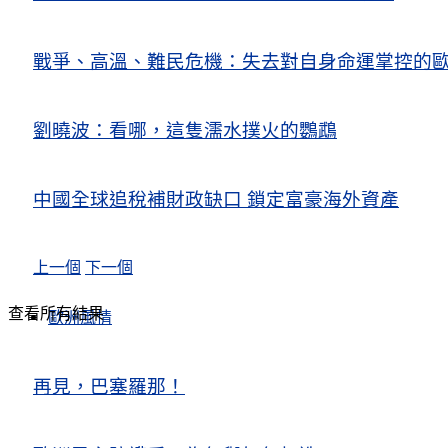
戰爭、高溫、難民危機：失去對自身命運掌控的歐洲Europe’s Control
劉曉波：看哪，這隻濡水撲火的鸚鵡
中國全球追稅補財政缺口 鎖定富豪海外資產
上一個
下一個
查看所有結果
歐洲風情
再見，巴塞羅那！