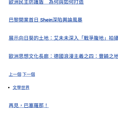
歐洲民主防護盾 為何與如何打造
巴黎開業首日 Shein深陷輿論風暴
展示向日葵的土地：艾未未深入「戰爭腹地」拍
歐洲思想文化長廊：德國浪漫主義之四：豐饒之地
上一個
下一個
文學世界
再見，巴塞羅那！