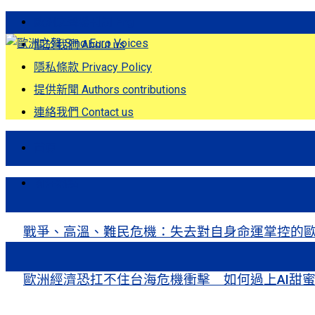
歐洲之聲發刊詞 Eng
關於我們 About us
隱私條款 Privacy Policy
提供新聞 Authors contributions
連絡我們 Contact us
首頁
關注熱點
戰爭、高溫、難民危機：失去對自身命運掌控的歐洲Europe’s Control
歐洲經濟恐扛不住台海危機衝擊 如何過上AI