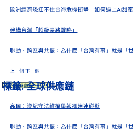
歐洲經濟恐扛不住台海危機衝擊 如何過上AI
建構台灣「超級豪豬戰略」
聯動、跨區與共振：為什麽「台灣有事」就是「世
上一個
下一個
標籤:
全球供應鏈
人權觀察
關注熱點
高瑜：遵紀守法維權舉報卻連連碰壁
聯動、跨區與共振：為什麽「台灣有事」就是「世