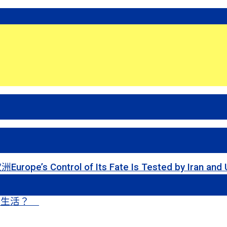
 of Its Fate Is Tested by Iran and Ukraine
甜蜜生活？