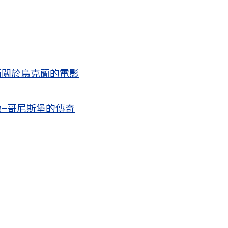
攝關於烏克蘭的電影
–哥尼斯堡的傳奇