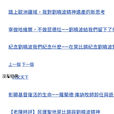
踏上歐洲疆域，我對劉曉波精神遺產的新思考
寧做哈維爾，不做昆德拉——劉曉波給我們留下了
紀念劉曉波我們紀念什麽——在萊比錫紀念劉曉波
上一個
下一個
沒有結果
人文天下
彰顯基督復活的生命——羅蘭德·庫訥牧師卸任與
【老陳時評】民運聖地萊比錫與劉曉波精神