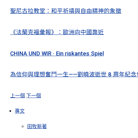
聖尼古拉教堂：和平祈禱與自由精神的象徵
《法蘭克福彙報》：歐洲向中國靠近
CHINA UND WIR · Ein riskantes Spiel
為信仰與理想奮鬥一生——劉曉波逝世 8 周年紀念
上一個
下一個
專文
田牧新著