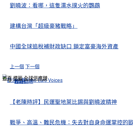
劉曉波：看哪，這隻濡水撲火的鸚鵡
建構台灣「超級豪豬戰略」
中國全球追稅補財政缺口 鎖定富豪海外資產
上一個
下一個
首頁
標籤
全球供應鏈
政經論壇
首頁
【老陳時評】民運聖地萊比錫與劉曉波精神
戰爭、高溫、難民危機：失去對自身命運掌控的歐洲Europe’s Control