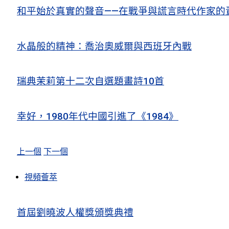
和平始於真實的聲音——在戰爭與謊言時代作家的
水晶般的精神：喬治奧威爾與西班牙內戰
瑞典茉莉第十二次自選題畫詩10首
幸好，1980年代中國引進了《1984》
上一個
下一個
視頻薈萃
首屆劉曉波人權獎頒獎典禮