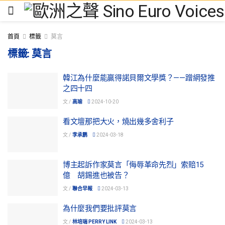
首頁
標籤
莫言
標籤:
莫言
韓江為什麼能贏得諾貝爾文學獎？——蹭網發推
之四十四
文 /
高瑜
2024-10-20
看文壇那把大火，燒出幾多舍利子
文 /
李承鹏
2024-03-18
博主起訴作家莫言「侮辱革命先烈」索賠15
億 胡錫進也被告？
文 /
聯合早報
2024-03-13
為什麼我們要批評莫言
文 /
林培瑞 PERRY LINK
2024-03-13