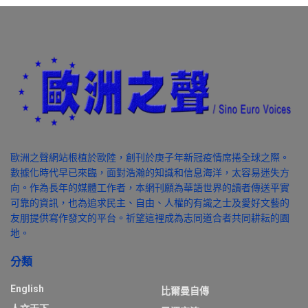
歐洲之聲網站根植於歐陸，創刊於庚子年新冠疫情席捲全球之際。
數據化時代早已來臨，面對浩瀚的知識和信息海洋，太容易迷失方
向。作為長年的媒體工作者，本網刊願為華語世界的讀者傳送平實
可靠的資訊，也為追求民主、自由、人權的有識之士及愛好文藝的
友朋提供寫作發文的平台。祈望這裡成為志同道合者共同耕耘的園
地。
分類
English
比爾曼自傳