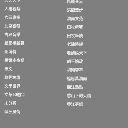
人文天下
民運交流
人權觀察
淇園漫步
六四專欄
潤南文苑
北京觀察
田牧新著
古典音樂
田牧筆談
嚴家祺新著
老陳時評
圖博特
老魏論天下
墨爾本夜語
胡平論政
專文
視頻薈萃
政經論壇
追思萬潤南
文學世界
關注熱點
文革60週年
雪山下的火焰
未分類
香江寄語
歐洲風情