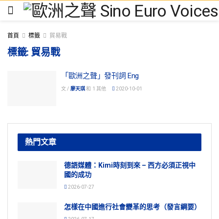
首頁
標籤
貿易戰
標籤:
貿易戰
「歐洲之聲」發刊詞 Eng
文 /
廖天琪
和
1 其他
2020-10-01
熱門文章
德語媒體：Kimi時刻到來 – 西方必須正視中
國的成功
2026-07-27
怎樣在中國進行社會變革的思考（發言綱要）