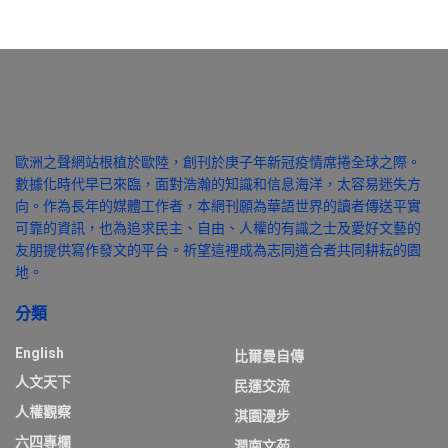
歐洲之聲網站根植於歐陸，創刊於庚子年新冠疫情席捲全球之際。
數據化時代早已來臨，面對浩瀚的知識和信息海洋，太容易迷失方
向。作為長年的媒體工作者，本網刊願為華語世界的讀者傳送平實
可靠的資訊，也為追求民主、自由、人權的有識之士及愛好文藝的
友朋提供寫作發文的平台。祈望這裡成為志同道合者共同耕耘的園
地。
分類
English
比爾曼自傳
人文天下
民運交流
人權觀察
淇園漫步
六四專欄
潤南文苑