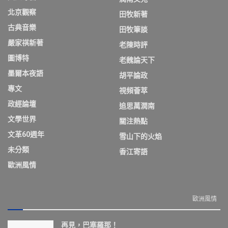
北京觀察
田牧新著
古典音樂
田牧筆談
嚴家祺新著
老陳時評
圖博特
老魏論天下
墨爾本夜語
胡平論政
專文
視頻薈萃
政經論壇
追思萬潤南
文學世界
關注熱點
文革60週年
雪山下的火焰
未分類
香江寄語
歐洲風情
歐洲風情
再見，巴塞羅那！