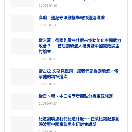
2026-07-30
高瑜：遵紀守法維權舉報卻連連碰壁
2026-08-06
雷米夏：德國能做些什麼來協助防止中國武力
攻台？——首屆劉曉波人權獎暨中國憲政民主
討論會
2026-07-17
雷古拉·文斯克祝詞：讓我們記得劉曉波，傳
承他的精神遺產
2026-07-17
從日、韓、中三名學者觀點分析東亞想定
2026-07-27
紀念劉曉波我們紀念什麽——在萊比錫紀念劉
曉波暨中國憲政民主研討會講話
2026-08-04