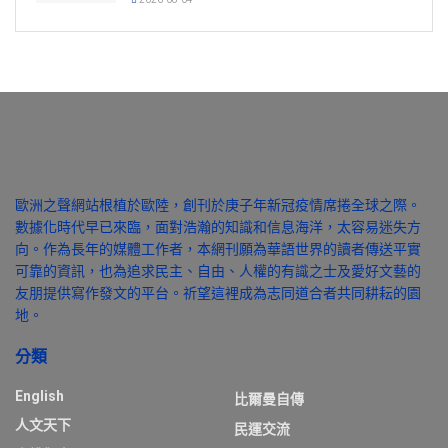
歐洲之聲網站根植於歐陸，創刊於庚子年新冠疫情席捲全球之際。
數據化時代早已來臨，面對浩瀚的知識和信息海洋，太容易迷失方
向。作為長年的媒體工作者，本網刊願為華語世界的讀者傳送平實
可靠的資訊，也為追求民主、自由、人權的有識之士及愛好文藝的
友朋提供寫作發文的平台。祈望這裡成為志同道合者共同耕耘的園
地。
分類
English
比爾曼自傳
人文天下
民運交流