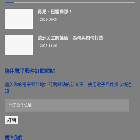
再見，巴塞羅那！
2026-08-05
歐洲民主防護盾 為何與如何打造
2025-11-20
適用電子郵件訂閱網站
輸入你的電子郵件地址訂閱網站的新文章，使用電子郵件接收新通
知。
電
子
郵
訂閱
件
位
址
關注我們