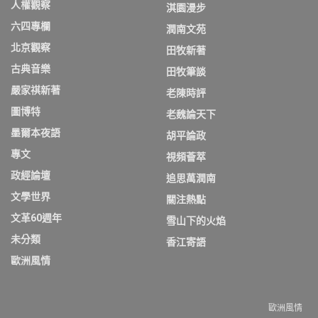
人權觀察
淇園漫步
六四專欄
潤南文苑
北京觀察
田牧新著
古典音樂
田牧筆談
嚴家祺新著
老陳時評
圖博特
老魏論天下
墨爾本夜語
胡平論政
專文
視頻薈萃
政經論壇
追思萬潤南
文學世界
關注熱點
文革60週年
雪山下的火焰
未分類
香江寄語
歐洲風情
歐洲風情