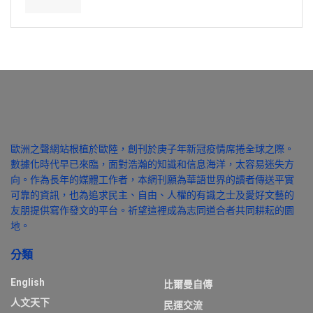
歐洲之聲網站根植於歐陸，創刊於庚子年新冠疫情席捲全球之際。
數據化時代早已來臨，面對浩瀚的知識和信息海洋，太容易迷失方
向。作為長年的媒體工作者，本網刊願為華語世界的讀者傳送平實
可靠的資訊，也為追求民主、自由、人權的有識之士及愛好文藝的
友朋提供寫作發文的平台。祈望這裡成為志同道合者共同耕耘的園
地。
分類
English
比爾曼自傳
人文天下
民運交流