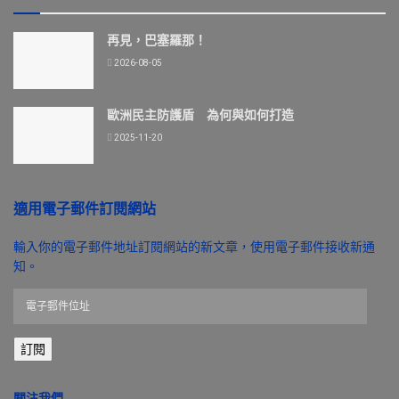
再見，巴塞羅那！
2026-08-05
歐洲民主防護盾 為何與如何打造
2025-11-20
適用電子郵件訂閱網站
輸入你的電子郵件地址訂閱網站的新文章，使用電子郵件接收新通
知。
電
子
郵
訂閱
件
位
址
關注我們