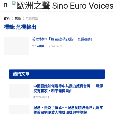
首頁
標籤
危機輸出
標籤:
危機輸出
美國對中「貿易戰爭2.0版」即將開打
文 /
宋國誠
2024-04-22
熱門文章
中國百姓如何看待中共武力威脅台灣——戰爭
沒有贏家，和平需要自由
2026-07-31
紀念，是為了傳承——紀念劉曉波逝世九周年
暨首屆劉曉波人權獎頒獎典禮簡報