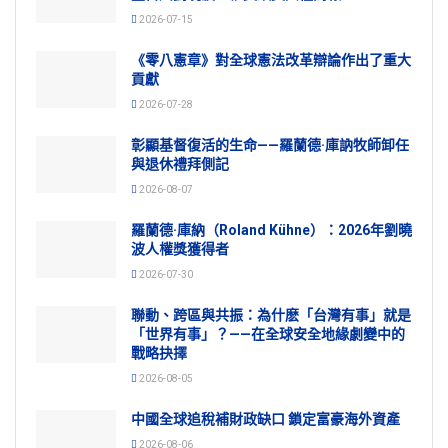
2026-07-15
《零八憲章》對全球憲法改革辯論作出了重大
貢獻
2026-07-28
彰顯基督復活的生命——羅蘭德·庫訥牧師卸任
與退休禮拜側記
2026-08-07
羅蘭德·庫納（Roland Kühne）：2026年劉曉
波人權獎獲得者
2026-07-30
聯動、跨區與共振：為什麽「台灣有事」就是
「世界有事」？——在全球安全地緣劇變中的
戰略抉擇
2026-08-05
中國全球追稅補財政缺口 鎖定富豪海外資產
2026-08-06