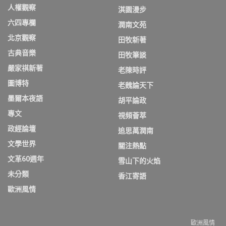
人權觀察
淇園漫步
六四專欄
潤南文苑
北京觀察
田牧新著
古典音樂
田牧筆談
嚴家祺新著
老陳時評
圖博特
老魏論天下
墨爾本夜語
胡平論政
專文
視頻薈萃
政經論壇
追思萬潤南
文學世界
關注熱點
文革60週年
雪山下的火焰
未分類
香江寄語
歐洲風情
歐洲風情