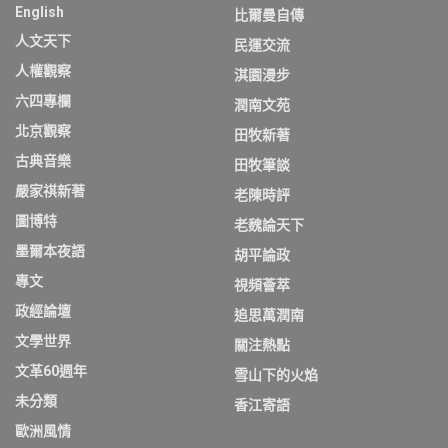
English
比爾曼自傳
人文天下
民運交流
人權觀察
淇園漫步
六四專欄
潤南文苑
北京觀察
田牧新著
古典音樂
田牧筆談
嚴家祺新著
老陳時評
圖博特
老魏論天下
墨爾本夜語
胡平論政
專文
視頻薈萃
政經論壇
追思萬潤南
文學世界
關注熱點
文革60週年
雪山下的火焰
未分類
香江寄語
歐洲風情