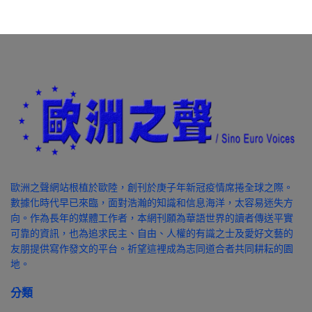
歐洲之聲網站根植於歐陸，創刊於庚子年新冠疫情席捲全球之際。
數據化時代早已來臨，面對浩瀚的知識和信息海洋，太容易迷失方
向。作為長年的媒體工作者，本網刊願為華語世界的讀者傳送平實
可靠的資訊，也為追求民主、自由、人權的有識之士及愛好文藝的
友朋提供寫作發文的平台。祈望這裡成為志同道合者共同耕耘的園
地。
分類