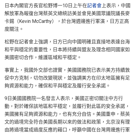
日本內閣官方長官松野博一10日上午在
記者會
上表示，中國
解放軍為報復台灣蔡英文總統訪美並會見美國眾議院議長麥
卡錫（Kevin McCarthy），於台灣週邊進行軍演，日方正高
度關注。
松野在記者會上強調，日方已向中國明確且直接地表達台海
和平與穩定的重要性，日本將持續與盟友及理念相同國家如
美國密切合作，維護區域和平穩定。
事實上，我國外交部也證實，美國國務院已表示美方持續敦
促中方克制，切勿改變現狀，並強調美方在印太地區擁有足
夠資源和能力，確保和平與穩定及履行安全承諾。
9日美國國務院一名發言人表示，美國正密切關注中方行
動，對於確保該地區和平穩定，並履行對此區的安全承諾，
美國擁有足夠資源和能力，也有充分自信。美國重申，蔡英
文的過境完全符合美國長期以來的做法和政策，北京沒有理
由將過境當成過度反應的藉口，呼籲中國在台灣周邊進行軍