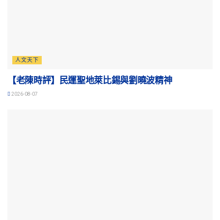
人文天下
【老陳時評】民運聖地萊比錫與劉曉波精神
2026-08-07