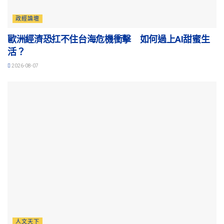
政經論壇
歐洲經濟恐扛不住台海危機衝擊 如何過上AI甜蜜生
活？
2026-08-07
人文天下