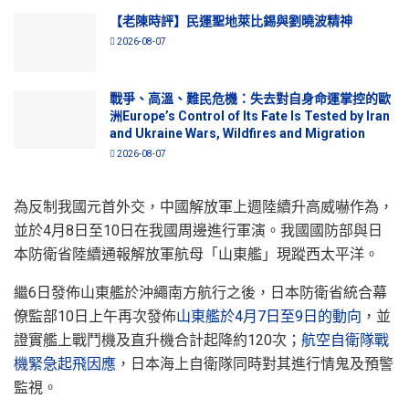
【老陳時評】民運聖地萊比錫與劉曉波精神
2026-08-07
戰爭、高溫、難民危機：失去對自身命運掌控的歐
洲Europe’s Control of Its Fate Is Tested by Iran
and Ukraine Wars, Wildfires and Migration
2026-08-07
為反制我國元首外交，中國解放軍上週陸續升高威嚇作為，
並於4月8日至10日在我國周邊進行軍演。我國國防部與日
本防衛省陸續通報解放軍航母「山東艦」現蹤西太平洋。
繼6日發佈山東艦於沖繩南方航行之後，日本防衛省統合幕
僚監部10日上午再次發佈
山東艦於4月7日至9日的動向
，並
證實艦上戰鬥機及直升機合計起降約120次；
航空自衛隊戰
機緊急起飛因應
，日本海上自衛隊同時對其進行情鬼及預警
監視。