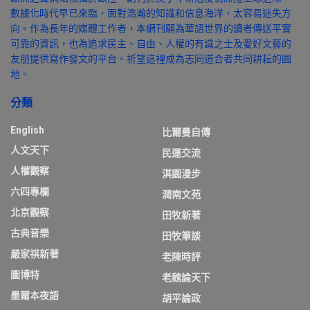
數據化時代早已來臨，面對浩瀚的知識和信息海洋，太容易迷失方
向。作為長年的媒體工作者，本網刊願為華語世界的讀者傳送平實
可靠的資訊，也為追求民主、自由、人權的有識之士及愛好文藝的
友朋提供寫作發文的平台。祈望這裡成為志同道合者共同耕耘的園
地。
分類
English
比爾曼自傳
人文天下
民運交流
人權觀察
淇園漫步
六四專欄
潤南文苑
北京觀察
田牧新著
古典音樂
田牧筆談
嚴家祺新著
老陳時評
圖博特
老魏論天下
墨爾本夜語
胡平論政