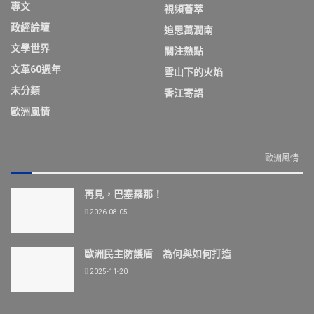
專文
視頻薈萃
政經論壇
追思萬潤南
文學世界
關注熱點
文革60週年
雪山下的火焰
未分類
香江寄語
歐洲風情
歐洲風情
再見，巴塞羅那！
2026-08-05
歐洲民主防護盾 為何與如何打造
2025-11-20