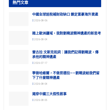
熱門文章
中國全球追稅補財政缺口 鎖定富豪海外資產
2026-08-06
踏上歐洲疆域，我對劉曉波精神遺產的新思考
2026-08-04
雷古拉·文斯克祝詞：讓我們記得劉曉波，傳
承他的精神遺產
2026-07-17
寧做哈維爾，不做昆德拉——劉曉波給我們留
下了什麼精神遺產
2026-08-04
揭穿中國三大假性敘事
2026-08-05