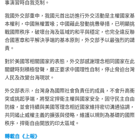
事演習時自我克制。
我國外交部重申，我國元首出訪進行外交活動是主權國家基
本權利，中國無權置喙；中國藉此發動挑釁舉措，已明顯挑
戰國際秩序，破壞台海及區域的和平與穩定，也完全違反聯
合國憲章和平解決爭端的基本原則，外交部予以最強烈的譴
責。
對於美國等相關國家的表態，外交部感謝理念相同國家在此
關鍵時刻積極發聲，嚴正要求中國理性自制，停止脅迫台灣
人民及改變台海現狀。
外交部表示，台灣身為國際社會負責任的成員，不會升高衝
突或挑起爭端，將堅定捍衛主權與國家安全，固守民主自由
防線，並會持續與美國等理念相近國家維持密切溝通協調，
共同遏止威權主義的擴張與侵略，維護以規則為基礎的國際
秩序，捍衛自由開放的印太區域。
轉載自《上報》