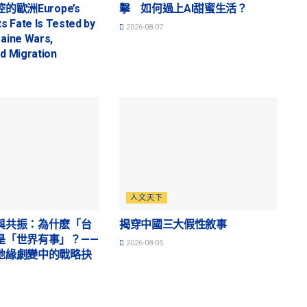
歐洲Europe’s
擊 如何過上AI甜蜜生活？
ts Fate Is Tested by
2026-08-07
raine Wars,
nd Migration
人文天下
與共振：為什麽「台
揭穿中國三大假性敘事
是「世界有事」？——
2026-08-05
地緣劇變中的戰略抉