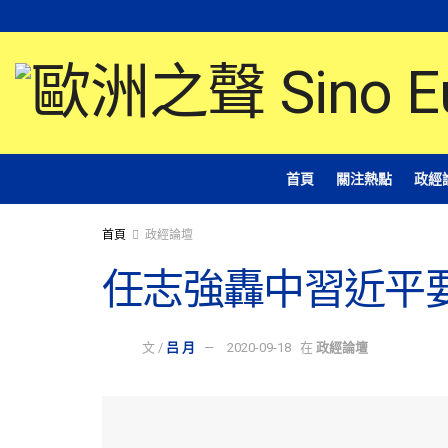
首頁
關注熱點
政經
首頁
政經論壇
任志強轟中習近平
文 /
吕 月
2020-09-18
在
政經論壇