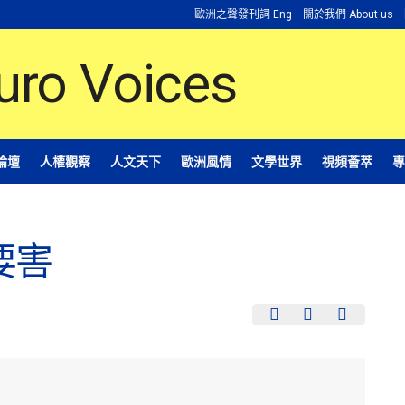
歐洲之聲發刊詞 Eng
關於我們 About us
論壇
人權觀察
人文天下
歐洲風情
文學世界
視頻薈萃
專
要害