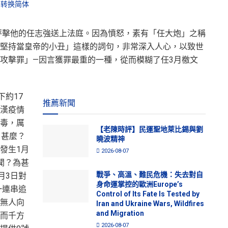
转换简体
烈抨擊他的任志強送上法庭。因為憤怒，素有「任大炮」之稱
堅持當皇帝的小丑」這樣的詞句，非常深入人心，以致世
攻擊罪」—因言獲罪最重的一種，從而模糊了任3月檄文
下約17
推薦新聞
漢疫情
毒，厲
【老陳時評】民運聖地萊比錫與劉
了甚麼？
曉波精神
發生1月
2026-08-07
聞？為甚
戰爭、高溫、難民危機：失去對自
月3日對
身命運掌控的歐洲Europe’s
一連串追
Control of Its Fate Is Tested by
無人向
Iran and Ukraine Wars, Wildfires
and Migration
而千方
2026-08-07