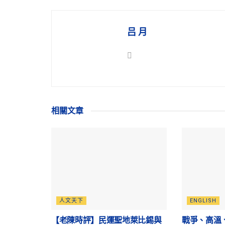
吕 月
相關
文章
人文天下
ENGLISH
【老陳時評】民運聖地萊比錫與
戰爭、高溫