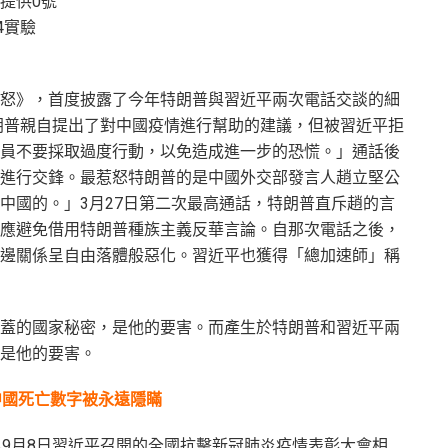
提供0號
4實驗
怒》，首度披露了今年特朗普與習近平兩次電話交談的細
特朗普親自提出了對中國疫情進行幫助的建議，但被習近平拒
員不要採取過度行動，以免造成進一步的恐慌。」通話後
進行交鋒。最惹怒特朗普的是中國外交部發言人趙立堅公
中國的。」3月27日第二次最高通話，特朗普直斥趙的言
應避免借用特朗普種族主義反華言論。自那次電話之後，
邊關係呈自由落體般惡化。習近平也獲得「總加速師」稱
蓋的國家秘密，是他的要害。而產生於特朗普和習近平兩
是他的要害。
中國死亡數字被永遠隱瞞
與9月8日習近平召開的全國抗擊新冠肺炎疫情表彰大會相