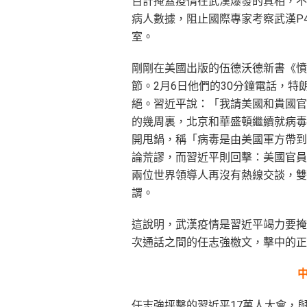
百計掩蓋疫情在武漢爆發的真相，不
病人數據，阻止國際專家考察武漢P
室。
剛剛在美國出版的伍德沃德新書《憤
節。2月6日他們的30分鐘電話，
絕。習近平說：「我請美國和貴國官
的幾周裏，北京和華盛頓繼續就病毒
開甩鍋，稱「病毒是由美國軍方帶到
論荒謬，而習近平則回擊：美國官員
兩位世界領導人再沒有熱線交談，雙
謂。
這說明，武漢疫情是習近平竭力要掩
次通話之間的任志強檄文，擊中的正
任志強抨擊的習近平17萬人大會，