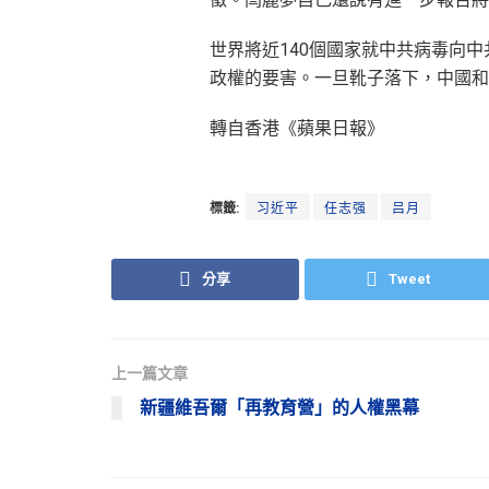
世界將近140個國家就中共病毒向
政權的要害。一旦靴子落下，中國和
轉自香港《蘋果日報》
標籤:
习近平
任志强
吕月
分享
Tweet
上一篇文章
新疆維吾爾「再教育營」的人權黑幕