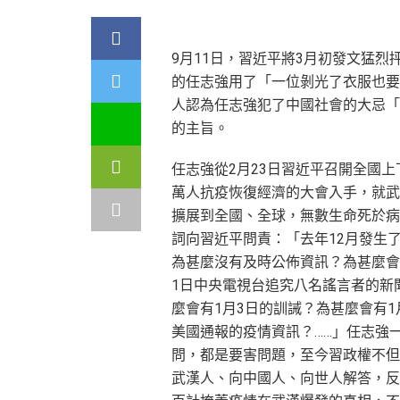
9月11日，習近平將3月初發文猛
的任志強用了「一位剝光了衣服也要
人認為任志強犯了中國社會的大忌「
的主旨。
任志強從2月23日習近平召開全國上
萬人抗疫恢復經濟的大會入手，就武
擴展到全國、全球，無數生命死於病
詞向習近平問責：「去年12月發生
為甚麼沒有及時公佈資訊？為甚麼會
1日中央電視台追究八名謠言者的新
麼會有1月3日的訓誡？為甚麼會有1
美國通報的疫情資訊？……」任志強
問，都是要害問題，至今習政權不但
武漢人、向中國人、向世人解答，反