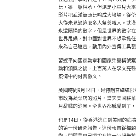
比，雖一脈相承，但還是小巫見大巫
影片把武漢街頭比喻成大墳場，從傍
大從未見過這麼多人祭奠親人。武漢
永遠隱瞞的數字。但是世界的數字在
世界甩鍋，對中國對世界不想承擔任
來為自己遮羞，動用內外宣傳工具製
習近平向國家勳章和國家榮譽稱號獲
勳和頒獎之後，上百萬人在李文亮醫
疫情中的討習檄文。
美國時間9月14日，是特朗普總統
市改為蔬菜店的照片。當天美國駐華
月辭職的消息。全世界都感覺到了，
也是14日，從香港逃亡到美國的病
的第一份研究報告。這份報告從標題
徵。閆麗夢自己還說有進一步報告將