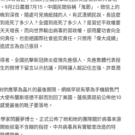
。9月2日農曆7月15，中國民間俗稱「鬼節」，微信上的
晚到深夜，隨處可見燒紙錢的人。有武漢網民說，長這麼
到底死了多少人？全國到底死了多少人？是習近平政權要
天天增長，而向世界輸出病毒的習政權，卻用慶功會向全
何責任，也拒絕國際社會追究責任。只想用「偉大成績」
造謊言為自己張目。
得者、全國抗擊新冠肺炎疫情先進個人、先進集體代表授
生的微博下留言以示抗議，同時讓人銘記任志強、許章潤
限制供應華為晶片的最後期限，網絡早就有華為手機銷售門
大使布蘭斯塔德不辭而別回了美國，蓬佩奧提前公佈他10
感覺最後的靴子要落地。
毒學家閆麗夢博士，正式公佈了她和她的團隊關於病毒來源
開始就毫不含糊的指控，中共病毒具有實驗室改造的特
陸續發佈。