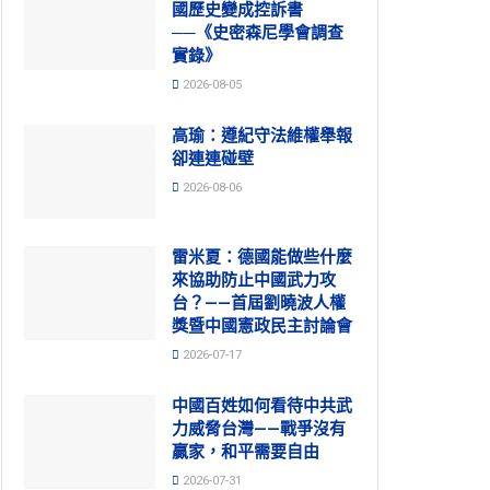
國歷史變成控訴書
──《史密森尼學會調查
實錄》
2026-08-05
高瑜：遵紀守法維權舉報
卻連連碰壁
2026-08-06
雷米夏：德國能做些什麼
來協助防止中國武力攻
台？——首屆劉曉波人權
獎暨中國憲政民主討論會
2026-07-17
中國百姓如何看待中共武
力威脅台灣——戰爭沒有
贏家，和平需要自由
2026-07-31