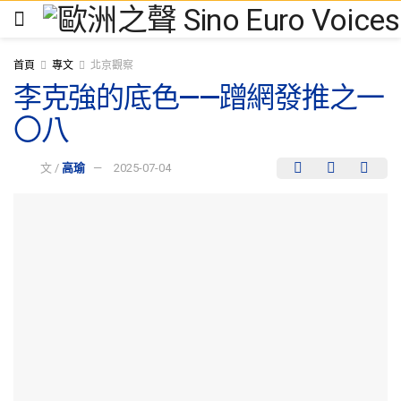
首頁
專文
北京觀察
李克強的底色——蹭網發推之一
〇八
文 /
高瑜
2025-07-04