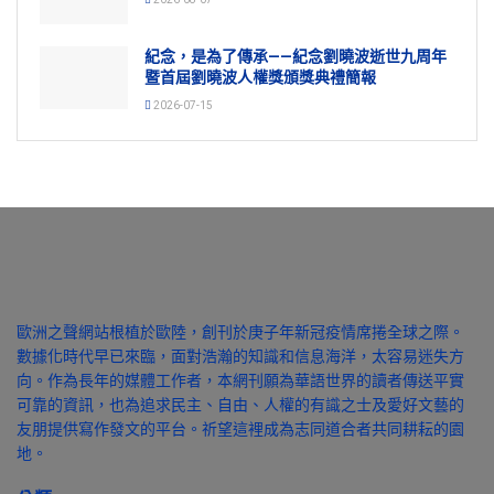
紀念，是為了傳承——紀念劉曉波逝世九周年
暨首屆劉曉波人權獎頒獎典禮簡報
2026-07-15
歐洲之聲網站根植於歐陸，創刊於庚子年新冠疫情席捲全球之際。
數據化時代早已來臨，面對浩瀚的知識和信息海洋，太容易迷失方
向。作為長年的媒體工作者，本網刊願為華語世界的讀者傳送平實
可靠的資訊，也為追求民主、自由、人權的有識之士及愛好文藝的
友朋提供寫作發文的平台。祈望這裡成為志同道合者共同耕耘的園
地。