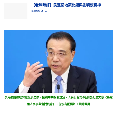
【老陳時評】民運聖地萊比錫與劉曉波精神
2026-08-07
李克強前總理70歲誕辰之際，按照中共相關規定，人民日報第6版刊發紀念文章《為黨
和人民事業奮鬥終身》，但沒有配照片。網絡截屏