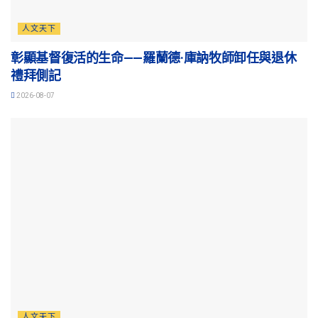
人文天下
彰顯基督復活的生命——羅蘭德·庫訥牧師卸任與退休
禮拜側記
2026-08-07
人文天下