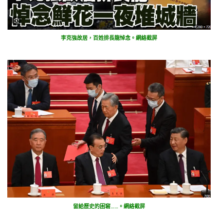
李克強故居，百姓排長龍悼念。網絡截屏
留給歷史的困窘……。網絡截屏