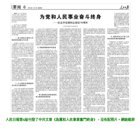
人民日報第6版刊發了中共文章《為黨和人民事業奮鬥終身》，沒有配照片。網絡截屏