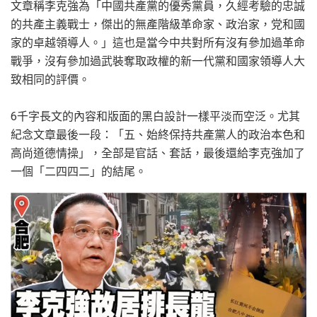
文章稱李克強為「中國共產黨的優秀黨員，久經考驗的忠誠
的共產主義戰士，傑出的無產階級革命家、政治家，党和國
家的卓越領導人。」這也是當今中共對所有沒有參加過革命
戰爭，沒有參加過武裝奪取政權的新一代黨和國家領導人大
致相同的評價。
6千字長文的內容和版面的黑白設計一樣平淡而空泛。尤其
紀念文章最後一段：「五、始終保持共產黨人的政治本色和
高尚道德情操」，全部是官話、套話，最後還給李克強加了
一個「二四四二」的結尾。