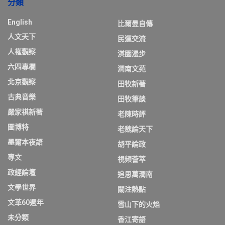
分類
English
比爾曼自傳
人文天下
民運交流
人權觀察
淇園漫步
六四專欄
潤南文苑
北京觀察
田牧新著
古典音樂
田牧筆談
嚴家祺新著
老陳時評
圖博特
老魏論天下
墨爾本夜語
胡平論政
專文
視頻薈萃
政經論壇
追思萬潤南
文學世界
關注熱點
文革60週年
雪山下的火焰
未分類
香江寄語