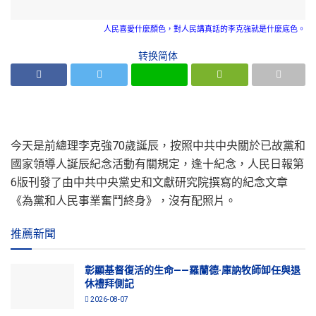
人民喜愛什麼顏色，對人民講真話的李克強就是什麼底色。
转换简体
今天是前總理李克強70歲誕辰，按照中共中央關於已故黨和
國家領導人誕辰紀念活動有關規定，逢十紀念，人民日報第
6版刊發了由中共中央黨史和文獻研究院撰寫的紀念文章
《為黨和人民事業奮鬥終身》，沒有配照片。
推薦新聞
彰顯基督復活的生命——羅蘭德·庫訥牧師卸任與退
休禮拜側記
2026-08-07