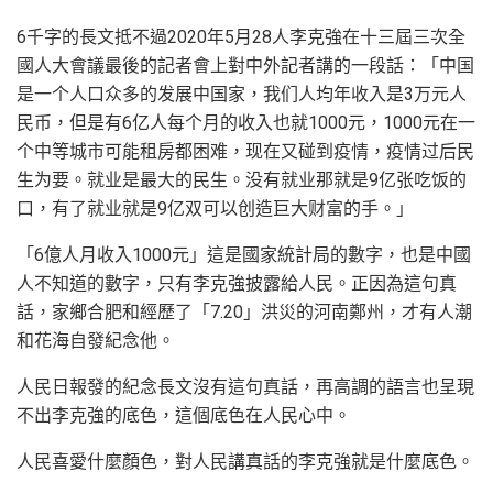
6千字的長文抵不過2020年5月28人李克強在十三屆三次全
國人大會議最後的記者會上對中外記者講的一段話：「中国
是一个人口众多的发展中国家，我们人均年收入是3万元人
民币，但是有6亿人每个月的收入也就1000元，1000元在一
个中等城市可能租房都困难，现在又碰到疫情，疫情过后民
生为要。就业是最大的民生。没有就业那就是9亿张吃饭的
口，有了就业就是9亿双可以创造巨大财富的手。」
「6億人月收入1000元」這是國家統計局的數字，也是中國
人不知道的數字，只有李克強披露給人民。正因為這句真
話，家鄉合肥和經歷了「7.20」洪災的河南鄭州，才有人潮
和花海自發紀念他。
人民日報發的紀念長文沒有這句真話，再高調的語言也呈現
不出李克強的底色，這個底色在人民心中。
人民喜愛什麼顏色，對人民講真話的李克強就是什麼底色。