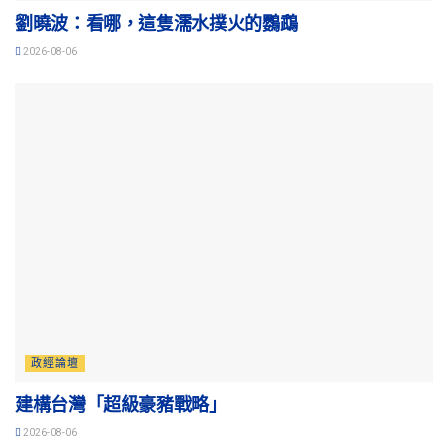
劉曉波：看哪，這隻濡水撲火的鸚鵡
2026-08-06
政經論壇
建構台灣「超級豪豬戰略」
2026-08-06