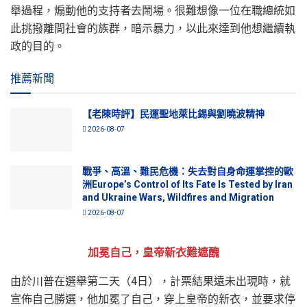
舉過程，煽動他的支持者去鬧場。很難想像一位在職總統如
此挑撥離間社會的族群，暗示暴力，以此來達到他想繼續執
政的目的。
推薦新聞
【老陳時評】民運聖地萊比錫與劉曉波精神
2026-08-07
戰爭、高溫、難民危機：失去對自身命運掌控的歐
洲Europe’s Control of Its Fate Is Tested by Iran
and Ukraine Wars, Wildfires and Migration
2026-08-07
加冕自己，皇帝新衣難遮醜
由於川普在選舉第二天（4日），計票結果遠未出現時，就
宣佈自己勝選，他加冕了自己，穿上皇帝的新衣，並要求停