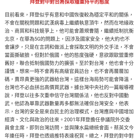
拜登對中對台將採取穩重持平的態度
目前看來，拜登似乎有意和中國恢復較為穩定平和的關係，
不會在關稅問題和武漢病毒上繼續執意頂牛，然而在地緣政
治、商貿和科技競爭上，他可能會蕭規曹隨，繼續抵制抗衡
北京，在華為5G的問題上，因涉及國家安全，他大約也不
會讓步，只是在言詞和做派上會採取文明的外交手法，不會
當面撕破臉。但對於俄國，他的態度強硬，意欲跟歐盟重修
舊好，聯合抵制俄國勢力的擴張。至於對台灣，他也會十分
謹慎，想來一時不會再有高級官員訪台，也不會再層層加
碼，賣昂貴更強的武器給台灣。這樣台海局勢可能會降溫，
台灣也不必血拼出高價買武器。據台灣中央社的一篇報導裡
說，拜登以往多次重申信守台灣關係法，他也反對中國動
武。他認為單靠武器數量再多都無法確保台灣安全，他表
示，台灣的安全是來自民主的治理模式，台灣應與中國增加
經濟、文化與政治的往來。2001年拜登擔任參議院外交委
員會主席，即到台灣訪問，並與陳水扁總統會面。蔡英文今
年連任時，拜登也透過推特表達祝賀。總之，拜登的對中對