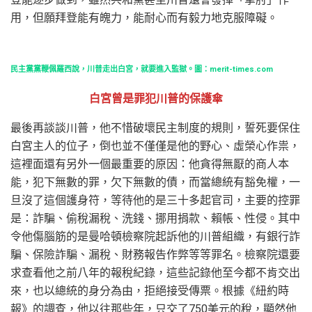
用，但願拜登能有魄力，能耐心而有毅力地克服障礙。
民主黨黨鞭佩羅西說，川普走出白宮，就要進入監獄。圖：merit-times.com
白宮曾是罪犯川普的保護傘
最後再談談川普，他不惜破壞民主制度的規則，誓死要保住
白宮主人的位子，倒也並不僅僅是他的野心、虛榮心作祟，
這裡面還有另外一個最重要的原因：他貪得無厭的商人本
能，犯下無數的罪，欠下無數的債，而當總統有豁免權，一
旦沒了這個護身符，等待他的是三十多起官司，主要的控罪
是：詐騙、偷稅漏稅、洗錢、挪用捐款、賴帳、性侵。其中
令他傷腦筋的是曼哈頓檢察院起訴他的川普組織，有銀行詐
騙、保險詐騙、漏稅、財務報告作弊等等罪名。檢察院還要
求查看他之前八年的報稅紀錄，這些記錄他至今都不肯交出
來，也以總統的身分為由，拒絕接受傳票。根據《紐約時
報》的調查，他以往那些年，只交了750美元的稅，顯然他