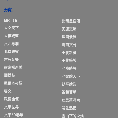
分類
English
比爾曼自傳
人文天下
民運交流
人權觀察
淇園漫步
六四專欄
潤南文苑
北京觀察
田牧新著
古典音樂
田牧筆談
嚴家祺新著
老陳時評
圖博特
老魏論天下
墨爾本夜語
胡平論政
專文
視頻薈萃
政經論壇
追思萬潤南
文學世界
關注熱點
文革60週年
雪山下的火焰