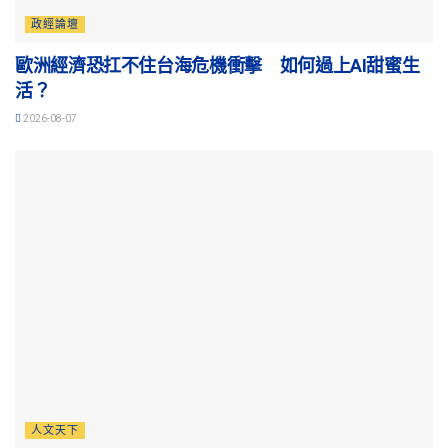
政經論壇
歐洲經濟恐扛不住台海危機衝擊 如何過上AI甜蜜生
活？
2026-08-07
人文天下