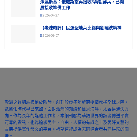
澤連斯基：俄羅斯望再接收3萬朝鮮兵，已開
展接收準備工作
2026-07-27
【老陳時評】民運聖地萊比錫與劉曉波精神
2026-08-07
歐洲之聲網站根植於歐陸，創刊於庚子年新冠疫情席捲全球之際。
數據化時代早已來臨，面對浩瀚的知識和信息海洋，太容易迷失方
向。作為長年的媒體工作者，本網刊願為華語世界的讀者傳送平實
可靠的資訊，也為追求民主、自由、人權的有識之士及愛好文藝的
友朋提供寫作發文的平台。祈望這裡成為志同道合者共同耕耘的園
地。