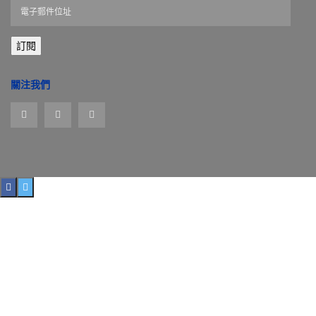
電
子
郵
訂閱
件
位
址
關注我們