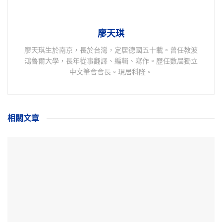
廖天琪
廖天琪生於南京，長於台灣，定居德國五十載。曾任教波
鴻魯爾大學，長年從事翻譯、編輯、寫作。歷任數屆獨立
中文筆會會長。現居科隆。
相關
文章