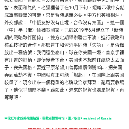
孤立美國，自絕於盟友和自由世界，哪怕跟對手也是暗中鬥
智，表面和氣的。老狐狸普丁在10月下旬，還暗示俄中有結
成軍事聯盟的可能，只是暫時還無必要。中方也笑臉相迎，
外交部說：「中俄友好沒有止境，合作沒有禁區」。這一個
（中）半（俄）倆獨裁國家，已於2019年6月建立了「新時
期的戰略夥伴關係」，雙方定期舉辦聯合軍演，進行戰略和
核武技術的合作。那麼普丁和習近平同時「失語」，是否釋
放出一種信號：我們穩坐泰山，球在你美國一邊。普京手裡
有川普的把柄，即便後者下台，美國也不想前任總統太丟面
子，喪失國格。習近平原希望川普再繼續倒騰4年，把美國
弄到萬劫不復，中國就真正可能「崛起」，在國際上跟美國
較量了。現今出來一個穩重的老牌政治家拜登，亂局要收場
了，他似乎悶悶不樂。雖如此，遲來的祝賀也還是祝賀，再
等等吧。
中俄近年來始終抱團結盟，獨裁者惺惺相惜。圖／取自President of Russia