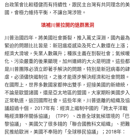
台政策會比較穩健而有持續性，跟民主台灣有共同理念的美
國，會極力維持平衡，不讓台灣涉險。
填補川普拉開的退群黑洞
川普治國四年，將美國社會撕裂，推入萬丈深淵，國內最為
緊迫的問題比比皆是：新冠瘟疫感染及死亡人數還在上漲；
經濟大滑坡，失業人數飆升；種族主義在割裂社會；氣候暖
化、污染嚴重的後果顯現，加州連綿的大火是明證。這些都
是川普團隊必須立即著手解決的問題，特別是新冠病毒的肆
虐，必須儘快遏制住，之後才能逐步解決經濟和社會問題。
在國際上，世界多數國家都伸出雙手，迎接美國的新總統，
不論是歐盟諸國，還是亞太地區的盟國，大家期盼美國步入
正常軌道，返回國際社會。這些年來，川普退離的組織及協
議超過十個， 2017年有：經濟上遏制中國的「跨太平洋戰
略經濟夥伴關係協議」（TPP）、改善全球氣候環境的「巴
黎協議」、美國欠了很多錢的「聯合國教科文組織」、把難
民推給歐洲，美國不奉陪的「全球移民協議」；2018年：