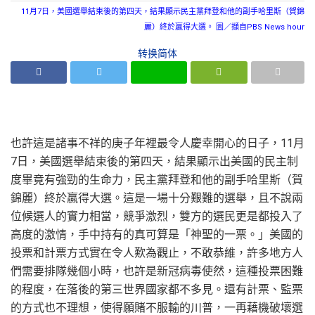
11月7日，美國選舉結束後的第四天，結果顯示民主黨拜登和他的副手哈里斯（賀錦
麗）終於贏得大選。 圖／擷自PBS News hour
转换简体
也許這是諸事不祥的庚子年裡最令人慶幸開心的日子，11月
7日，美國選舉結束後的第四天，結果顯示出美國的民主制
度畢竟有強勁的生命力，民主黨拜登和他的副手哈里斯（賀
錦麗）終於贏得大選。這是一場十分艱難的選舉，且不說兩
位候選人的實力相當，競爭激烈，雙方的選民更是都投入了
高度的激情，手中持有的真可算是「神聖的一票。」美國的
投票和計票方式實在令人歎為觀止，不敢恭維，許多地方人
們需要排隊幾個小時，也許是新冠病毒使然，這種投票困難
的程度，在落後的第三世界國家都不多見。還有計票、監票
的方式也不理想，使得願賭不服輸的川普，一再藉機破壞選