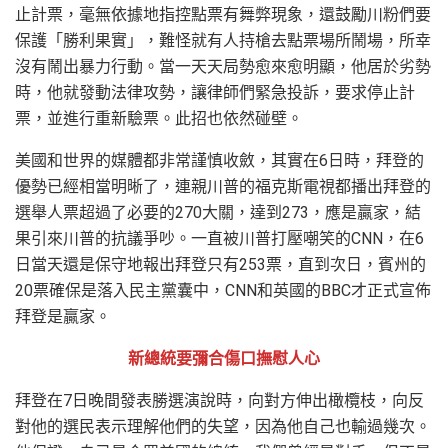
止計票，毫無依據地指控點票有舞弊現象，還鼓勵川粉們要
保護「勝利果實」，難怪就有人持槍去點票場所鬧場，所幸
沒有鬧出暴力行動。當一天天局勢愈來愈明顯，他居於劣勢
時，他就發動法律攻勢，讓律師們緊急投訴，要求停止計
票，並進行重新驗票。此招也依然碰壁。
美國和世界的媒體都非常謹慎收斂，其實在6日時，拜登的
優勢已經相當明晰了，連親川普的福克斯電視都播出拜登的
選舉人票超過了必要的270大關，達到273，應是贏家，結
果引來川普的抗議爭吵。一直被川普打壓嘲笑的CNN，在6
日當天還是保守地報出拜登只有253票，直到次日，賓州的
20票確保是落入民主黨囊中，CNN和英國的BBC才正式宣佈
拜登是贏家。
新總統要彌合傷口撫慰人心
拜登在7日晚間發表勝選演說時，向對方伸出橄欖枝，向反
對他的選民表示理解他們的失望，因為他自己也輸過幾次。