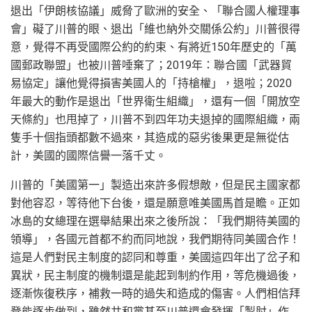
退出「伊朗核協議」威脅了歐洲的安全、「聯合國人權理事
會」礙了川普的眼、退出「維也納外交關係公約」川普很得
意，覺得不再受國際公約的約束、有將近150年歷史的「萬
國郵政聯盟」也被川普唾棄了；2019年：聯合國「武器貿
易協定」讓他覺得損害美國人的「持槍權」，退啦；2020
年最大的動作是退出「世界衛生組織」，還有一個「開放空
天條約」也甩掉了，川普不到四年功夫退掉的國際組織，兩
隻手十個指頭都數不過來，其造成的惡劣後果更是無從估
計，美國的國際信譽一落千丈。
川普的「美國第一」製造出來許多假想敵，但是民主國家都
對他容忍，等待他下台後，還是願意唯美國馬首是瞻。正如
冰島的女總理在選舉結果出來之後所說：「我們期待美國的
領導」，各國元首都不約而同地說，我們期待同美國合作！
這是人們對民主制度的認同和尊重，美國這四年出了岔子和
異狀，民主制度的機制還是能起到制約作用，等危機過後，
逐漸恢復秩序，補救一時的過失和造成的傷害。人們相信拜
登能逐步做到，雖然共和黨甚至川普還會發揮「掣肘」作