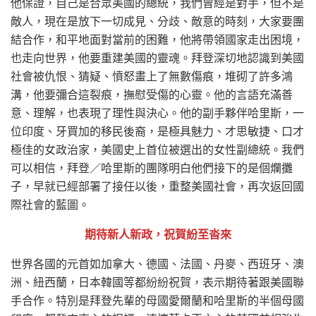
他保證，自己是合眾美國的總統，我們曾經是對手，但不是
敵人，現在是放下一切成見、分歧、敵意的時刻，大家要團
結合作，和平地面對當前的困難，他將帶領國家走出困境，
也走向世界，他要重建美國的靈魂。拜登深切地認識到美國
社會被仇恨、猜疑、憤怒畫上了無數傷痕，堆砌了許多鴻
溝，他要彌合這裂痕，撫慰受傷的心靈。他的言語充滿善
意、理解，也表現了理性與決心。他的副手夥伴哈里斯，一
位印度、牙買加的移民後裔，是極具魅力、才思敏捷、口才
極佳的女政治家，美國史上首位被選出的女性副總統。我們
可以相信，拜登／哈里斯的團隊明白他們接下的是個爛攤
子，早就已經部署了接任以後，重整美國社會，再次返回國
際社會的藍圖。
期待新人新政，祝賀紛至沓來
世界各國的元首如加拿大、德國、法國、丹麥、西班牙、澳
洲、紐西蘭，日本韓國等都紛紛祝賀，表示期待著跟美國聯
手合作。特別是拜登先輩的母國愛爾蘭和哈里斯的半個母國