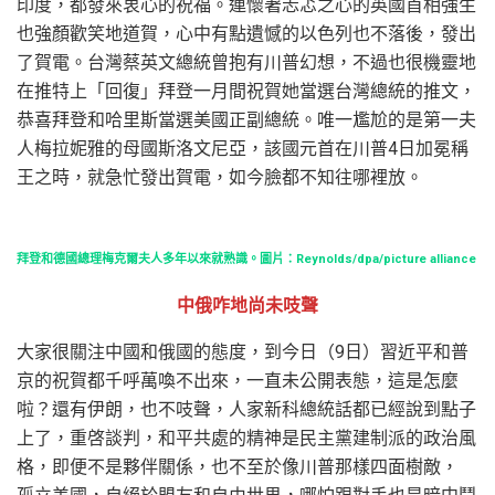
印度，都發來衷心的祝福。連懷著忐忑之心的英國首相強生
也強顏歡笑地道賀，心中有點遺憾的以色列也不落後，發出
了賀電。台灣蔡英文總統曾抱有川普幻想，不過也很機靈地
在推特上「回復」拜登一月間祝賀她當選台灣總統的推文，
恭喜拜登和哈里斯當選美國正副總統。唯一尷尬的是第一夫
人梅拉妮雅的母國斯洛文尼亞，該國元首在川普4日加冕稱
王之時，就急忙發出賀電，如今臉都不知往哪裡放。
拜登和德國總理梅克爾夫人多年以來就熟識。圖片：Reynolds/dpa/picture alliance
中俄咋地尚未吱聲
大家很關注中國和俄國的態度，到今日（9日）習近平和普
京的祝賀都千呼萬喚不出來，一直未公開表態，這是怎麼
啦？還有伊朗，也不吱聲，人家新科總統話都已經說到點子
上了，重啓談判，和平共處的精神是民主黨建制派的政治風
格，即便不是夥伴關係，也不至於像川普那樣四面樹敵，