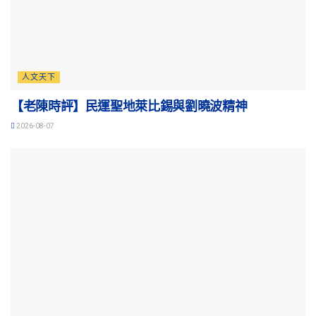
人文天下
【老陳時評】民運聖地萊比錫與劉曉波精神
2026-08-07