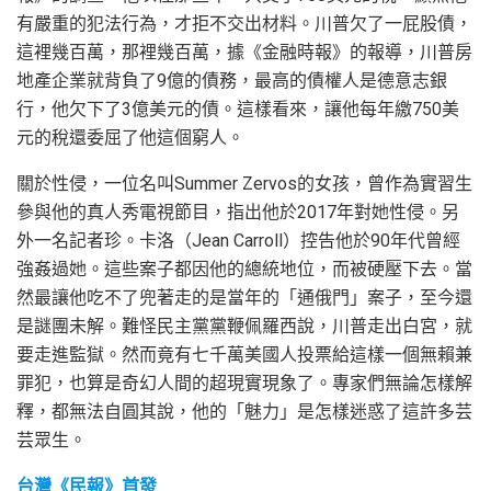
有嚴重的犯法行為，才拒不交出材料。川普欠了一屁股債，
這裡幾百萬，那裡幾百萬，據《金融時報》的報導，川普房
地產企業就背負了9億的債務，最高的債權人是德意志銀
行，他欠下了3億美元的債。這樣看來，讓他每年繳750美
元的稅還委屈了他這個窮人。
關於性侵，一位名叫Summer Zervos的女孩，曾作為實習生
參與他的真人秀電視節目，指出他於2017年對她性侵。另
外一名記者珍。卡洛（Jean Carroll）控告他於90年代曾經
強姦過她。這些案子都因他的總統地位，而被硬壓下去。當
然最讓他吃不了兜著走的是當年的「通俄門」案子，至今還
是謎團未解。難怪民主黨黨鞭佩羅西說，川普走出白宮，就
要走進監獄。然而竟有七千萬美國人投票給這樣一個無賴兼
罪犯，也算是奇幻人間的超現實現象了。專家們無論怎樣解
釋，都無法自圓其說，他的「魅力」是怎樣迷惑了這許多芸
芸眾生。
台灣《民報》首發