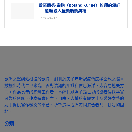
致羅蘭德·庫納（Roland Kühne）牧師的頌詞
——劉曉波人權獎頒獎典禮
2026-07-17
歐洲之聲網站根植於歐陸，創刊於庚子年新冠疫情席捲全球之際。
數據化時代早已來臨，面對浩瀚的知識和信息海洋，太容易迷失方
向。作為長年的媒體工作者，本網刊願為華語世界的讀者傳送平實
可靠的資訊，也為追求民主、自由、人權的有識之士及愛好文藝的
友朋提供寫作發文的平台。祈望這裡成為志同道合者共同耕耘的園
地。
分類