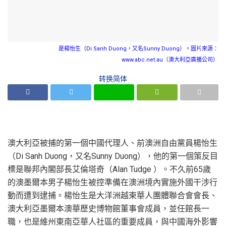
是楊怡生（Di Sanh Duong，又名Sunny Duong）。圖片來源：
www.abc.net.au（澳大利亞廣播公司）
转换简体
澳大利亞被捕的第一個中國代理人、前澳洲自由黨員楊怡生
（Di Sanh Duong，又名Sunny Duong），他的第一個策反目
標是聯邦內閣部長艾倫塔奇（Alan Tudge ）。不久前65歲
的澳墨爾本男子楊怡生被控準備在澳洲境內實施外國干涉行
動而遭到逮捕。楊怡生是大洋洲越柬華人團體聯合會會長、
澳大利亞墨爾本澳華歷史博物館董事會成員，並任館長一
職，也是維州東南亞華人社區的重要成員，與中國海外影響