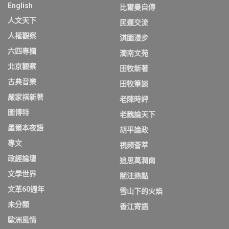
English
比爾曼自傳
人文天下
民運交流
人權觀察
淇園漫步
六四專欄
潤南文苑
北京觀察
田牧新著
古典音樂
田牧筆談
嚴家祺新著
老陳時評
圖博特
老魏論天下
墨爾本夜語
胡平論政
專文
視頻薈萃
政經論壇
追思萬潤南
文學世界
關注熱點
文革60週年
雪山下的火焰
未分類
香江寄語
歐洲風情