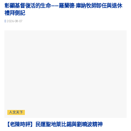
彰顯基督復活的生命——羅蘭德·庫訥牧師卸任與退休
禮拜側記
2026-08-07
人文天下
【老陳時評】民運聖地萊比錫與劉曉波精神