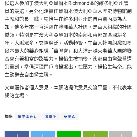
候選人參加了澳大利亞墨爾本Richmond區的維多利亞州議
員的競選。另外他還擔任墨爾本澳大利亞華人歷史博物館副
主席和館長一職。楊怡生在維多利亞州的自由黨內廣為人
知，他多年來一直活躍在澳洲華人社區，是華人組織的社區
僑領，特別是在澳大利亞墨爾本的南部和東部郊區深耕多
年，人脈眾多，交際廣泛，活動頻繁，在華人社團組織如墨
爾本最大的華裔組織「華聯會」和大洋洲越柬老華人團體聯
合會有著相當的影響力。楊怡生被捕後，澳洲自由黨聲譽遭
到重創，準備清理門戶將楊逐出，在壓力下楊怡生無奈只能
主動辭去自由黨之職。
文章屬作者個人意見，本網站提供意見交流平臺，不代表本
網站立場。
標籤:
墨尔本夜话
张重阳
莫里森