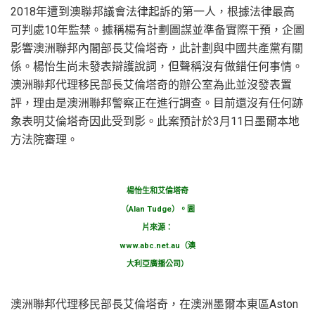
2018年遭到澳聯邦議會法律起訴的第一人，根據法律最高
可判處10年監禁。據稱楊有計劃圖謀並準备實際干預，企圖
影響澳洲聯邦內閣部長艾倫塔奇，此計劃與中國共產黨有關
係。楊怡生尚未發表辯護說詞，但聲稱沒有做錯任何事情。
澳洲聯邦代理移民部長艾倫塔奇的辦公室為此並沒發表置
評，理由是澳洲聯邦警察正在進行調查。目前還沒有任何跡
象表明艾倫塔奇因此受到影。此案預計於3月11日墨爾本地
方法院審理。
楊怡生和艾倫塔奇
（Alan Tudge）。圖
片來源：
www.abc.net.au（澳
大利亞廣播公司）
澳洲聯邦代理移民部長艾倫塔奇，在澳洲墨爾本東區Aston