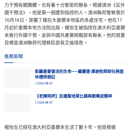
力干預有關團體，也有著十分緊密的聯系。根據澳洲《反外
國干預法》，他是第一個遭到指控的人。澳洲聯邦警察曾於
10月16日，突襲了楊在大墨爾本地區的多處住宅。他在11
月初於墨爾本地方法院出庭，楊怡生被指控在澳大利亞墨爾
本進行外國干預，並與中國共產黨統戰部有聯系，他的首要
目標是澳洲聯邦代理移民部長艾倫塔奇。
推薦新聞
彰顯基督復活的生命——羅蘭德·庫訥牧師卸任與退
休禮拜側記
2026-08-07
【老陳時評】民運聖地萊比錫與劉曉波精神
2026-08-07
楊怡生已經在澳大利亞墨爾本生活了數十年，他是根據