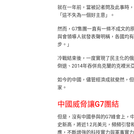
就在一年前，當被記者問及此事時，
「這不失為一個好主意」。
然而，G7集團一直有一條不成文的原
與會領導人就發表聲明稱，各國均有
步。」
冷戰結束後，一度實現了民主化的俄
倒退、2014年吞併烏克蘭的克裡
如今的中國，儘管經濟成就斐然，但
家。
中國威脅讓G7團結
但是，沒有中國參與的G7峰會上，中
史新高，將近1.2兆美元，頻頻引發
應，不斷增強的科技實力與軍事實力