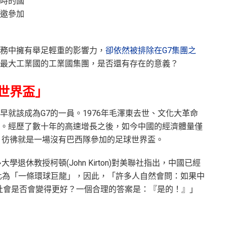
時的國
邀參加
務中擁有舉足輕重的影響力，
卻依然被排除在G7集團之
最大工業國的工業國集團，是否還有存在的意義？
世界盃」
就該成為G7的一員。1976年毛澤東去世、文化大革命
。經歷了數十年的高速增長之後，如今中國的經濟體量僅
，彷彿就是一場沒有巴西隊參加的足球世界盃。
退休教授柯頓(John Kirton)對美聯社指出，中國已經
進化為「一條環球巨龍」，因此，「許多人自然會問：如果中
球社會是否會變得更好？一個合理的答案是：『是的！』」