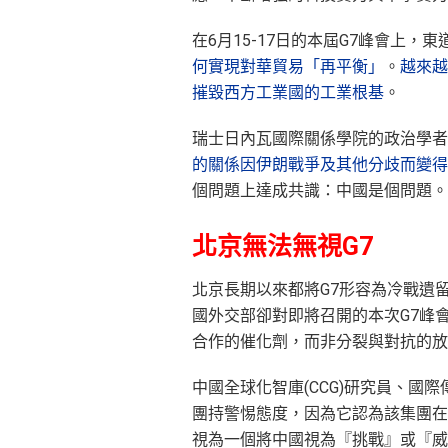
在6月15-17日的本屆G7峰會上
何實現對華貿易「再平衡」
。
越來越
摧毀西方工業國的工業根基
。
瑞士日內瓦國際關係學院的政治學者杜邦(C
的關係因伊朗戰爭及其他分歧而變得
個問題上達成共識：中國是個問題。
北京無法無視G7
北京長期以來都將G7形容為冷戰遺
國外交部卻對即將召開的本次G7峰
合作的催化劑，而非分裂與對抗的放
中國全球化智庫(CCG)研究員、
團持警惕態度，因為它認為該集團在
視為一個將中國視為『挑戰』或『威