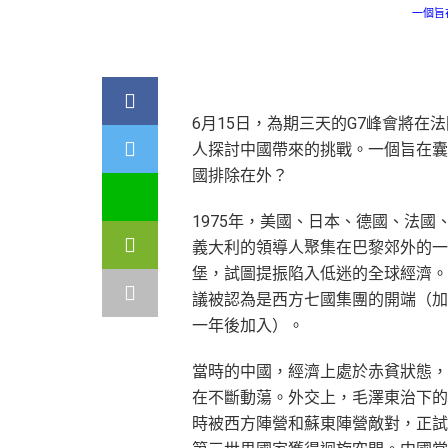
一個旨
6月15日，為期三天的G7峰會將
人探討中國帶來的挑戰。一個旨在囊
國排除在外？
1975年，美國、日本、德國、法國
義大利的領導人聚集在巴黎郊外的一
堡，試圖提振陷入低迷的全球經濟。
議被認為是西方七國集團的開端（加
一年後加入）。
當時的中國，經濟上處於赤貧狀態，
在不斷動蕩。外交上，毛澤東治下的
時被西方陣營和蘇東陣營敵對，正試