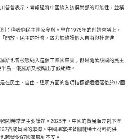
川普曾表示，考慮過將中國納入該俱樂部的可能性，並稱
則：僅吸納民主國家參與。早在1975年的創始會議上，
「開放、民主的社會，致力於維護個人自由與社會進
羅斯也曾被吸納入這個工業國集團；但是隨著該國的民主
米亞半島，俄羅斯又被踢出了該組織。
是在民主、自由、透明方面的各項指標都遠遠落後於G7國
國卻時常是主要議題。2025年，中國的貿易順差創下歷
和G7各成員國的摩擦。中國還掌控著關鍵稀土材料的供
也越發令G7國家感到不安。