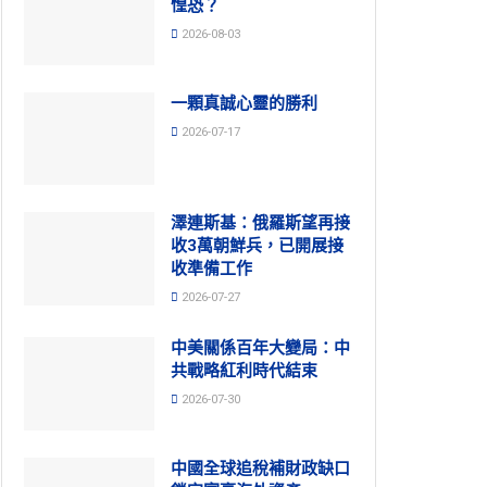
惶恐？
2026-08-03
一顆真誠心靈的勝利
2026-07-17
澤連斯基：俄羅斯望再接
收3萬朝鮮兵，已開展接
收準備工作
2026-07-27
中美關係百年大變局：中
共戰略紅利時代結束
2026-07-30
中國全球追稅補財政缺口