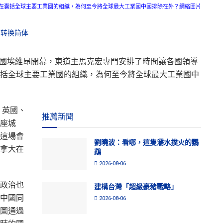
在囊括全球主要工業國的組織，為何至今將全球最大工業國中國排除在外？網絡圖片
转换简体
在法國埃維昂開幕，東道主馬克宏專門安排了時間讓各國領導
括全球主要工業國的組織，為何至今將全球最大工業國中
、英國、
推薦新聞
座城
這場會
劉曉波：看哪，這隻濡水撲火的鸚
拿大在
鵡
2026-08-06
政治也
建構台灣「超級豪豬戰略」
中國同
2026-08-06
圖通過