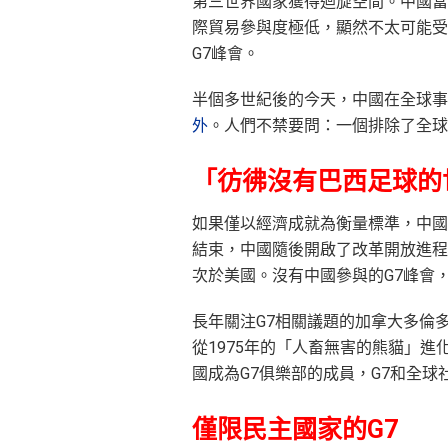
第三世界國家獲得迴旋空間。中國當
際貿易參與度極低，顯然不太可能受
G7峰會。
半個多世紀後的今天，中國在全球事
外
。人們不禁要問：一個排除了全球
「彷彿沒有巴西足球的
如果僅以經濟成就為衡量標準，中國早
結束，中國隨後開啟了改革開放進程
次於美國。沒有中國參與的G7峰會
長年關注G7相關議題的加拿大多倫多大學
從1975年的「人畜無害的熊貓」
國成為G7俱樂部的成員，G7和全
僅限民主國家的G7