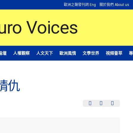
歐洲之聲發刊詞 Eng
關於我們 About us
論壇
人權觀察
人文天下
歐洲風情
文學世界
視頻薈萃
專
情仇