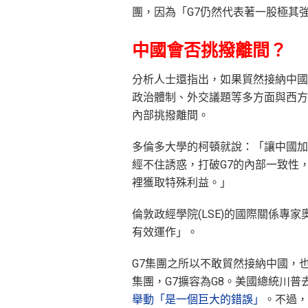
團，因為「G7仍然代表著一股極其
中國會否挑撥離間？
分析人士還指出，如果貿然接納中國
政治體制、外交議題等多方面與西方
內部挑撥離間。
多倫多大學的柯頓就說：「讓中國加
經不住誘惑，打破G7的內部一致性
裡獲取特殊利益。」
倫敦政經學院(LSE)的國際關係專家奧
有效運作」。
G7集團之所以不敢貿然接納中國，也
集團，G7擴容為G8。美國總統川普
舉動「是一個巨大的錯誤」
。不過，