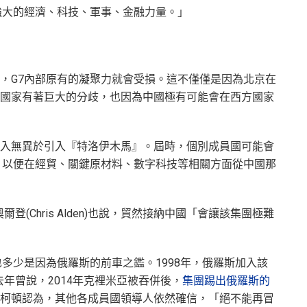
強大的經濟、科技、軍事、金融力量。」
，G7內部原有的凝聚力就會受損。這不僅僅是因為北京在
國家有著巨大的分歧，也因為中國極有可能會在西方國家
入無異於引入『特洛伊木馬』。屆時，個別成員國可能會
，以便在經貿、關鍵原材料、數字科技等相關方面從中國那
爾登(Chris Alden)也說，貿然接納中國「會讓該集團極難
多少是因為俄羅斯的前車之鑑。1998年，俄羅斯加入該
去年曾說，2014年克裡米亞被吞併後，
集團踢出俄羅斯的
柯頓認為，其他各成員國領導人依然確信，「絕不能再冒