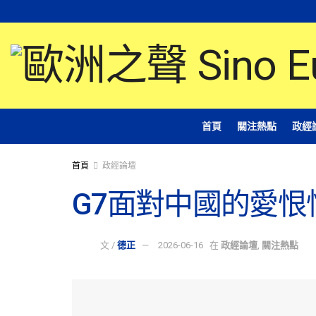
首頁
關注熱點
政經
首頁
政經論壇
G7面對中國的愛恨
文 /
德正
2026-06-16
在
政經論壇
,
關注熱點