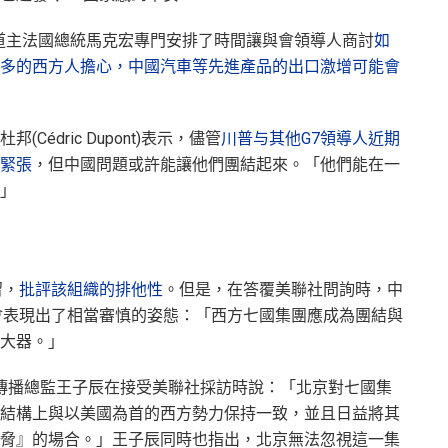
，東道主法國總統馬克宏專門安排了時間讓與會領導人商討
如
多的西方人擔心，中國汽車等先進產品的出口激增可能會
édric Dupont)表示，儘管
川普与其他G7領導人近期
緊張
，但中國問題或許能讓他們團結起來。「他們能在一
」
留，
批評該組織的排他性
。但是，在答覆美聯社問詢時，中
會表現出了相當審慎的姿態：「西方七國集團應成為團結與
大器。」
國際傳播總監王子辰在接受美聯社採訪時說：「北京對七國集
結構上與以美國為首的西方勢力保持一致，並且日益將其
脅』的場合。」王子辰同時也指出，北京無法忽視這一集