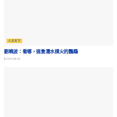
人文天下
劉曉波：看哪，這隻濡水撲火的鸚鵡
2026-08-06