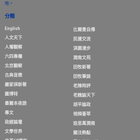
地。
分類
English
比爾曼自傳
人文天下
民運交流
人權觀察
淇園漫步
六四專欄
潤南文苑
北京觀察
田牧新著
古典音樂
田牧筆談
嚴家祺新著
老陳時評
圖博特
老魏論天下
墨爾本夜語
胡平論政
專文
視頻薈萃
政經論壇
追思萬潤南
文學世界
關注熱點