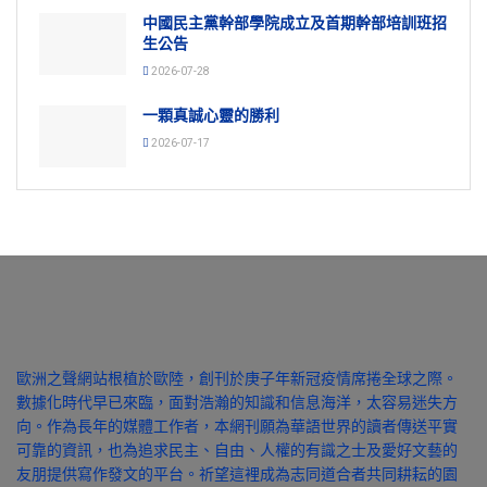
中國民主黨幹部學院成立及首期幹部培訓班招
生公告
2026-07-28
一顆真誠心靈的勝利
2026-07-17
歐洲之聲網站根植於歐陸，創刊於庚子年新冠疫情席捲全球之際。
數據化時代早已來臨，面對浩瀚的知識和信息海洋，太容易迷失方
向。作為長年的媒體工作者，本網刊願為華語世界的讀者傳送平實
可靠的資訊，也為追求民主、自由、人權的有識之士及愛好文藝的
友朋提供寫作發文的平台。祈望這裡成為志同道合者共同耕耘的園