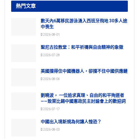
熱門文章
數天內6萬移民游泳湧入西班牙飛地 30多人途
中喪生
2026-08-01
聖尼古拉教堂：和平祈禱與自由精神的象徵
2026-07-28
美國擋得住中國機器人，卻擋不住中國供應鏈
2026-08-04
劉曉波， 一位追求真理、自由的和平殉道者
——致萊比錫中國憲政民主討論會上的歡迎詞
2026-07-17
中國出入境新規為何讓人惶恐？
2026-08-03