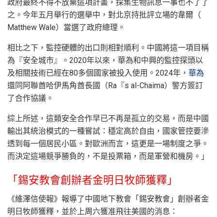
政府最終不得不放棄這項計畫，採集生物訊息一事也不了了
之。今年五月舉行的選舉中，對北京持批評立場的韋爾（
Matthew Wale）當選了政府總理。
相比之下，監控硬體的出口則相對順利。中國將這一項目稱
為『安全城市』。2020年以來，華為和中興的監控探頭以
及相關技術已經在80多個國家被投入使用。2024年，
華為
還同阿聯酋哈伊馬角酋長國（Ra『s al-Chaima）警方簽訂
了合作協議。
綜上所述，這類安全合作早已不再是孤立的交易，而是中國
輸出其統治模式的一種嘗試：穩定高於自由，國家管控要滲
透到每一個居民小區。對歐洲而言，這更是一場制度之爭。
而決定這場競爭勝負的，不是投票箱，而是軍營和機房。」
「錫安教會創辦者金明日牧師獲釋」
《維澤信使報》報導了中國地下教會「錫安教會」創辦者金
明日牧師獲釋，並於上周六獲准飛往美國的消息：