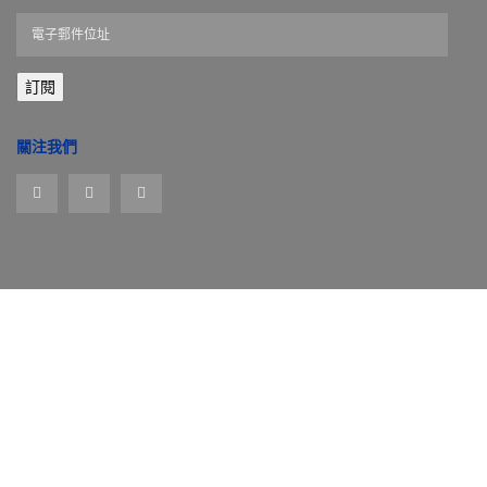
電
子
郵
訂閱
件
位
址
關注我們