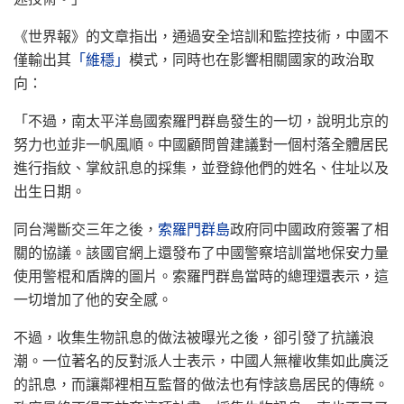
《世界報》的文章指出，通過安全培訓和監控技術，中國不
僅輸出其
「維穩」
模式，同時也在影響相關國家的政治取
向：
「不過，南太平洋島國索羅門群島發生的一切，說明北京的
努力也並非一帆風順。中國顧問曾建議對一個村落全體居民
進行指紋、掌紋訊息的採集，並登錄他們的姓名、住址以及
出生日期。
同台灣斷交三年之後，
索羅門群島
政府同中國政府簽署了相
關的協議。該國官網上還發布了中國警察培訓當地保安力量
使用警棍和盾牌的圖片。索羅門群島當時的總理還表示，這
一切增加了他的安全感。
不過，收集生物訊息的做法被曝光之後，卻引發了抗議浪
潮。一位著名的反對派人士表示，中國人無權收集如此廣泛
的訊息，而讓鄰裡相互監督的做法也有悖該島居民的傳統。