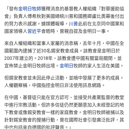
「發布
金明日牧師
獲釋消息的基督教人權組織『對華援助協
會』負責人傅希秋對美國總統川普和國務卿盧比奧幕後付出
的努力表示感謝。據媒體報導，
川普
此前在北京同中國黨和
國家領導人
習近平
會晤時，曾親自提及金明日一事。
來自人權組織和當事人家屬的消息稱，去年十月，中國在全
國範圍內逮捕了近30名錫安教會成員。該教會是金明日於
2007年建立的。2018年，該教會遭中國有關當局關閉，並
宣佈禁止金明日牧師出境。
金明日
牧師的家人生活在美國。
但錫安教會並未因此停止活動，並暗中發展了更多的成員。
人權觀察稱，中國指控金明日非法使用訊息網路。
在中國，基督徒只能在官方認可、並接受共產黨監督的教堂
中進行宗教活動。但許多信徒仍然更願意加入未經登記的地
下教會或像錫安教會一樣的家庭教會。金明日牧師被捕以及
針對錫安教會的搜捕行動，曾在國際社會引發廣泛批評，其
中也包括來自德國的批評聲音。」