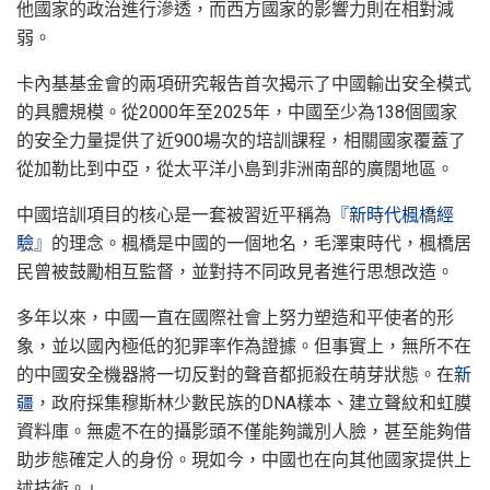
他國家的政治進行滲透，而西方國家的影響力則在相對減
弱。
卡內基基金會的兩項研究報告首次揭示了中國輸出安全模式
的具體規模。從2000年至2025年，中國至少為138個國家
的安全力量提供了近900場次的培訓課程，相關國家覆蓋了
從加勒比到中亞，從太平洋小島到非洲南部的廣闊地區。
中國培訓項目的核心是一套被習近平稱為
『新時代楓橋經
驗』
的理念。楓橋是中國的一個地名，毛澤東時代，楓橋居
民曾被鼓勵相互監督，並對持不同政見者進行思想改造。
多年以來，中國一直在國際社會上努力塑造和平使者的形
象，並以國內極低的犯罪率作為證據。但事實上，無所不在
的中國安全機器將一切反對的聲音都扼殺在萌芽狀態。在
新
疆
，政府採集穆斯林少數民族的DNA樣本、建立聲紋和虹膜
資料庫。無處不在的攝影頭不僅能夠識別人臉，甚至能夠借
助步態確定人的身份。現如今，中國也在向其他國家提供上
述技術。」