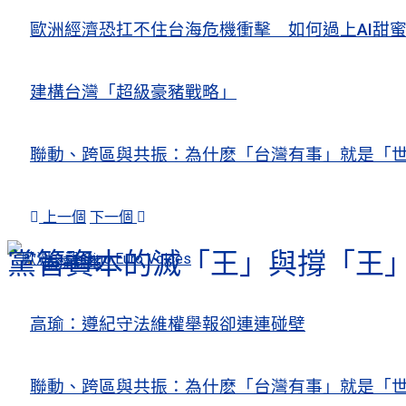
歐洲經濟恐扛不住台海危機衝擊 如何過上AI
建構台灣「超級豪豬戰略」
聯動、跨區與共振：為什麽「台灣有事」就是「世
上一個
下一個
黨管資本的滅「王」與撐「王
人權觀察
關注熱點
高瑜：遵紀守法維權舉報卻連連碰壁
聯動、跨區與共振：為什麽「台灣有事」就是「世