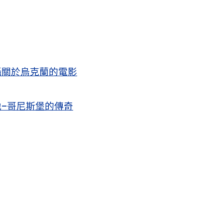
攝關於烏克蘭的電影
–哥尼斯堡的傳奇