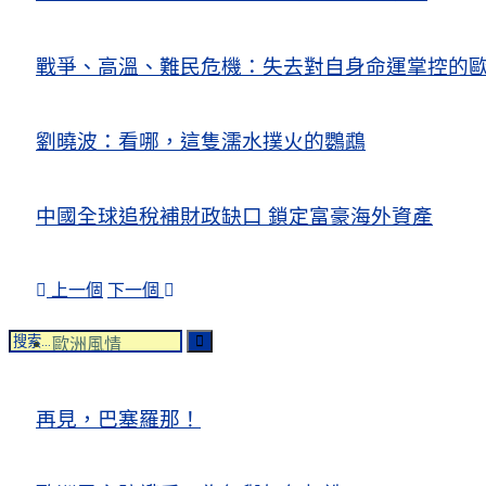
戰爭、高溫、難民危機：失去對自身命運掌控的歐洲Europe’s Control
劉曉波：看哪，這隻濡水撲火的鸚鵡
中國全球追稅補財政缺口 鎖定富豪海外資產
上一個
下一個
歐洲風情
再見，巴塞羅那！