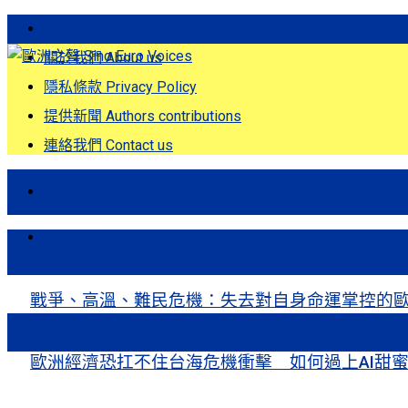
歐洲之聲發刊詞 Eng
關於我們 About us
隱私條款 Privacy Policy
提供新聞 Authors contributions
連絡我們 Contact us
首頁
關注熱點
戰爭、高溫、難民危機：失去對自身命運掌控的歐洲Europe’s Control
歐洲經濟恐扛不住台海危機衝擊 如何過上AI