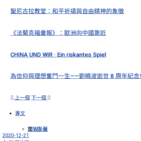
聖尼古拉教堂：和平祈禱與自由精神的象徵
《法蘭克福彙報》：歐洲向中國靠近
CHINA UND WIR · Ein riskantes Spiel
為信仰與理想奮鬥一生——劉曉波逝世 8 周年紀念
上一個
下一個
專文
田牧新著
文 /
吕 月
2020-12-21