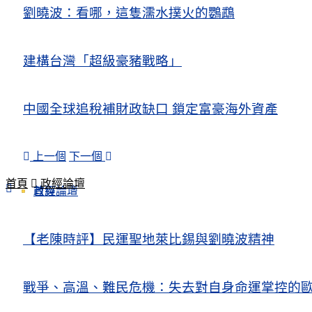
劉曉波：看哪，這隻濡水撲火的鸚鵡
建構台灣「超級豪豬戰略」
中國全球追稅補財政缺口 鎖定富豪海外資產
上一個
下一個
首頁
政經論壇
政經論壇
首頁
【老陳時評】民運聖地萊比錫與劉曉波精神
戰爭、高溫、難民危機：失去對自身命運掌控的歐洲Europe’s Control