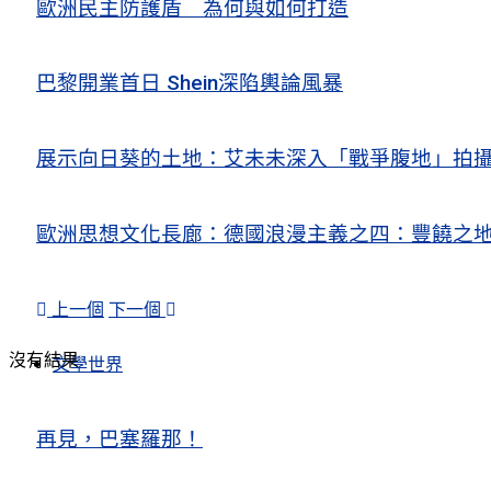
歐洲民主防護盾 為何與如何打造
巴黎開業首日 Shein深陷輿論風暴
展示向日葵的土地：艾未未深入「戰爭腹地」拍
歐洲思想文化長廊：德國浪漫主義之四：豐饒之地
上一個
下一個
沒有結果
文學世界
再見，巴塞羅那！