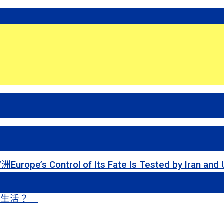
 of Its Fate Is Tested by Iran and Ukraine
甜蜜生活？