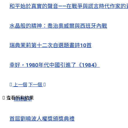
和平始於真實的聲音——在戰爭與謊言時代作家的
水晶般的精神：喬治奧威爾與西班牙內戰
瑞典茉莉第十二次自選題畫詩10首
幸好，1980年代中國引進了《1984》
上一個
下一個
查看所有結果
視頻薈萃
首屆劉曉波人權獎頒獎典禮