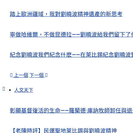
踏上歐洲疆域，我對劉曉波精神遺產的新思考
寧做哈維爾，不做昆德拉——劉曉波給我們留下了
紀念劉曉波我們紀念什麽——在萊比錫紀念劉曉波
上一個
下一個
人文天下
彰顯基督復活的生命——羅蘭德·庫訥牧師卸任與
【老陳時評】民運聖地萊比錫與劉曉波精神