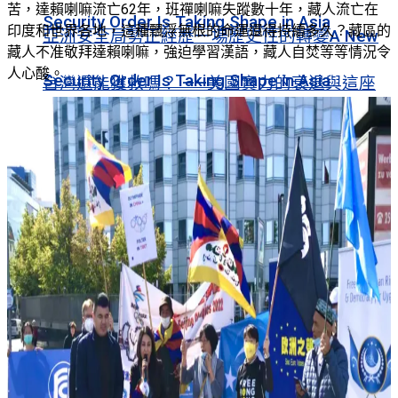
苦，達賴喇嘛流亡62年，班禪喇嘛失蹤數十年，藏人流亡在
Security Order Is Taking Shape in Asia
印度和世界各地，這種飄浮無根的命運還得持續多久？藏區的
亞洲安全局勢正經歷一場歷史性的轉變A New
藏人不准敬拜達賴喇嘛，強迫學習漢語，藏人自焚等等情況令
人心酸。
Security Order Is Taking Shape in Asia
台灣還能獲救嗎？ ——美國實力的衰退與這座
民主島嶼的未來
台灣還能獲救嗎？ ——美國實力的衰退與這座
民主島嶼的未來
堅定不移的道德勇氣-劉曉波人權獎授予記者張
展和牧師羅蘭德·庫納
堅定不移的道德勇氣-劉曉波人權獎授予記者張
展和牧師羅蘭德·庫納
《零八憲章》對全球憲法改革辯論作出了重大
貢獻
《零八憲章》對全球憲法改革辯論作出了重大
貢獻