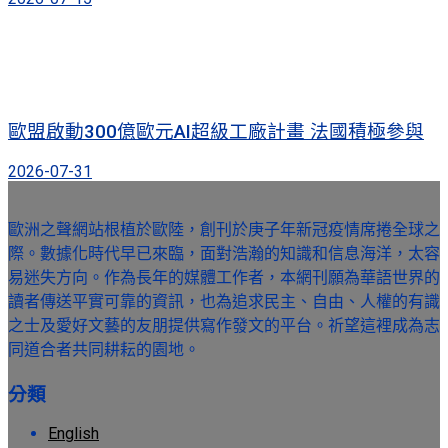
歐盟啟動300億歐元AI超級工廠計畫 法國積極參與
2026-07-31
歐洲之聲網站根植於歐陸，創刊於庚子年新冠疫情席捲全球之
際。數據化時代早已來臨，面對浩瀚的知識和信息海洋，太容
易迷失方向。作為長年的媒體工作者，本網刊願為華語世界的
讀者傳送平實可靠的資訊，也為追求民主、自由、人權的有識
之士及愛好文藝的友朋提供寫作發文的平台。祈望這裡成為志
同道合者共同耕耘的園地。
分類
English