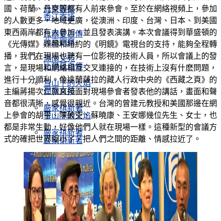
國、荷蘭、丹麥等都有人前來參會。至於在網絡視頻上，參加
北京觀察
香江寄語
的人數更多，地域更廣，從澳洲、印度、台灣、日本、到美國
東西兩岸都有人參加，並且發表演講。本次會議得到華盛頓的
比爾曼自傳
北京觀察
《光傳媒》媒體和紐約的《明鏡》電視台的支持，能夠全程轉
播，我們在現場也聘有一位影視的技術人員，所以會議上的發
潤南文苑
比爾曼自傳
言，是現場和網絡相互交叉連接的，在技術上沒有什麽問題，
進行十分順利。像達蘭薩拉的藏人行政中央的《西藏之頁》的
雪山下的火焰
潤南文苑
主編蔣揚次仁就直接面對現場參會者發表他的講話，畫面和聲
音都很清晰，感覺很親近。台灣的曾建元教授和美國那邊在網
嚴家祺新著
上參會的胡平、陳破空、蘇曉康、王安娜幾位先生、女士，也
雪山下的火焰
都是非常生動，好像他們人就在現場一樣。這種新型的會議方
嚴家祺新著
式的確把世界縮小了，把人們之間的距離、情感拉近了。
嚴家祺新著
老魏論天下
嚴家祺新著
六四專欄
老魏論天下
追思萬潤南
六四專欄