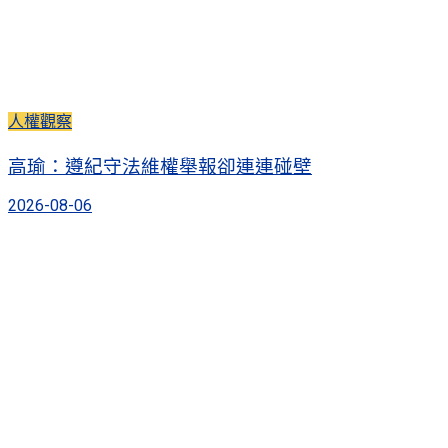
人權觀察
高瑜：遵紀守法維權舉報卻連連碰壁
2026-08-06