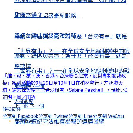
歐洲經濟恐扛不住台海危機衝擊 如何過上AI
甜蜜生活？
建構台灣「超級豪豬戰略」
建構台灣「超級豪豬戰略」
聯動、跨區與共振：為什麽「台灣有事」就是
「世界有事」？——在全球安全地緣劇變中的戰
聯動、跨區與共振：為什麽「台灣有事」就是
略抉擇
「世界有事」？——在全球安全地緣劇變中的戰
「維、藏、蒙、漢、香港、台灣聯合起來，反對專制獨裁政
權」系列活動於9月29日至10月1日在柏林舉行。左起廖天
略抉擇
上一個
下一個
琪，謝志偉大使，記者沙佩雪（Sabine Peschel），瑪麗․侯
芷明。圖／田牧
人權觀察
上一個
下一個
转换简体
分享到 Facebook
分享到 Twitter
分享到 Line
分享到 WeChat
人權觀察
高瑜：遵紀守法維權舉報卻連連碰壁