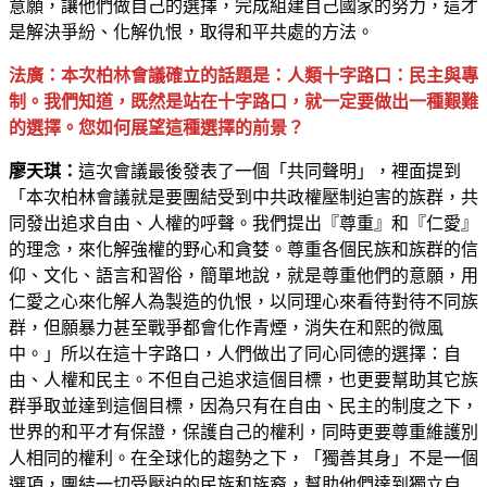
意願，讓他們做自己的選擇，完成組建自己國家的努力，這才
是解決爭紛、化解仇恨，取得和平共處的方法。
法廣：本次柏林會議確立的話題是：人類十字路口：民主與專
制。我們知道，既然是站在十字路口，就一定要做出一種艱難
的選擇。您如何展望這種選擇的前景？
廖天琪：
這次會議最後發表了一個「共同聲明」，裡面提到
「本次柏林會議就是要團結受到中共政權壓制迫害的族群，共
同發出追求自由、人權的呼聲。我們提出『尊重』和『仁愛』
的理念，來化解強權的野心和貪婪。尊重各個民族和族群的信
仰、文化、語言和習俗，簡單地說，就是尊重他們的意願，用
仁愛之心來化解人為製造的仇恨，以同理心來看待對待不同族
群，但願暴力甚至戰爭都會化作青煙，消失在和熙的微風
中。」所以在這十字路口，人們做出了同心同德的選擇：自
由、人權和民主。不但自己追求這個目標，也更要幫助其它族
群爭取並達到這個目標，因為只有在自由、民主的制度之下，
世界的和平才有保證，保護自己的權利，同時更要尊重維護別
人相同的權利。在全球化的趨勢之下，「獨善其身」不是一個
選項，團結一切受壓迫的民族和族裔，幫助他們達到獨立自