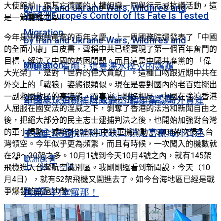
大使館前，跟其它德國的人權組織一同舉行示威抗議活動，這
by Iran and Ukraine Wars, Wildfires and
的歐洲Europe’s Control of Its Fate Is Tested
是一箭雙雕之舉。
Migration
今年是中國共產黨的百年之慶，上一周國務院還發表了「中國
by Iran and Ukraine Wars, Wildfires and
的全面小康」白皮書，聲稱中共已經實現了第一個百年奮鬥的
目標，解決了中國的貧困問題。而且這是中國共產黨的 「偉
Migration
劉曉波：看哪，這隻濡水撲火的鸚鵡
大光榮」，是對「世界的偉大貢獻」。這種口吻跟近期中共在
外交上的「戰狼」姿態很類似。現在是要對國內的老百姓擺出
一副救國救民的高姿態。而事實上剛好相反，中國在強迫香港
劉曉波：看哪，這隻濡水撲火的鸚鵡
中國全球追稅補財政缺口 鎖定富豪海外資產
人屈服在國安法的淫威之下，剝奪了香港的法治和新聞自由之
後，把絕大部分的民主志士逮捕判決之後，也開始加強對台灣
的軍事侵略。據統計2020年中共軍機出動了5704架次侵入台
中國全球追稅補財政缺口 鎖定富豪海外資產
上一個
下一個
灣領空。今年似乎更為頻繁，而且有時候，一次闖入的機數就
在28〜30架之多。10月1號到今天10月4號之內，就有145架
歐洲風情
上一個
下一個
飛機進入台灣航空識別區。我剛剛還看到新聞說，今天（10
月4日），就有52架飛機又闖進去了。如今台海地區已經是戰
爭爆發的高危地帶。
歐洲風情
再見，巴塞羅那！