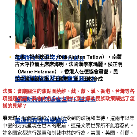
民運交流
追思萬潤南
文革60週年
民運交流
古典音樂
文革60週年
古典音樂
左起：記者狄雨菲（Didi Kirsten Tatlow），南蒙
精選舒伯特鋼琴古典音樂Ⅱ
古大呼拉爾主席席海明，法國漢學家瑪麗。侯芷明
（Marie Holzman），香港人在德協會蕭瑩，民
精選舒伯特鋼琴古典音樂Ⅱ
約翰斯特勞斯「春之聲」圓舞曲
主中國陣線召集人王國興。圖／田牧合成
法廣：會議關注的焦點圍繞維、藏、蒙、漢、香港、台灣等各
項議題展開。與會的各方人士對北京主導的民族政策闡述了怎
約翰斯特勞斯「春之聲」圓舞曲
維瓦地古典音樂精選
樣的見解？
廖天琪：
我們知道維吾爾人所受到的歧視和虐待，這兩年以集
維瓦地古典音樂精選
孟德爾松古典音樂
中營的方式呈現在世人的眼前，這是文明世界所不能容忍的。
許多國家都進行譴責和制裁中共的行為，美國、英國、荷蘭、