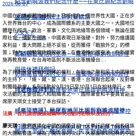
紀念劉曉波我們紀念什麽——在萊比錫紀念劉曉
2026-08-07
中國在迅速崛起的過程中，已經成為一個世界性大國，正在步
波暨中國憲政民主研討會講話
上一個
下一個
入世界舞台的中心，成為國際體系的主要大國之一。大國地位
體現在經濟、政治、軍事、文化與地緣等各個領域。無論在國
人文天下
上一個
下一個
際社會，還是在國內，中國表現日漸強硬。對外，努力維護國
家利益，重大問題上絕不妥協，從而獲得「戰狼外交」的標
簽；對內，加緊實施鐵腕政策：在香港推出國安法，在新疆實
人文天下
彰顯基督復活的生命——羅蘭德·庫訥牧師卸任
施再教育營，在台海地區則不斷派出軍機擾台……
與退休禮拜側記
為了捍衛民眾發聲和選擇的權利，在歐洲之聲和民主中國陣線
彰顯基督復活的生命——羅蘭德·庫訥牧師卸任
的主持下，「維、藏、蒙、漢、香港、台灣聯合起來，反對專
制獨裁政權」系列活動於9月29日至10月1日在柏林舉行，本
與退休禮拜側記
【老陳時評】民運聖地萊比錫與劉曉波精神
次活動的主要發起人和組織者之一、國際筆會和平委員會副主
席廖天琪女士接受了本台採訪。
【老陳時評】民運聖地萊比錫與劉曉波精神
戰爭、高溫、難民危機：失去對自身命運掌控
法廣：首先請您談談組織本次活動的初衷以及目的？
廖天琪：
我們選擇在中國的國慶日前一天舉行這樣一個各民族
的歐洲Europe’s Control of Its Fate Is Tested
戰爭、高溫、難民危機：失去對自身命運掌控
的大團結會議，是為了開完會的次日，大家匯聚到柏林的中國