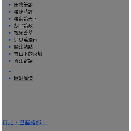
田牧筆談
老陳時評
老魏論天下
胡平論政
視頻薈萃
追思萬潤南
關注熱點
雪山下的火焰
香江寄語
歐洲風情
再見，巴塞羅那！