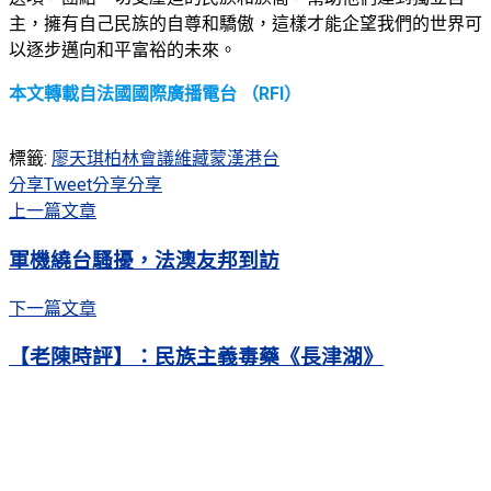
主，擁有自己民族的自尊和驕傲，這樣才能企望我們的世界可
以逐步邁向和平富裕的未來。
本文轉載自法國國際廣播電台 （RFI）
標籤:
廖天琪
柏林會議
維藏蒙漢港台
分享
Tweet
分享
分享
上一篇文章
軍機繞台騷擾，法澳友邦到訪
下一篇文章
【老陳時評】：民族主義毒藥《長津湖》