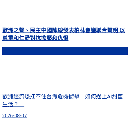
歐洲之聲、民主中國陣線發表柏林會議聯合聲明 以
尊重和仁愛對抗欺壓和仇恨
熱門文章
歐洲經濟恐扛不住台海危機衝擊 如何過上AI甜蜜
生活？
2026-08-07