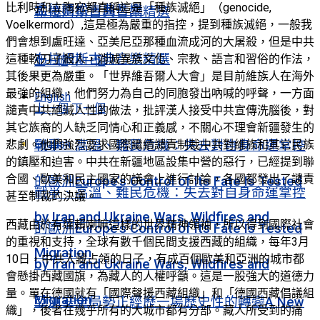
比利時和立陶宛都直稱這是「種族滅絕」（genocide,
孟德爾松古典音樂
布拉姆斯古典音樂精選
Voelkermord）,這是極為嚴重的指控，提到種族滅絕，一般我
們會想到盧旺達、亞美尼亞那種血流成河的大屠殺，但是中共
布拉姆斯古典音樂精選
這種軟刀子殺人，消滅異族文化、宗教、語言和習俗的作法，
上一個
下一個
其後果更為嚴重。「世界維吾爾人大會」是目前維族人在海外
最強的組織，他們努力為自己的同胞發出吶喊的呼聲，一方面
English
上一個
下一個
譴責中共絕滅人性的做法，批評漢人接受中共宣傳洗腦後，對
其它族裔的人缺乏同情心和正義感，不關心不理會新疆發生的
English
悲劇。他們強烈要求國際繼續譴責制裁中共對維族和其它民族
戰爭、高溫、難民危機：失去對自身命運掌控
的鎮壓和迫害。中共在新疆地區設集中營的惡行，已經提到聯
合國、歐美和民主國家的議會上進行討論，各國都發出了譴責
的歐洲Europe’s Control of Its Fate Is Tested
戰爭、高溫、難民危機：失去對自身命運掌控
甚至制裁的決議。
by Iran and Ukraine Wars, Wildfires and
西藏由於有達賴喇嘛這樣的世界精神領袖，所以得到國際社會
的歐洲Europe’s Control of Its Fate Is Tested
的重視和支持，全球有數千個民間支援西藏的組織，每年3月
Migration
10日，中共入藏占領的日子，有成百個歐美和亞洲的城市都
by Iran and Ukraine Wars, Wildfires and
會懸掛西藏國旗，為藏人的人權呼籲。這是一股強大的道德力
量。單在德國就有「國際聲援西藏組織」和「德國西藏倡議組
Migration
亞洲安全局勢正經歷一場歷史性的轉變A New
織」，後者在幾乎所有的大城市都有分部。藏人所受到的痛