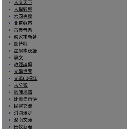
人文天下
人權觀察
六四專欄
北京觀察
古典音樂
嚴家祺新著
圖博特
墨爾本夜語
專文
政經論壇
文學世界
文革60週年
未分類
歐洲風情
比爾曼自傳
民運交流
淇園漫步
潤南文苑
田牧新著