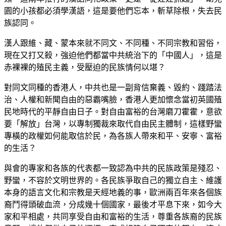
園的小孩都必須學漢語，這是要他們忘本，斬草除根，失去民
族認同。
漢人跟維、藏、蒙本來就不同文、不同種、不同宗教和習俗，
現在又打又殺，強迫他們都當中共統治下的「中國人」，這是
赤裸裸的殖民主義，受壓迫的民族情何以堪？
對同文同種的香港人，中共也是一副背信棄義、毀約、踐踏法
治、人權和新聞自由的惡霸嘴臉，香港人更加懷念當初英國殖
民地時代的平靜自由日子。對自由富裕的台灣磨刀霍霍，意欲
要「解放」台灣，以專制獨裁來取代自由民主體制，這樣野蠻
專橫的政權如何能取信於民，為各族人帶來和平、安寧、富裕
的生活？
與會的專家和各族的代表都一致認為中共的民族政策是殘忍、
野蠻，不容於文明世界的。各民族爭取自己的獨立自主、維護
本身的語言文化和宗教是天經地義的事，歐洲兩百年來各個族
裔鬥得頭破血流，分成幾十個國家，最後才平息下來，如今大
家和平相處，共同享受自由和富裕的生活，尊重各族裔的民族