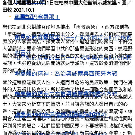
上一個
下一個
各個人權團體於10月1日在柏林中國大使館前示威抗議。圖／
田牧 2021.10.1
文學世界
再見，巴塞羅那！
您也提到北京對維吾爾地區推出 「再教育營」，西方都稱為
「集中營」，把當地人口的十分之一都關進去，強迫維族和突
再見，巴塞羅那！
和平始於真實的聲音——在戰爭與謊言時代作家
厥族的人學習漢語，接受漢人習俗，逼迫他們吃豬肉，不許男
人留鬍鬚，要求他們學習中共的那些意識形態的東西，這種野
的責任
蠻的做法，簡直不容於今日世界的文明。對於西藏和南蒙古的
和平始於真實的聲音——在戰爭與謊言時代作家
民族，也強迫從幼兒園開始就要學漢語，這等於要消滅他們固
有的語言文化。
的責任
水晶般的精神：喬治奧威爾與西班牙內戰
鑒於這種極端違反人性、人道而且危險的民族政策，我們在海
外的人看得比較真切，所以舉辦了這樣一個聯合各個民族和族
水晶般的精神：喬治奧威爾與西班牙內戰
瑞典茉莉第十二次自選題畫詩10首
群的研討會，邀請各民族的代表和國際的專家學者以及媒體人
士，大家來分析當下的情勢，並且讓各族的人發出自己的心
聲。這是一個資訊交流、激蕩腦力的機會，也是交流感情，讓
瑞典茉莉第十二次自選題畫詩10首
幸好，1980年代中國引進了《1984》
與會人士產生同理心，團結心的會議。這是讓理性和感性同時
得到發揮的場合。我們提醒中國民眾，不要被專制政權的洗腦
而迷惑，被盲目的民族主義所誤導，應當以包容、尊重、理解