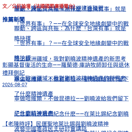
文／公民論壇（法國國際廣播電台）
高瑜：遵紀守法維權舉報卻連連碰壁
聯動、跨區與共振：為什麽「台灣有事」就是
推薦新聞
「世界有事」？——在全球安全地緣劇變中的戰
聯動、跨區與共振：為什麽「台灣有事」就是
略抉擇
「世界有事」？——在全球安全地緣劇變中的戰
略抉擇
踏上歐洲疆域，我對劉曉波精神遺產的新思考
彰顯基督復活的生命——羅蘭德·庫訥牧師卸任與退休
禮拜側記
踏上歐洲疆域，我對劉曉波精神遺產的新思考
寧做哈維爾，不做昆德拉——劉曉波給我們留下
2026-08-07
了什麼精神遺產
寧做哈維爾，不做昆德拉——劉曉波給我們留下
了什麼精神遺產
紀念劉曉波我們紀念什麽——在萊比錫紀念劉曉
【老陳時評】民運聖地萊比錫與劉曉波精神
波暨中國憲政民主研討會講話