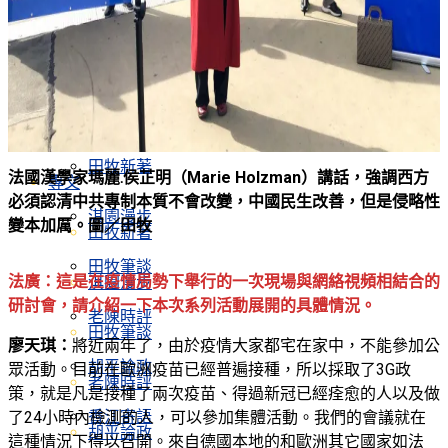
為信仰與理想奮鬥一生——劉曉波逝世 8 周年紀
念會
上一個
下一個
專文
上一個
下一個
田牧新著
法國漢學家瑪麗․侯芷明（
Marie Holzman
）講話，強調西方
專文
必須認清中共專制本質不會改變，中國民生改善，但是侵略性
淇園漫步
變本加厲。圖／田牧
田牧新著
田牧筆談
法廣：這是在疫情局勢下舉行的一次現場與網絡視頻相結合的
淇園漫步
研討會，請介紹一下本次系列活動展開的具體情況。
老陳時評
田牧筆談
廖天琪：
將近兩年了，由於疫情大家都宅在家中，不能參加公
胡平論政
眾活動。目前在歐洲疫苗已經普遍接種，所以採取了3G政
老陳時評
策，就是凡是接種了兩次疫苗、得過新冠已經痊愈的人以及做
香江寄語
了24小時內檢測的人，可以參加集體活動。我們的會議就在
胡平論政
這種情況下得以召開。來自德國本地的和歐洲其它國家如法