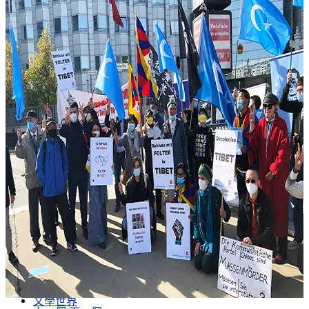
再見，巴塞羅那！
歐洲民主防護盾 為何與如何打造
歐洲民主防護盾 為何與如何打造
巴黎開業首日 Shein深陷輿論風暴
巴黎開業首日 Shein深陷輿論風暴
展示向日葵的土地：艾未未深入「戰爭腹地」
拍攝關於烏克蘭的電影
展示向日葵的土地：艾未未深入「戰爭腹地」
拍攝關於烏克蘭的電影
歐洲思想文化長廊：德國浪漫主義之四：豐饒
之地–哥尼斯堡的傳奇
歐洲思想文化長廊：德國浪漫主義之四：豐饒
之地–哥尼斯堡的傳奇
上一個
下一個
文學世界