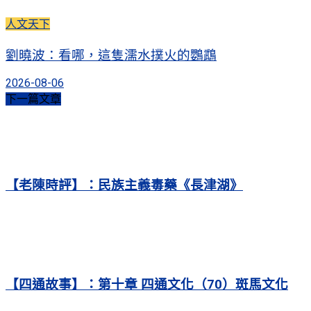
人文天下
劉曉波：看哪，這隻濡水撲火的鸚鵡
2026-08-06
下一篇文章
【老陳時評】：民族主義毒藥《長津湖》
【四通故事】：第十章 四通文化（70）斑馬文化