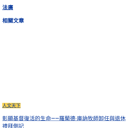
法廣
相關
文章
人文天下
彰顯基督復活的生命——羅蘭德·庫訥牧師卸任與退休
禮拜側記