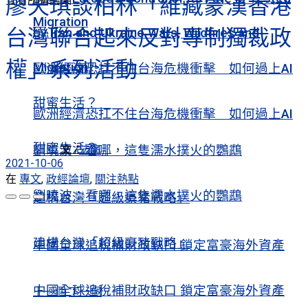
廖天琪談柏林「維藏蒙漢香港
查看所有結果
Migration
台灣聯合起來反對專制獨裁政
by Iran and Ukraine Wars, Wildfires and
權」系列活動
Migration
歐洲經濟恐扛不住台海危機衝擊 如何過上AI
甜蜜生活？
歐洲經濟恐扛不住台海危機衝擊 如何過上AI
甜蜜生活？
文 /
法廣
劉曉波：看哪，這隻濡水撲火的鸚鵡
2021-10-06
在
專文
,
政經論壇
,
關注熱點
劉曉波：看哪，這隻濡水撲火的鸚鵡
建構台灣「超級豪豬戰略」
建構台灣「超級豪豬戰略」
中國全球追稅補財政缺口 鎖定富豪海外資產
中國全球追稅補財政缺口 鎖定富豪海外資產
上一個
下一個