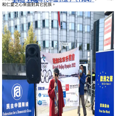
幸好，1980年代中國引進了《1984》
上一個
下一個
和仁愛之心來面對其它民族。
視頻薈萃
上一個
下一個
視頻薈萃
首屆劉曉波人權獎頒獎典禮
首屆劉曉波人權獎頒獎典禮
聖尼古拉教堂：和平祈禱與自由精神的象徵
聖尼古拉教堂：和平祈禱與自由精神的象徵
《法蘭克福彙報》：歐洲向中國靠近
《法蘭克福彙報》：歐洲向中國靠近
CHINA UND WIR · Ein riskantes Spiel
CHINA UND WIR · Ein riskantes Spiel
為信仰與理想奮鬥一生——劉曉波逝世 8 周年紀
念會