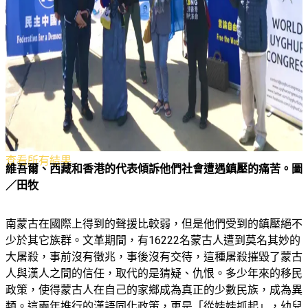
上一個
下一個
上一個
下一個
沒有結果
查看所有結果
維吾爾、西藏和香港的代表傾訴他們社會遭遇鎮壓的痛苦。圖
／田牧
南蒙古在國際上得到的聲援比較弱，但是他們受到的鎮壓絕不
少於其它族群。文革期間，有16222名蒙古人遭到莫名其妙的
大屠殺，事前沒有徵兆，事後沒有交待，這種屠殺摧毀了蒙古
人與漢人之間的信任，取代的是猜疑、仇恨。多少年來的移民
政策，使得蒙古人在自己的家鄉成為真正的少數民族，成為異
類。這兩年推行的漢語同化政策，更是「從娃娃抓起」，幼兒