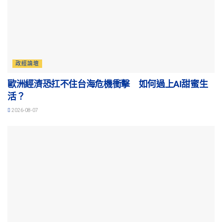
政經論壇
歐洲經濟恐扛不住台海危機衝擊 如何過上AI甜蜜生
活？
2026-08-07