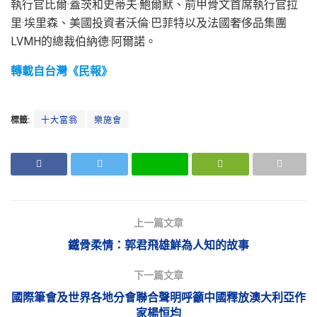
執行官比爾·蓋茨和史蒂夫·鮑爾默、前甲骨文首席執行官拉
里·埃里森、美國投資者沃倫·巴菲特以及法國奢侈品集團
LVMH的總裁伯納德·阿爾諾。
轉載自台灣《民報》
標籤:
十大富翁
樂施會
上一篇文章
鐵骨柔情：郭君飛雄鮮為人知的故事
下一篇文章
國際筆會及世界各地分會聯合聲明呼籲中國釋放澳大利亞作
家楊恒均