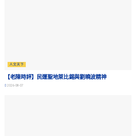
人文天下
【老陳時評】民運聖地萊比錫與劉曉波精神
2026-08-07