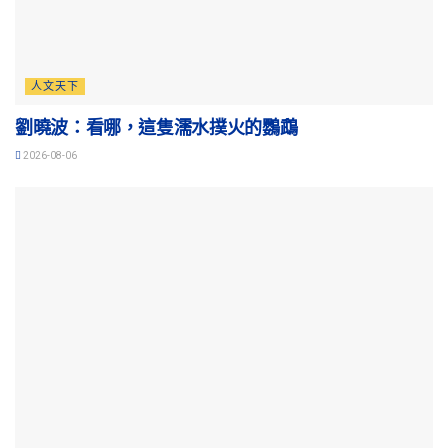
人文天下
劉曉波：看哪，這隻濡水撲火的鸚鵡
2026-08-06