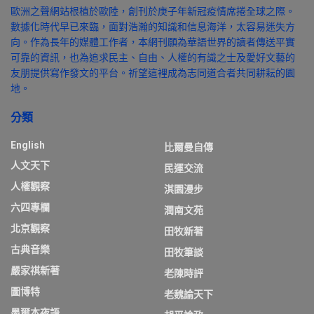
歐洲之聲網站根植於歐陸，創刊於庚子年新冠疫情席捲全球之際。
數據化時代早已來臨，面對浩瀚的知識和信息海洋，太容易迷失方
向。作為長年的媒體工作者，本網刊願為華語世界的讀者傳送平實
可靠的資訊，也為追求民主、自由、人權的有識之士及愛好文藝的
友朋提供寫作發文的平台。祈望這裡成為志同道合者共同耕耘的園
地。
分類
English
比爾曼自傳
人文天下
民運交流
人權觀察
淇園漫步
六四專欄
潤南文苑
北京觀察
田牧新著
古典音樂
田牧筆談
嚴家祺新著
老陳時評
圖博特
老魏論天下
墨爾本夜語