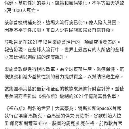
保健、基於性別的暴力、飢餓和氣候變化，不平等每天導致
2萬1000人死亡。
該慈善機構補充說，這場大流行病已使1.6億人陷入貧困。
因為不平等性加劇，非白人少數民族和婦女首當其衝。
該報告是在2021年12月樂施會進行的一項研究後發表的。
報告發現，在全球大流行中，世界上最富有的人所佔的全球
財富比例以創紀錄的速度飆升。
樂施會敦促進行稅收改革，為全球疫苗生產、醫療保健、氣
候適應和減少基於性別的暴力提供資金，以幫助拯救生命。
該集團稱其基於最新和全面的數據來源進行財富計算，並使
用美國商業雜誌《福布斯》編制的2021年億萬富翁名單。
《福布斯》列名的世界十大富豪為：特斯拉和SpaceX首席
執行官埃隆·馬斯克、亞馬遜的傑夫·貝佐斯、谷歌創始人拉
里·佩奇和謝爾蓋·布林、臉書的馬克·扎克伯格、前微軟首席