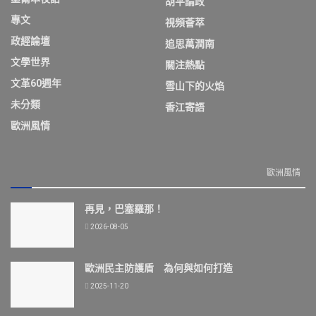
胡平論政
專文
視頻薈萃
政經論壇
追思萬潤南
文學世界
關注熱點
文革60週年
雪山下的火焰
未分類
香江寄語
歐洲風情
歐洲風情
再見，巴塞羅那！
2026-08-05
歐洲民主防護盾 為何與如何打造
2025-11-20