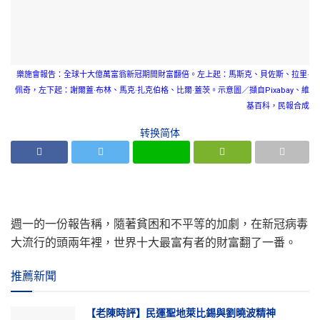
樂施會報告：全球十大億萬富翁新冠期間財富翻倍。左上起：馬斯克、貝佐斯、拉里·
佩奇，左下起：謝爾蓋·布林、馬克·扎克伯格、比爾·蓋茨。示意圖／擷自Pixabay、維
基百科，民報合成
转换简体
週一的一份報告稱，隨著貧困和不平等的加劇，在新冠病毒
大流行的頭兩年裡，世界十大最富有者的財富翻了一番。
推薦新聞
【老陳時評】民運聖地萊比錫與劉曉波精神