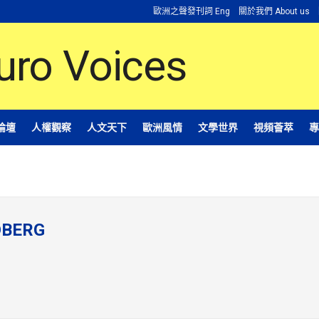
歐洲之聲發刊詞 Eng
關於我們 About us
論壇
人權觀察
人文天下
歐洲風情
文學世界
視頻薈萃
專
DBERG