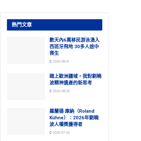
熱門文章
數天內6萬移民游泳湧入
西班牙飛地 30多人途中
喪生
2026-08-01
踏上歐洲疆域，我對劉曉
波精神遺產的新思考
2026-08-04
羅蘭德·庫納（Roland
Kühne）：2026年劉曉
波人權獎獲得者
2026-07-30