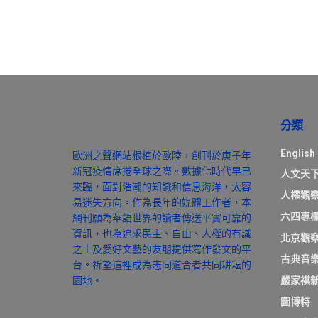
分類
English
歐洲之聲網站根植於歐陸，創刊於庚子年
新冠疫情席捲全球之際。數據化時代早已
人文天
來臨，面對浩瀚的知識和信息海洋，太容
人權觀
易迷失方向。作為長年的媒體工作者，本
六四專
網刊願為華語世界的讀者傳送平實可靠的
資訊，也為追求民主、自由、人權的有識
北京觀
之士及愛好文藝的友朋提供寫作發文的平
古典音
台。祈望這裡成為志同道合者共同耕耘的
園地。
嚴家祺
圖博特