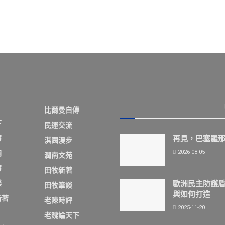
比爾曼自傳
下
民運交流
察
再見，巴塞羅
淇園漫步
2026-08-05
欄
潤南文苑
察
田牧新著
歐洲民主防護
樂
田牧筆談
與如何打造
新著
老陳時評
2025-11-20
老魏論天下