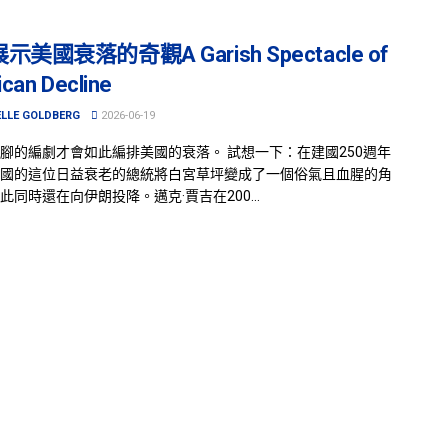
美國衰落的奇觀A Garish Spectacle of
can Decline
LLE GOLDBERG
2026-06-19
腳的編劇才會如此編排美國的衰落。 試想一下：在建國250週年
國的這位日益衰老的總統將白宮草坪變成了一個俗氣且血腥的角
此同時還在向伊朗投降。邁克·賈吉在200...