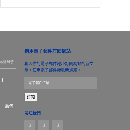
適用電子郵件訂閱網站
歐洲風情
輸入你的電子郵件地址訂閱網站的新文
章，使用電子郵件接收新通知。
那！
電
子
郵
訂閱
件
位
盾 為何
址
關注我們