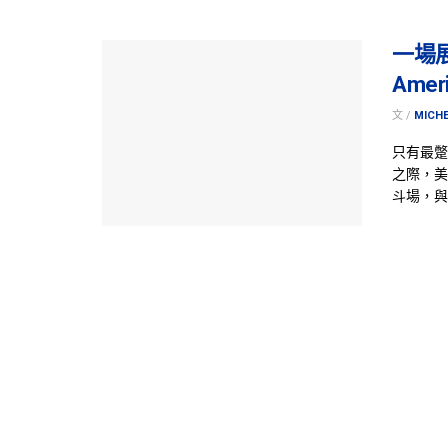
一場展示
Ameri
文 /
MICHE
只有最蹩
之際，美
斗場，與