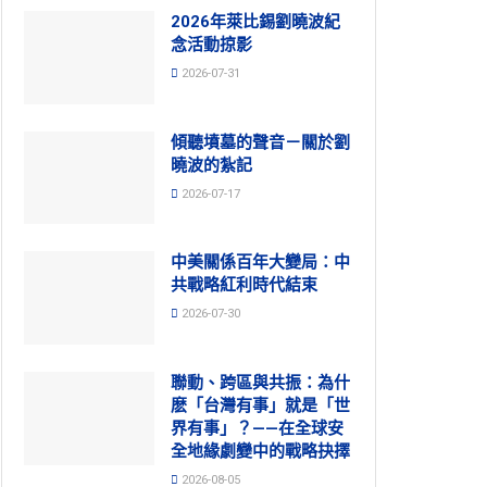
2026年萊比錫劉曉波紀
念活動掠影
2026-07-31
傾聽墳墓的聲音－關於劉
曉波的紮記
2026-07-17
中美關係百年大變局：中
共戰略紅利時代結束
2026-07-30
聯動、跨區與共振：為什
麽「台灣有事」就是「世
界有事」？——在全球安
全地緣劇變中的戰略抉擇
2026-08-05