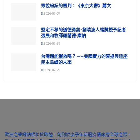
眾說紛紜的審判：《東京大審》薦文
2026-07-09
堅定不移的道德勇氣-劉曉波人權獎授予記者
張展和牧師羅蘭德·庫納
2026-07-29
台灣還能獲救嗎？ ——美國實力的衰退與這座
民主島嶼的未來
2026-07-29
歐洲之聲網站根植於歐陸，創刊於庚子年新冠疫情席捲全球之際。