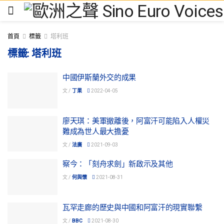
首頁
標籤
塔利班
標籤:
塔利班
中國伊斯蘭外交的成果
文 /
丁果
2022-04-05
廖天琪：美軍撤離後，阿富汗可能陷入人權災
難成為世人最大擔憂
文 /
法廣
2021-09-03
察今：「刻舟求劍」新啟示及其他
文 /
何與懷
2021-08-31
瓦罕走廊的歷史與中國和阿富汗的現實聯繫
文 /
BBC
2021-08-30