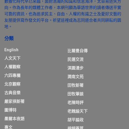
數據化時代早已來臨，面對浩瀚的知識和信息海洋，太容易迷失方
向。作為長年的媒體工作者，本網刊願為華語世界的讀者傳送平實
可靠的資訊，也為追求民主、自由、人權的有識之士及愛好文藝的
友朋提供寫作發文的平台。祈望這裡成為志同道合者共同耕耘的園
地。
分類
English
比爾曼自傳
人文天下
民運交流
人權觀察
淇園漫步
六四專欄
潤南文苑
北京觀察
田牧新著
古典音樂
田牧筆談
嚴家祺新著
老陳時評
圖博特
老魏論天下
墨爾本夜語
胡平論政
專文
視頻薈萃