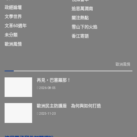
政經論壇
追思萬潤南
文學世界
關注熱點
文革60週年
雪山下的火焰
未分類
香江寄語
歐洲風情
歐洲風情
再見，巴塞羅那！
2026-08-05
歐洲民主防護盾 為何與如何打造
2025-11-20