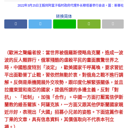
2022年3月25日王毅同阿富汗临时政府代理外长穆塔基举行会谈。圖：新華社
转换简体
（歐洲之聲編者按：當世界被俄羅斯侵略烏克蘭，造成一波
波的反人類罪行，俄軍殘酷的虐殺平民的畫面震驚世界之
時，中國態度特別「淡定」，歐美國家千呼萬喚，要求習近
平出面勸普丁止戰，習依然無動於衷，對俄烏之戰不進行調
解。反倒是乘機開展外交攻勢，跟印度化解緊張關係，並且
拉攏東盟和南亞的國家，提倡所謂的多邊主義，反對「對
抗」、「抵制」，加強「合作」。中國一方面打壓篤信伊斯
蘭教的維吾爾族、阿薩克族，一方面又跟其他伊斯蘭國家親
近示好，表現出「大國」招募小兄弟的姿態。下面這篇作者
丁果的文章，具有信息資料，其價值取向不代表本刊立
場。）