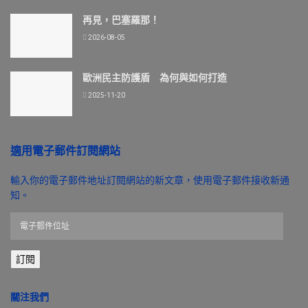
再見，巴塞羅那！
2026-08-05
歐洲民主防護盾 為何與如何打造
2025-11-20
適用電子郵件訂閱網站
輸入你的電子郵件地址訂閱網站的新文章，使用電子郵件接收新通
知。
電
子
郵
訂閱
件
位
址
關注我們