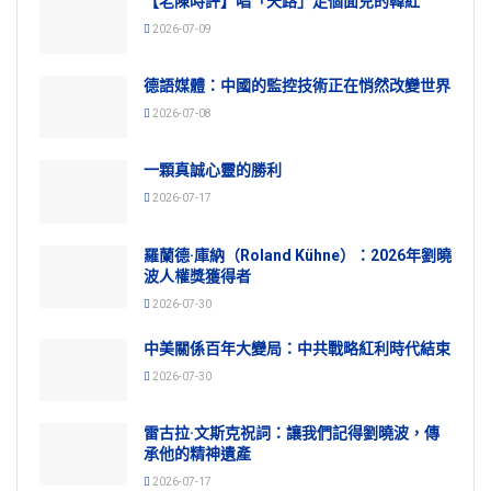
【老陳時評】唱「天路」走個面兒的韓紅
2026-07-09
德語媒體：中國的監控技術正在悄然改變世界
2026-07-08
一顆真誠心靈的勝利
2026-07-17
羅蘭德·庫納（Roland Kühne）：2026年劉曉
波人權獎獲得者
2026-07-30
中美關係百年大變局：中共戰略紅利時代結束
2026-07-30
雷古拉·文斯克祝詞：讓我們記得劉曉波，傳
承他的精神遺產
2026-07-17