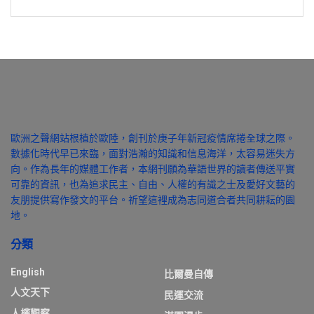
歐洲之聲網站根植於歐陸，創刊於庚子年新冠疫情席捲全球之際。
數據化時代早已來臨，面對浩瀚的知識和信息海洋，太容易迷失方
向。作為長年的媒體工作者，本網刊願為華語世界的讀者傳送平實
可靠的資訊，也為追求民主、自由、人權的有識之士及愛好文藝的
友朋提供寫作發文的平台。祈望這裡成為志同道合者共同耕耘的園
地。
分類
English
比爾曼自傳
人文天下
民運交流
人權觀察