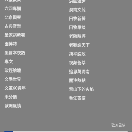
淇園漫步
六四專欄
潤南文苑
北京觀察
田牧新著
古典音樂
田牧筆談
嚴家祺新著
老陳時評
圖博特
老魏論天下
墨爾本夜語
胡平論政
專文
視頻薈萃
政經論壇
追思萬潤南
文學世界
關注熱點
文革60週年
雪山下的火焰
未分類
香江寄語
歐洲風情
歐洲風情