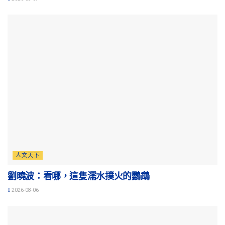
人文天下
劉曉波：看哪，這隻濡水撲火的鸚鵡
2026-08-06