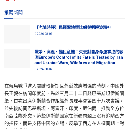
推薦新聞
【老陳時評】民運聖地萊比錫與劉曉波精神
2026-08-07
戰爭、高溫、難民危機：失去對自身命運掌控的歐
洲Europe’s Control of Its Fate Is Tested by Iran
and Ukraine Wars, Wildfires and Migration
2026-08-07
在俄烏戰爭進入關鍵轉折期且外溢效應增強的時刻，中國外
長王毅在訪問印度前，先於三月二十二日赴巴基斯坦伊斯蘭
堡，首次出席伊斯蘭合作組織外長理事會第四十八次會議，
並先後訪問巴基斯坦、阿富汗、印度、尼泊爾，推動全方位
南亞睦鄰外交。這些伊斯蘭國家在新疆問題上沒有追隨西方
的指控，而是支持中國的立場，反擊了西方在人權問題上對