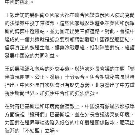
中國的挑刺。
王毅走訪的幾個南亞國家大都在聯合國譴責俄國入侵烏克蘭
的決議案中投了棄權票，這些國家顯然想避免在美國和俄羅
斯的博弈中選邊站，並力圖走出第三條道路。對此，會議中
達成的一個共識就是認為要引領帶動發展中國家整體團結，
倡導真正的多邊主義，摒棄冷戰思維，抵制陣營對抗，維護
發展中國家的共同利益。
王毅展現溫和包容的外交姿態，與這次外長會議的主題「結
伴實現團結、公正、發展」十分契合。伊合組織秘書長塔哈
指出，中國外長首次與會具有歷史意義，北京發出了中方重
視伊斯蘭世界、加強伊中合作的強烈信號。
在對待巴基斯坦和印度兩個宿敵上，中國沒有像過去那樣單
方面偏袒「鐵哥們」巴基斯坦，並在外長會議後突訪印度，
力圖對在邊界爭端後陷入低谷的中印雙邊關係破冰，體現出
睦鄰的「不結盟」立場。