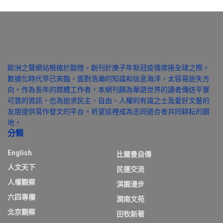
歐洲之聲網站根植於歐陸，創刊於庚子年新冠疫情席捲全球之際。
數據化時代早已來臨，面對浩瀚的知識和信息海洋，太容易迷失方
向。作為長年的媒體工作者，本網刊願為華語世界的讀者傳送平實
可靠的資訊，也為追求民主、自由、人權的有識之士及愛好文藝的
友朋提供寫作發文的平台。祈望這裡成為志同道合者共同耕耘的園
地。
分類
English
比爾曼自傳
人文天下
民運交流
人權觀察
淇園漫步
六四專欄
潤南文苑
北京觀察
田牧新著