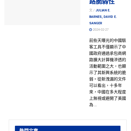
路脆弱性
文 /
JULIAN E.
BARNES, DAVID E.
SANGER
2024-02-27
前些天曝光的中國駭
客工具不僅顯示了中
國政府通過承包商網
路擴大計算機滲透的
活動範圍之大，也顯
示了其新興系統的脆
弱。從新洩漏的文件
可以看出，十多年
來，中國在多大程度
上無視或避開了美國
為 ...
熱門文章