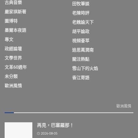
古典音樂
田牧筆談
嚴家祺新著
老陳時評
圖博特
老魏論天下
墨爾本夜語
胡平論政
專文
視頻薈萃
政經論壇
追思萬潤南
文學世界
關注熱點
文革60週年
雪山下的火焰
未分類
香江寄語
歐洲風情
歐洲風情
再見，巴塞羅那！
2026-08-05