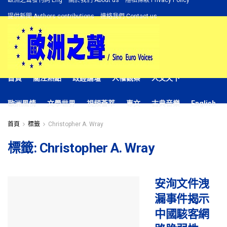
歐洲之聲發刊詞 Eng
關於我們 About us
隱私條款 Privacy Policy
提供新聞 Authors contributions
連絡我們 Contact us
首頁
關注熱點
政經論壇
人權觀察
人文天下
歐洲風情
文學世界
視頻薈萃
專文
古典音樂
English
首頁
標籤
Christopher A. Wray
標籤:
Christopher A. Wray
安洵文件洩
漏事件揭示
中國駭客網