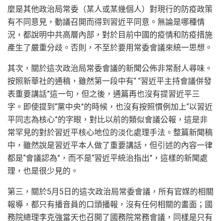
麼是其他政治局常委（某人或某幾個人）對現行的防疫政策
有不同意見，動議召開而得到習近平同意。無論是哪種情
況，都說明中共高層內部，對於目前中國的疫情和防疫措施
產生了嚴重分歧。否則，不至於要用常委會議來統一思想。
其次，關於這次政治局常委會議的新聞公佈非常耐人尋味。
按照新華社的通稿，雖然第一段中有“ “習近平主持會議併發
表重要講話”這一句，但之後，通篇再也沒有提習近平三
字。即使提到“黨中央”的時候，也沒有按照慣例加上“以習近
平同志為核心”的字眼，對比以前的類似會議公報，這是非
常罕見的對於習近平核心地位的淡化處理手法。整篇新聞稿
中，雖然說是習近平本人做了重要講話，但引述的內容一律
都是“會議認為”，而不是“習近平統治指出”，這樣的新聞處
理，也是很少見的。
第三，關於5月5日的這次政治局常委會議，所有官媒的相關
報導，都只有播音員的口頭播報，沒有任何相關的畫面；國
務院總理李克強當天也召開了國務院常務會議，同樣是只有