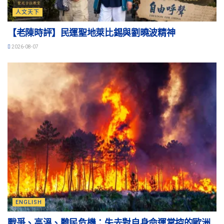
人文天下
【老陳時評】民運聖地萊比錫與劉曉波精神
2026-08-07
ENGLISH
戰爭、高溫、難民危機：失去對自身命運掌控的歐洲