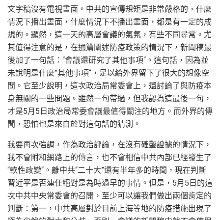
文字稿沒有電視畫面。中共的宣傳規矩是非常嚴格的，什麼
情況下播出畫面，什麼情況下不播出畫面，都是有一定的成
規的。顯然，這一天的高層會議的氣氛，有些不同尋常。尤
其值得注意的是，在通篇闡述防疫政策的情況下，新聞稿最
後加了一句話：“會議還研究了其他事項“。這句話，因為並
未說明是什麼”其他事項“，足以給外界留下了很大的想像空
間。它至少說明，這次政治局常委會上，還討論了與防疫本
身無關的一些問題。雖然一句帶過，但我認為這最後一句，
才是5月5日政治局常委會議最值得關注的地方。而外界的傳
聞，恐怕也是來自於對這句話的猜測。
我要再次強調，作為政治評論，在沒有確鑿證據的情況下，
我不會附和網路上的傳言，也不會相信中共內部已經發生了
“軟性政變“。離中共“二十大”還有半年多的時間，現在判斷
習近平是否連任絕對是為時過早的事情。但是，5月5日的這
次中共中央常委會的召開，至少可以讓我們做出兩個肯定的
判斷：第一，中共高層對於目前上海等地的防疫措施出現了