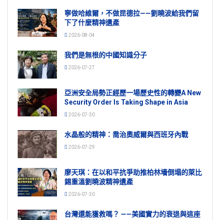
寧做哈維爾，不做昆德拉——劉曉波給我們留
下了什麼精神遺產
2026-08-04
我們是無根的中國知識分子
2026-07-27
亞洲安全局勢正經歷一場歷史性的轉變A New
Security Order Is Taking Shape in Asia
2026-07-30
水晶般的精神：喬治奧威爾與西班牙內戰
2026-07-29
廖天琪：在以和平抗爭助推柏林墻倒塌的萊比
錫重溫劉曉波精神遺產
2026-07-30
台灣還能獲救嗎？ ——美國實力的衰退與這座