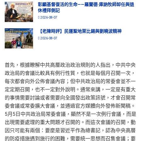
彰顯基督復活的生命——羅蘭德·庫訥牧師卸任與退
休禮拜側記
2026-08-07
【老陳時評】民運聖地萊比錫與劉曉波精神
2026-08-07
首先，根據瞭解中共高層政治政治規則的人指出，中共中央
政治局的會議比較具有例行性質，也就是每個月召開一次，
每次都會向外公佈會議內容；但中共政治局的常委會並不一
定定期召開，也不一定對外說明。通常來講，一定是有重大
的事情需要討論或者需要向全國發出政策訊號，才會召開常
委會議或常委擴大會議，並通過官方媒體向外發佈新聞稿。
5月5日中共政治局常委會議，顯然不是一次例行會議，而是
出現需要處理的重大問題才召開的。而這次會議的召開，動
因只可能有兩個：要麼是習近平作為總書記，認為中央高層
的防疫措施遇到施行的困難，需要統一思想而召集會議；要