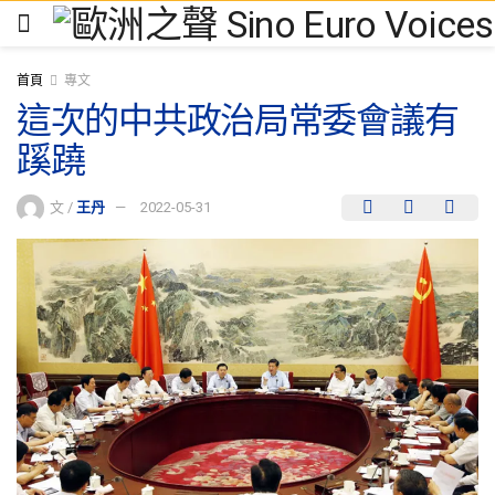
首頁
專文
這次的中共政治局常委會議有
蹊蹺
文 /
王丹
2022-05-31