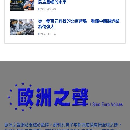
民主島嶼的未來
2026-07-29
從一隻百元有找的北京烤鴨 看懂中國製造業
為何強大
2026-08-04
歐洲之聲網站根植於歐陸，創刊於庚子年新冠疫情席捲全球之際。