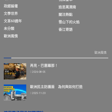
政經論壇
追思萬潤南
文學世界
關注熱點
文革60週年
雪山下的火焰
未分類
香江寄語
歐洲風情
歐洲風情
再見，巴塞羅那！
2026-08-05
歐洲民主防護盾 為何與如何打造
2025-11-20