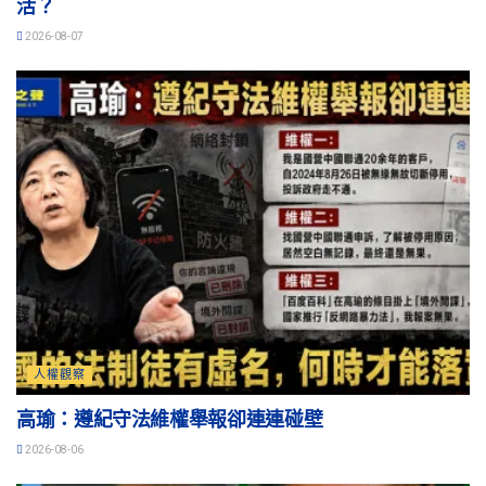
活？
2026-08-07
人權觀察
高瑜：遵紀守法維權舉報卻連連碰壁
2026-08-06