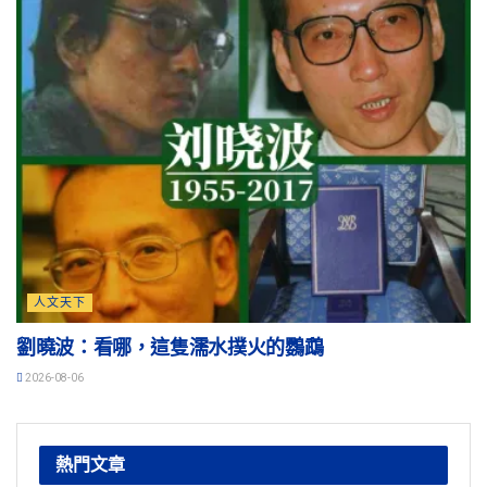
人文天下
劉曉波：看哪，這隻濡水撲火的鸚鵡
2026-08-06
熱門文章