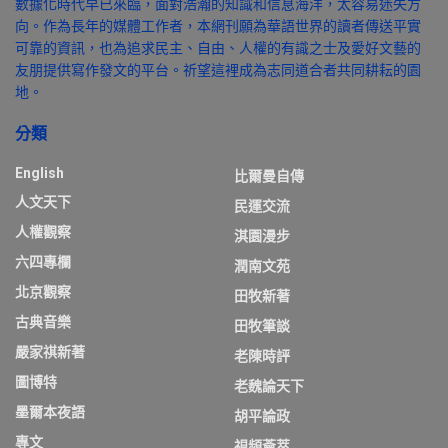
數據化時代早已來臨，面對浩瀚的知識和信息海洋，太容易迷失方
向。作為長年的媒體工作者，本網刊願為華語世界的讀者傳送平實
可靠的資訊，也為追求民主、自由、人權的有識之士及愛好文藝的
友朋提供寫作發文的平台。祈望這裡成為志同道合者共同耕耘的園
地。
分類
English
比爾曼自傳
人文天下
民運交流
人權觀察
淇園漫步
六四專欄
潤南文苑
北京觀察
田牧新著
古典音樂
田牧筆談
嚴家祺新著
老陳時評
圖博特
老魏論天下
墨爾本夜語
胡平論政
專文
視頻薈萃