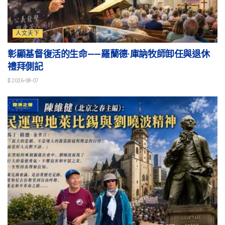
人文天下
彰顯基督復活的生命——羅蘭德·庫訥牧師卸任與退休
禮拜側記
2026-08-07