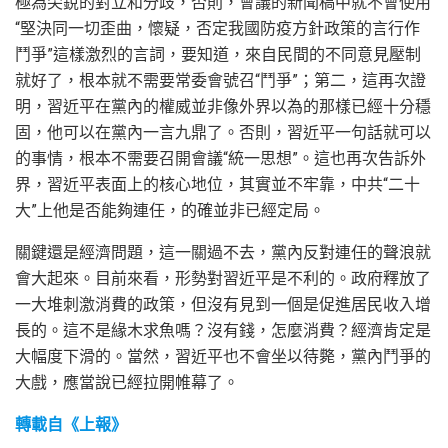
極為尖銳的對立和分歧，否則，會議的新聞稿中就不會使用
“堅決同一切歪曲，懷疑，否定我國防疫方針政策的言行作
鬥爭”這樣激烈的言詞，要知道，來自民間的不同意見壓制
就好了，根本就不需要常委會號召“鬥爭”；第二，這再次證
明，習近平在黨內的權威並非像外界以為的那樣已經十分穩
固，他可以在黨內一言九鼎了。否則，習近平一句話就可以
的事情，根本不需要召開會議“統一思想”。這也再次告訴外
界，習近平表面上的核心地位，其實並不牢靠，中共“二十
大”上他是否能夠連任，的確並非已經定局。
關鍵還是經濟問題，這一關過不去，黨內反對連任的聲浪就
會大起來。目前來看，形勢對習近平是不利的。政府釋放了
一大堆刺激消費的政策，但沒有見到一個是促進居民收入增
長的。這不是緣木求魚嗎？沒有錢，怎麼消費？經濟肯定是
大幅度下滑的。當然，習近平也不會坐以待斃，黨內鬥爭的
大戲，應當說已經拉開帷幕了。
轉載自《上報》