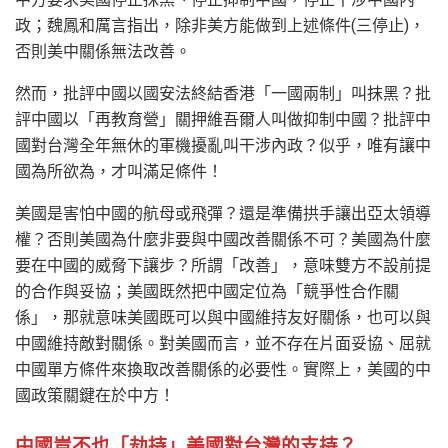
政；魏鳳和厲言指出，除非美方能做到上述條件(三停止)，
否則美中關係無法改善。
然而，批評中國以國安法終結香港「一國兩制」叫抹黑？批
評中國以「再教育營」關押維吾爾人叫做抑制中國？批評中
國對台灣全年無休的軍機擾亂叫干涉內政？似乎，唯有讓中
國為所欲為，才叫滿足條件！
美國是害怕中國的航母或飛彈？還是準備拱手讓出亞太領導
權？否則美國為什麼非要與中國改善關係不可？美國為什麼
要在中國的威脅下讓步？所謂「改善」，意味雙方不設前提
的合作與妥協；美國既然把中國定位為「競爭性合作關
係」，那就意味美國既可以與中國維持友好關係，也可以與
中國維持敵對關係。對美國而言，並不存在片面妥協、屈就
中國單方條件來換取改善關係的必要性。實際上，美國的中
國政策關鍵在於中方！
中國豈不也「劫持」美國對台灣的支持？