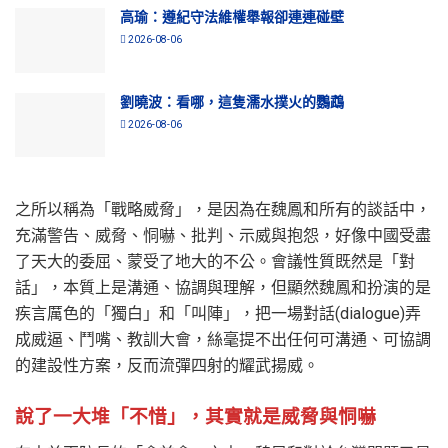
高瑜：遵紀守法維權舉報卻連連碰壁
2026-08-06
劉曉波：看哪，這隻濡水撲火的鸚鵡
2026-08-06
之所以稱為「戰略威脅」，是因為在魏鳳和所有的談話中，
充滿警告、威脅、恫嚇、批判、示威與抱怨，好像中國受盡
了天大的委屈、蒙受了地大的不公。會議性質既然是「對
話」，本質上是溝通、協調與理解，但顯然魏鳳和扮演的是
疾言厲色的「獨白」和「叫陣」，把一場對話(dialogue)弄
成威逼、鬥嘴、教訓大會，絲毫提不出任何可溝通、可協調
的建設性方案，反而流彈四射的耀武揚威。
說了一大堆「不惜」，其實就是威脅與恫嚇