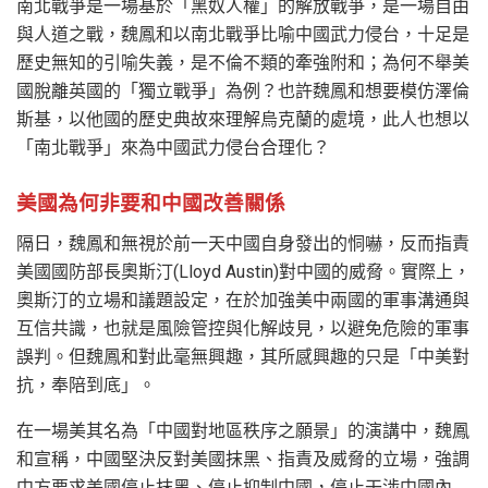
南北戰爭是一場基於「黑奴人權」的解放戰爭，是一場自由
與人道之戰，魏鳳和以南北戰爭比喻中國武力侵台，十足是
歷史無知的引喻失義，是不倫不類的牽強附和；為何不舉美
國脫離英國的「獨立戰爭」為例？也許魏鳳和想要模仿澤倫
斯基，以他國的歷史典故來理解烏克蘭的處境，此人也想以
「南北戰爭」來為中國武力侵台合理化？
美國為何非要和中國改善關係
隔日，魏鳳和無視於前一天中國自身發出的恫嚇，反而指責
美國國防部長奧斯汀(Lloyd Austin)對中國的威脅。實際上，
奧斯汀的立場和議題設定，在於加強美中兩國的軍事溝通與
互信共識，也就是風險管控與化解歧見，以避免危險的軍事
誤判。但魏鳳和對此毫無興趣，其所感興趣的只是「中美對
抗，奉陪到底」。
在一場美其名為「中國對地區秩序之願景」的演講中，魏鳳
和宣稱，中國堅決反對美國抹黑、指責及威脅的立場，強調
中方要求美國停止抹黑、停止抑制中國，停止干涉中國內