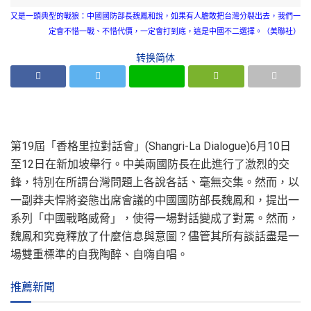
又是一頭典型的戰狼：中國國防部長魏鳳和說，如果有人膽敢把台灣分裂出去，我們一
定會不惜一戰、不惜代價，一定會打到底，這是中國不二選擇。（美聯社）
转换简体
第19屆「香格里拉對話會」(Shangri-La Dialogue)6月10日
至12日在新加坡舉行。中美兩國防長在此進行了激烈的交
鋒，特別在所謂台灣問題上各說各話、毫無交集。然而，以
一副莽夫悍將姿態出席會議的中國國防部長魏鳳和，提出一
系列「中國戰略威脅」，使得一場對話變成了對罵。然而，
魏鳳和究竟釋放了什麼信息與意圖？儘管其所有談話盡是一
場雙重標準的自我陶醉、自嗨自唱。
推薦新聞