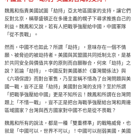
魏鳳和指責美國試圖「劫持」亞太地區國家的支持，讓它們
反對北京，稱華盛頓正在多邊主義的幌子下尋求推進自己的
利益。魏鳳和又說，若有人把戰爭強壓給中國，中國軍隊
「從不畏戰」。
然而，中國不也如此？所謂「劫持」，意味存在一個不情
願、被脅迫的被劫持者。美國與其盟國共同抵制北京，是基
於共同安全與價值共享的原則而自願聯合，何來「劫持」之
說？若論「劫持」，中國反對美國基於《臺灣關係法》與
《六項保證》而對台軍售，乃至宣稱不惜為了台灣問題與美
國一戰，豈不正是「劫持」美國對台灣的支持？至於所謂
「把戰爭強壓給中國」更是不知所云！魏鳳和所謂在台灣問
題上「不惜一戰」，豈不正是把台海戰爭強壓給台灣和周邊
區域國家？台灣與西方國家對中國不也是從不畏戰？
魏鳳和所有的說法，都是一種「雙重標準」的戰略威脅，也
就是「中國可以，世界不可以」！中國可以削弱美國，美國