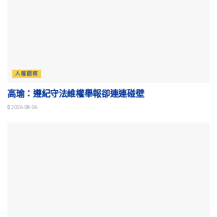
人權觀察
高瑜：遵紀守法維權舉報卻連連碰壁
2026-08-06