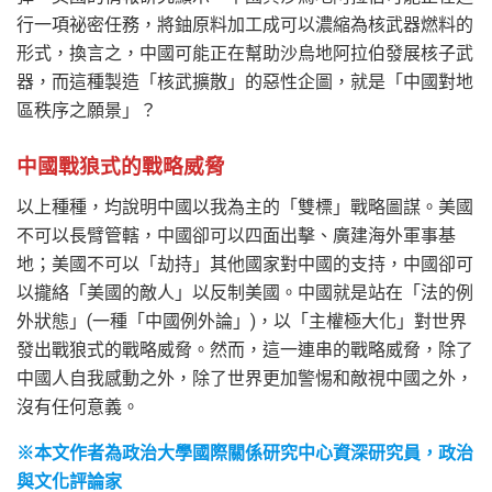
行一項祕密任務，將鈾原料加工成可以濃縮為核武器燃料的
形式，換言之，中國可能正在幫助沙烏地阿拉伯發展核子武
器，而這種製造「核武擴散」的惡性企圖，就是「中國對地
區秩序之願景」？
中國戰狼式的戰略威脅
以上種種，均說明中國以我為主的「雙標」戰略圖謀。美國
不可以長臂管轄，中國卻可以四面出擊、廣建海外軍事基
地；美國不可以「劫持」其他國家對中國的支持，中國卻可
以攏絡「美國的敵人」以反制美國。中國就是站在「法的例
外狀態」(一種「中國例外論」)，以「主權極大化」對世界
發出戰狼式的戰略威脅。然而，這一連串的戰略威脅，除了
中國人自我感動之外，除了世界更加警惕和敵視中國之外，
沒有任何意義。
※本文作者為政治大學國際關係研究中心資深研究員，政治
與文化評論家