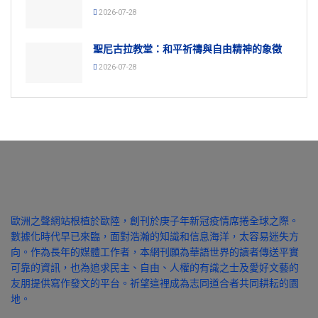
2026-07-28
聖尼古拉教堂：和平祈禱與自由精神的象徵
2026-07-28
歐洲之聲網站根植於歐陸，創刊於庚子年新冠疫情席捲全球之際。
數據化時代早已來臨，面對浩瀚的知識和信息海洋，太容易迷失方
向。作為長年的媒體工作者，本網刊願為華語世界的讀者傳送平實
可靠的資訊，也為追求民主、自由、人權的有識之士及愛好文藝的
友朋提供寫作發文的平台。祈望這裡成為志同道合者共同耕耘的園
地。