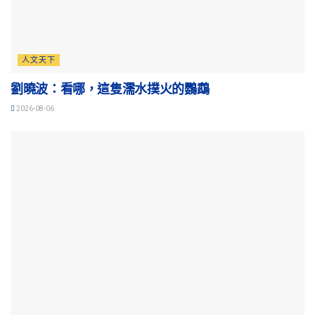
人文天下
劉曉波：看哪，這隻濡水撲火的鸚鵡
2026-08-06