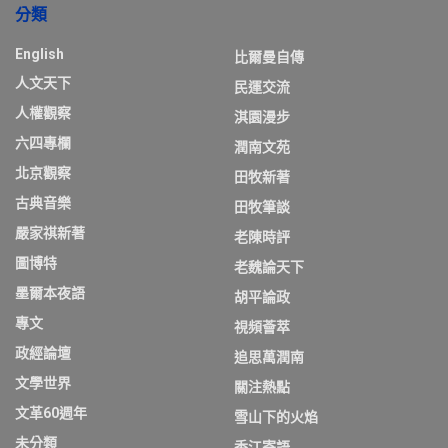
分類
English
比爾曼自傳
人文天下
民運交流
人權觀察
淇園漫步
六四專欄
潤南文苑
北京觀察
田牧新著
古典音樂
田牧筆談
嚴家祺新著
老陳時評
圖博特
老魏論天下
墨爾本夜語
胡平論政
專文
視頻薈萃
政經論壇
追思萬潤南
文學世界
關注熱點
文革60週年
雪山下的火焰
未分類
香江寄語