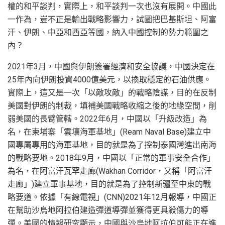
權的和平談判，實際上，和平談判一次也沒有展開。中國此
一作為，豈不正是輸出戰略影響力，試圖把巴基斯坦、阿富
汗、伊朗、中亞和西亞等國，納入中國控制的勢力範圍之
內？
2021年3月，中國與伊朗簽署經濟和安全協議，中國決定在
25年內向伊朗投資4000億美元，以換取穩定的石油供應。
實際上，這又是一次「以敵攻敵」的戰略陰謀，目的在反制
美國對伊朗的制裁，填補美國戰略收縮之後的地緣空間，削
弱美國的長臂管轄。2022年6月，中國以「升級改造」為
名，在柬埔寨「雲壤海軍基地」(Ream Naval Base)建立中
國專屬專用的海軍基地，目的就是為了控制泰國灣進出南海
的戰略要地。2018年9月，中國以「正常的軍事安全合作」
為名，在阿富汗瓦罕走廊(Wakhan Corridor，又稱「阿富汗
走廊」)建立軍事基地，目的就是為了控制新疆至中東的戰
略要道。依據「有線電視」(CNN)2021年12月報導，中國正
在幫助沙烏地阿拉伯建造彈道導彈並獲得更具殺傷力的導
彈。美國的情報研究顯示，中國與沙烏地阿拉伯可能正在進