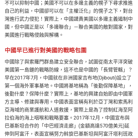
不可以抑制中國；美國不可以在多邊主義的幌子下尋求推進
自己的利益，中國卻可以在「主權泛化」的愰子之下，對台
灣進行武力侵犯！實際上，中國譴責美國以多邊主義遏制中
國，但中國正是以「多邊聯合」－聯合美國的敵對國家，對
美國進行戰略侵蝕與解構。
中國早已進行對美國的戰略包圍
中國除了與索羅門群島建立安全聯合，試圖從南太平洋突破
美國第一島鏈的戰略防線，這不也是中國的「長臂管轄」？
早在2017年7月，中國就在非洲國家吉布地(Djibouti)設立了
第一個海外軍事基地。中國將基地稱為「後勤保障基地」，
後勤什麼？保障什麼？實際上，基地的興建自始即由中國軍
方主導、修建與專用。中國表面宣稱有利於亞丁灣和索馬利
亞海域的商業護航和人道救援，實際上是為了控制紅海至阿
拉伯海的海上咽喉和戰略要塞。2017年12月，中國宣布與
巴基斯坦合作的「中巴經濟走廊」(金額高達570億美元)延
伸到阿富汗，表面宣稱努力斡旋巴基斯坦與阿富汗塔利班政