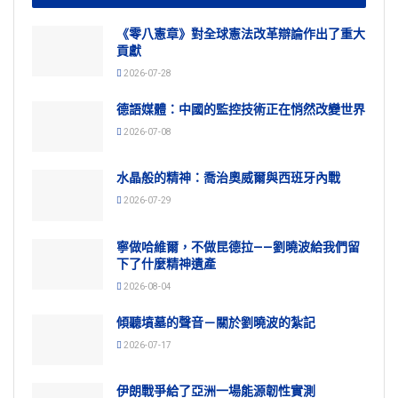
《零八憲章》對全球憲法改革辯論作出了重大
貢獻
2026-07-28
德語媒體：中國的監控技術正在悄然改變世界
2026-07-08
水晶般的精神：喬治奧威爾與西班牙內戰
2026-07-29
寧做哈維爾，不做昆德拉——劉曉波給我們留
下了什麼精神遺產
2026-08-04
傾聽墳墓的聲音－關於劉曉波的紮記
2026-07-17
伊朗戰爭給了亞洲一場能源韌性實測