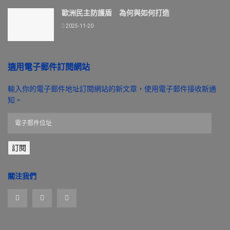
歐洲民主防護盾 為何與如何打造
2025-11-20
適用電子郵件訂閱網站
輸入你的電子郵件地址訂閱網站的新文章，使用電子郵件接收新通
知。
電
子
郵
訂閱
件
位
址
關注我們