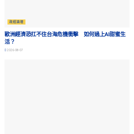
政經論壇
歐洲經濟恐扛不住台海危機衝擊 如何過上AI甜蜜生
活？
2026-08-07