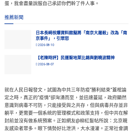
蛋，我會盡量說服自己承認你們幹了件人事。
推薦新聞
日本長崎核爆資料館擬將「南京大屠殺」改為「南
京事件」，引眾怒
2026-08-10
【老陳時評】民運聖地萊比錫與劉曉波精神
2026-08-07
就在人民日報發文，試圖為中共三年防疫“勝利結束”蓋棺論
定之時，真正的“疫情”卻洶湧而至，並迅速蔓延，政府顯然
意識到病毒不可防，只能接受與之共存，但與病毒共存並非
躺平，更需要一個系統的管理模式和政策支持，但中共在解
封前並沒有做系統預案。正如網友@柳紅髮帖所說：北京親
友感染者眾多。眼下情勢好比泄洪，大水漫灌。正常社會調