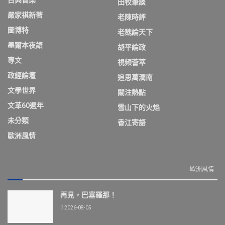
古典音樂
田牧筆談
嚴家祺新著
老陳時評
圖博特
老魏論天下
墨爾本夜語
胡平論政
專文
視頻薈萃
政經論壇
追思萬潤南
文學世界
關注熱點
文革60週年
雪山下的火焰
未分類
香江寄語
歐洲風情
歐洲風情
再見，巴塞羅那！
2026-08-05