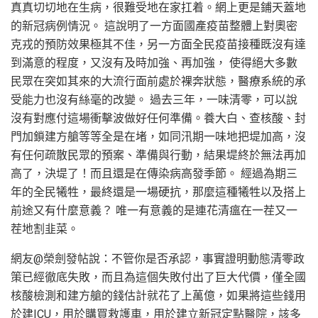
真真切切地在生病，很難受地在家扛着。網上更是鋪天蓋地
的新冠病例情況。 這說明了一方面國產疫苗整體上對奧密
克戎的預防效果極其不佳，另一方面全民疫苗接種既沒有達
到滿意的程度，又沒有及時加強、再加強， 使得絕大多數
民眾在突如其來的大流行面前處於裸奔狀態，醫療系統的承
受能力也沒有絲毫的改變。 過去三年，一味清零，可以說
沒有對應付這場衝擊波做好任何準備。養大白、查核酸、封
門加鎖建方艙等等全是在堵，如同汛期一味地把堤加高，沒
有任何疏散民眾的預案、準備與行動，結果堤終於無法再加
高了，決堤了！而且還是在傳染病高發季節。 經過為期三
年的全民犧牲，最終還是一場硬抗，那麼這種犧牲以及搭上
前途又有什麼意義？ 唯一有意義的是連花清瘟在一茬又一
茬地割韭菜。
網友@榮劍發帖說：不管你是否承認，事實證明動態清零政
策已經徹底失敗，而且為這個失敗付出了巨大代價，僅全國
核酸檢測和建方艙的錢估計就花了上萬億，如果將這些錢用
於建ICU，用於購買救護車，用於建立新冠定點醫院，該多