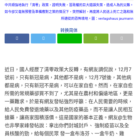
中共頑強地執行「清零」政策，證明失敗，習政權的巨大錯誤失策，造成人為的災難。
如今卻又毫無預警及準備應對之策的情況下，突然解封，再度將人民送上死亡之路和無
所適從的恐怖境地。圖：verlagshaus jaumann
转换简体
近日，國人經歷了清零政策大反轉，有網友調侃說，12月7
號前，只有新冠是病，其他都不是病，12月7號後，其他病
都是病，只有新冠不是病，可以在家自愈。然而，在家自愈
所需的常規藥卻買不到了，尤其是在農村和偏遠地區，更是
一藥難求。於是有網友發帖強烈呼籲：在人民需要的時候，
給人民免費發退燒藥以及其他防疫藥品，而不是讓人民相互
搶藥，讓商家囤積漲價。這是國家的基本正義。網友@生物
也非學家峰發帖說：拿出你們封城封戶、 強制疫苗以及全
員核酸的勁，給每個民眾 發一盒布洛芬、一盒牛奶、雞