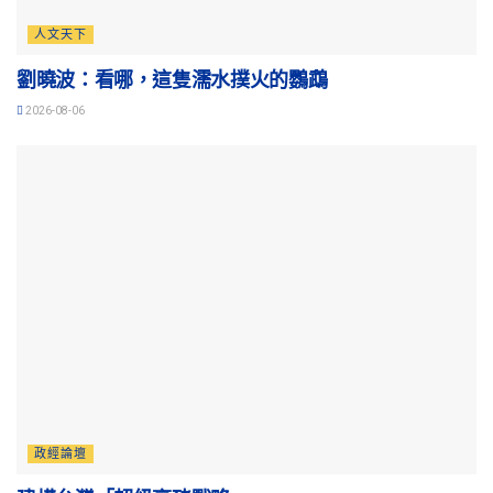
人文天下
劉曉波：看哪，這隻濡水撲火的鸚鵡
2026-08-06
政經論壇