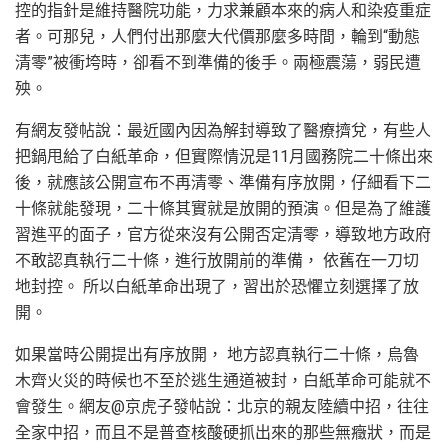
控的指針是維持醫院功能，力求兼顧本來的病人和染疫重症
者。可那兒，人們付出那麼大代價那麼多時間，輪到“動態
清零”被衝垮時，卻看不到準備的後手。兩極震蕩，弱民遭
殃。
有網友發帖說：最近國內因為解封導致了醫療擠兌，有些人
把鍋甩給了白紙革命，但實際情況是11月國務院二十條出來
後，就應該公開宣布不再清零、準備有序放開，仔細看下二
十條就能發現，二十條其實就是放開的預演。但是為了維護
習進平的面子，官方從來沒有公開否定清零，導致地方政府
不敢認真執行二十條，進行放開前的準備， 依舊在一刀切
地封控。 所以白紙革命出現了，習出於恐懼立刻選擇了放
開。
如果當時公開提出有序放開， 地方認真執行二十條，烏魯
木齊火災的時候也不至於逃生通道被封，白紙革命可能就不
會發生。網友@京虎子發帖說：北京的親友陸續中招，往往
全家中招，而且不是普查核酸硬抓出來的那些無癥狀，而是