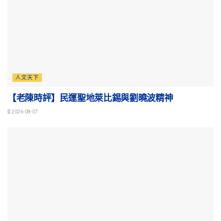
人文天下
【老陳時評】民運聖地萊比錫與劉曉波精神
2026-08-07