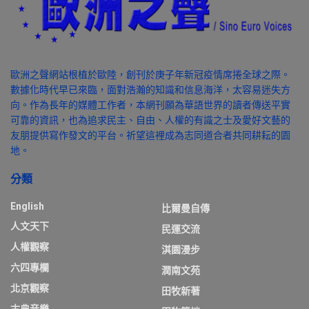
歐洲之聲網站根植於歐陸，創刊於庚子年新冠疫情席捲全球之際。
數據化時代早已來臨，面對浩瀚的知識和信息海洋，太容易迷失方
向。作為長年的媒體工作者，本網刊願為華語世界的讀者傳送平實
可靠的資訊，也為追求民主、自由、人權的有識之士及愛好文藝的
友朋提供寫作發文的平台。祈望這裡成為志同道合者共同耕耘的園
地。
分類
English
比爾曼自傳
人文天下
民運交流
人權觀察
淇園漫步
六四專欄
潤南文苑
北京觀察
田牧新著