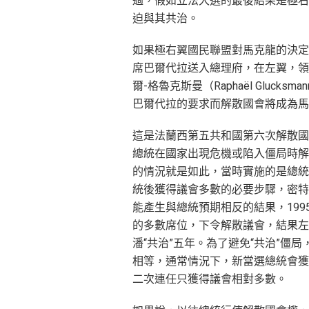
過，假如立法大選的最後結果是極右
迫與其共治。
如果極右翼國民聯盟對馬克龍的決定
席巴爾代拉送入總理府，在左翼，領
爾-格魯克斯曼（Raphaël Gluck
巴爾代拉的要求而解散國會將成為馬
這是法蘭西第五共和國第六次解散國
總統在國家出現危機或陷入僵局時解散法國國
的情況就是如此，當時實施的是總統
統後獲得議會多數的必要步驟，密特朗
能產生與總統預期相反的結果，199
的多數席位，下令解散議會，結果左
潘“共治”五年。為了避免“共治”僵
相等，通常情況下，新當選總統會獲
二次連任只獲得議會相對多數。