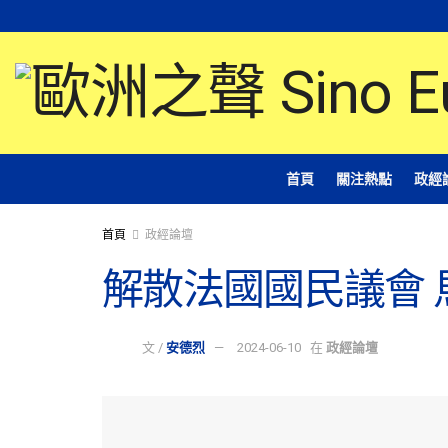
首頁
關注熱點
政經
首頁
政經論壇
解散法國國民議會 
文 /
安德烈
2024-06-10
在
政經論壇