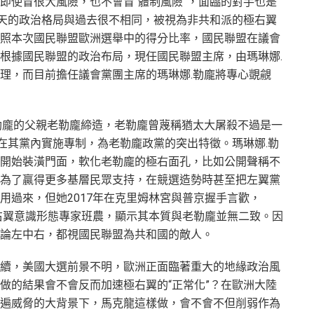
即使冒很大風險，也不會冒“體制風險”，面臨的對手也是
今天的政治格局與過去很不相同，被視為非共和派的極右翼
照本次國民聯盟歐洲選舉中的得分比率，國民聯盟在議會
根據國民聯盟的政治布局，現任國民聯盟主席，由瑪琳娜.
理，而目前擔任議會黨團主席的瑪琳娜.勒龐將專心覬覦
勒龐的父親老勒龐締造，老勒龐曾蔑稱猶太大屠殺不過是一
，在其黨內實施專制，為老勒龐政黨的突出特徵。瑪琳娜.勒
開始裝潢門面，軟化老勒龐的極右面孔，比如公開聲稱不
為了贏得更多基層民眾支持，在競選造勢時甚至把左翼黨
用過來，但她2017年在克里姆林宮與普京握手言歡，
極右翼意識形態專家班農，顯示其本質與老勒龐並無二致。因
論左中右，都視國民聯盟為共和國的敵人。
續，美國大選前景不明，歐洲正面臨著重大的地緣政治風
做的結果會不會反而加速極右翼的“正常化”？在歐洲大陸
遍威脅的大背景下，馬克龍這樣做，會不會不但削弱作為