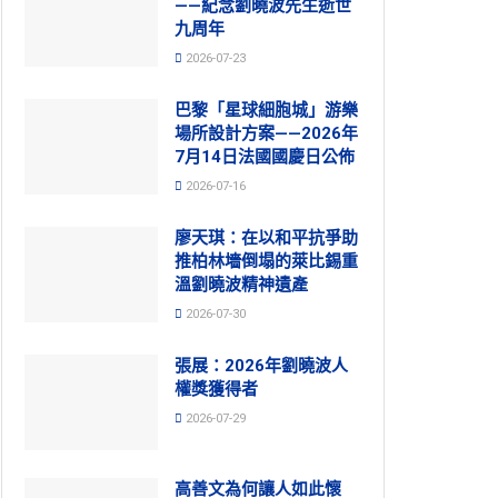
——紀念劉曉波先生逝世
九周年
2026-07-23
巴黎「星球細胞城」游樂
場所設計方案——2026年
7月14日法國國慶日公佈
2026-07-16
廖天琪：在以和平抗爭助
推柏林墻倒塌的萊比錫重
溫劉曉波精神遺產
2026-07-30
張展：2026年劉曉波人
權獎獲得者
2026-07-29
高善文為何讓人如此懷