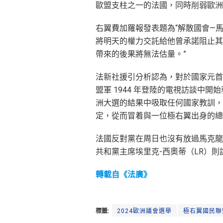
歐盟支柱之一的法國，同時削弱歐洲
右翼費加羅報發表題為“解散國會—
將明天的權力交託給他曾承諾阻止其
帶來的後果將無法估量。”
法新社援引分析認為，對於國家元首
盟軍 1944 年登陸的電視訪談中
洲大選的結果中吸取任何國家教訓，
定，從而冒着與一位極右翼出身的總
法國反對黨在周日也沒有放過馬克龍：
共和黨主席埃里克-西奧蒂（LR）則
轉載自《法廣》
標籤:
2024歐洲議會選舉
極右翼國民聯