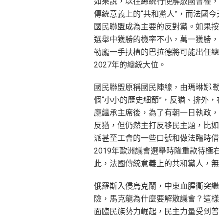
如果說，以往總統行使解散國會權，
傳統意義上的“共和黨人”，而法國
國民聯盟成為主要的反對黨。如果按
選舉中獲勝的機率不小，萬一獲勝，
勒龐一手扶植的巴拉德將可能出任總
2027年的總統大位。
國民聯盟原稱國民陣線，由瑪琳娜.
個“小小的歷史細節”，反猶、排外
龐繼承主席後，為了有朝一日執政，
反猶，但仍然主打反移民主題，比如
派甚至工會的一些口號和做法臨時借
2019年歐洲議會選舉時隆重款待
此，法國傳統意義上的共和黨人，無
俄羅斯入侵烏克蘭，中東血腥衝突繼
險，馬克龍為什麼要解散議會？這樣
面臨民族勢力崛起，民主力量受到普