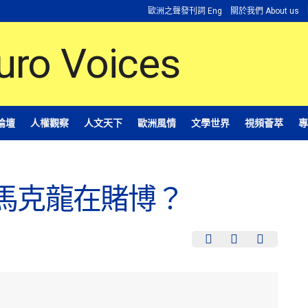
歐洲之聲發刊詞 Eng
關於我們 About us
論壇
人權觀察
人文天下
歐洲風情
文學世界
視頻薈萃
專
馬克龍在賭博？