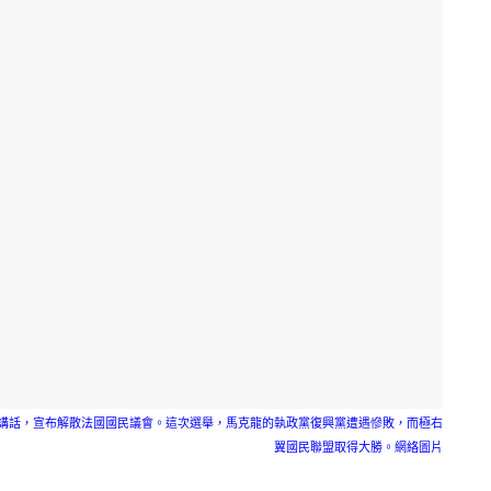
電視講話，宣布解散法國國民議會。這次選舉，馬克龍的執政黨復興黨遭遇慘敗，而極右
翼國民聯盟取得大勝。網絡圖片