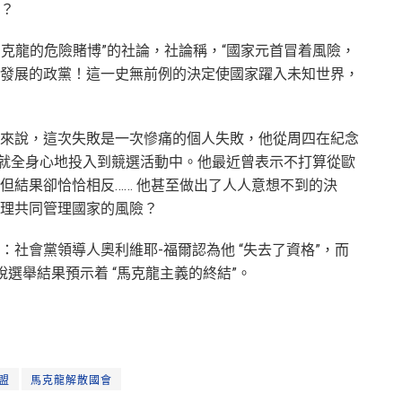
？
馬克龍的危險賭博”的社論，社論稱，“國家元首冒着風險，
發展的政黨！這一史無前例的決定使國家躍入未知世界，
來說，這次失敗是一次慘痛的個人失敗，他從周四在紀念
開始就全身心地投入到競選活動中。他最近曾表示不打算從歐
但結果卻恰恰相反…… 他甚至做出了人人意想不到的決
理共同管理國家的風險？
社會黨領導人奧利維耶-福爾認為他 “失去了資格”，而
說選舉結果預示着 “馬克龍主義的終結”。
盟
馬克龍解散國會