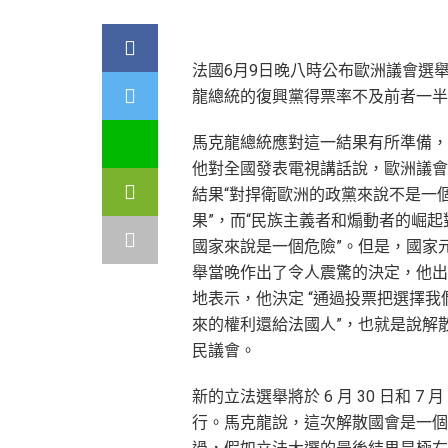
法國6月9日晚八時公布歐洲議會選
龍總統的復興黨得票率不及前者一半
馬克龍總統應對這一結果有所準備，
他對全國發表電視講話說，歐洲議會
結果“對捍衛歐洲的政黨來說不是一
果”，而“民族主義者和煽動者的崛起
國家來說是一個危險”。但是，國家
舉當晚作出了令人震驚的決定，他出
地表示，他決定 “通過投票把選擇我
來的權利還給法國人”，也就是說解
民議會。
新的立法選舉將於 6 月 30 日和 7 月
行。馬克龍說，這次解散國會是一個 