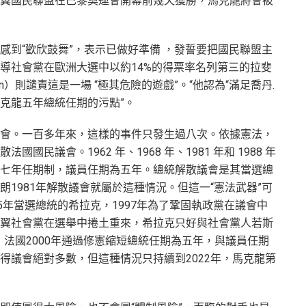
翼國民聯盟在巴黎奧運會開幕前幾天獲勝，馬克龍將會被
感到“歡欣鼓舞”，表示已做好準備 ，發誓要把國民聯盟主
導社會黨在歐洲大選中以約14%的得票率名列第三的拉斐
smann）則譴責這是一場 “極其危險的遊戲”。“他認為“滿足喬丹.
克龍五年總統任期的污點”。
會。一百多年來，這樣的事件只發生過八次。依據憲法，
民議會。1962 年、1968 年、1981 年和 1988 年
七年任期制，議員任期為五年。總統解散議會是其當選總
1981年解散議會就屬於這種情況。但這一“憲法武器”可
5年當選總統的希拉克，1997年為了鞏固執政黨在議會中
翼社會黨在選舉中捲土重來，希拉克只好與社會黨人若斯
局，法國2000年通過修憲縮短總統任期為五年，與議員任期
得議會絕對多數，但這種情況只持續到2022年，馬克龍第