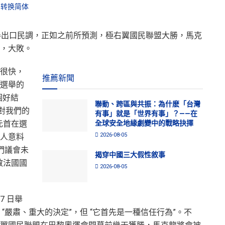
转换简体
舉出口民調，正如之前所預測，極右翼國民聯盟大勝，馬克
，大敗。
很快，
推薦新聞
選舉的
個好結
聯動、跨區與共振：為什麽「台灣
對我們的
有事」就是「世界有事」？——在
元首在選
全球安全地緣劇變中的戰略抉擇
2026-08-05
人意料
們議會未
揭穿中國三大假性敘事
散法國國
2026-08-05
 7 日舉
“嚴肅、重大的決定”，但 “它首先是一種信任行為”。不