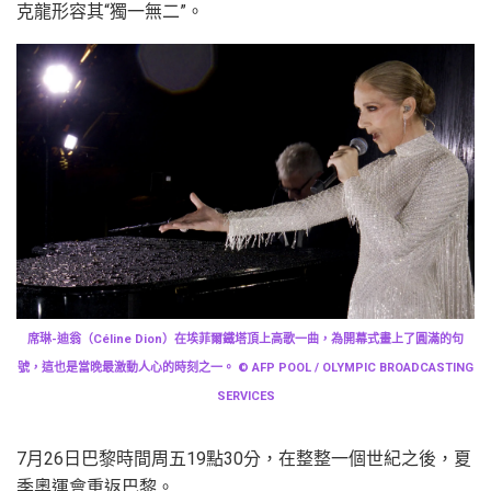
克龍形容其“獨一無二”。
席琳-迪翁（Céline Dion）在埃菲爾鐵塔頂上高歌一曲，為開幕式畫上了圓滿的句
號，這也是當晚最激動人心的時刻之一。 © AFP POOL / OLYMPIC BROADCASTING
SERVICES
7月26日巴黎時間周五19點30分，在整整一個世紀之後，夏
季奧運會重返巴黎。