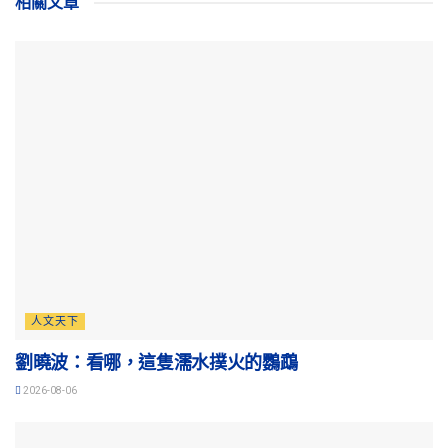
相關
文章
人文天下
劉曉波：看哪，這隻濡水撲火的鸚鵡
2026-08-06