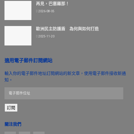
再見，巴塞羅那！
2026-08-05
歐洲民主防護盾 為何與如何打造
2025-11-20
適用電子郵件訂閱網站
輸入你的電子郵件地址訂閱網站的新文章，使用電子郵件接收新通
知。
電
子
郵
訂閱
件
位
址
關注我們