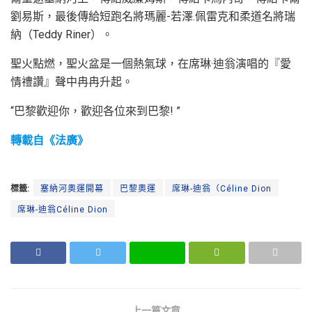
劉易斯，最後傳給短跑名將瑪麗-若澤.佩雷克和柔道名將瑞
納（Teddy Riner）。
聖火點燃，聖火盆是一個熱氣球，在席琳·迪翁演唱的『愛
情禮讚』聲中冉冉升起。
“巴黎歡迎你，歡迎各位來到巴黎! ”
轉載自《法廣》
標籤:
塞納河奧運開幕
巴黎奧運
席琳-迪翁（Céline Dion
席琳-迪翁Céline Dion
上一篇文章