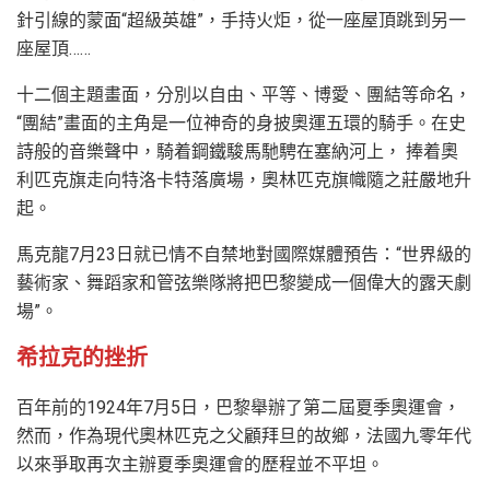
針引線的蒙面“超級英雄”，手持火炬，從一座屋頂跳到另一
座屋頂……
十二個主題畫面，分別以自由、平等、博愛、團結等命名，
“團結”畫面的主角是一位神奇的身披奧運五環的騎手。在史
詩般的音樂聲中，騎着鋼鐵駿馬馳騁在塞納河上， 捧着奧
利匹克旗走向特洛卡特落廣場，奧林匹克旗幟隨之莊嚴地升
起。
馬克龍7月23日就已情不自禁地對國際媒體預告：“世界級的
藝術家、舞蹈家和管弦樂隊將把巴黎變成一個偉大的露天劇
場”。
希拉克的挫折
百年前的1924年7月5日，巴黎舉辦了第二屆夏季奧運會，
然而，作為現代奧林匹克之父顧拜旦的故鄉，法國九零年代
以來爭取再次主辦夏季奧運會的歷程並不平坦。