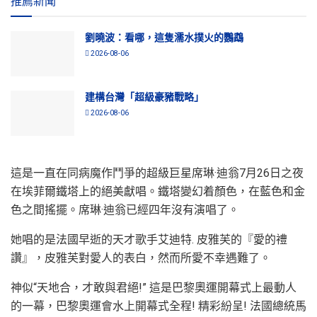
推薦新聞
劉曉波：看哪，這隻濡水撲火的鸚鵡
2026-08-06
建構台灣「超級豪豬戰略」
2026-08-06
這是一直在同病魔作鬥爭的超級巨星席琳·迪翁7月26日之夜
在埃菲爾鐵塔上的絕美獻唱。鐵塔變幻着顏色，在藍色和金
色之間搖擺。席琳·迪翁已經四年沒有演唱了。
她唱的是法國早逝的天才歌手艾迪特. 皮雅芙的『愛的禮
讚』，皮雅芙對愛人的表白，然而所愛不幸遇難了。
神似“天地合，才敢與君絕!” 這是巴黎奧運開幕式上最動人
的一幕，巴黎奧運會水上開幕式全程! 精彩紛呈! 法國總統馬