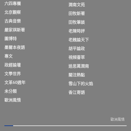
六四專欄
潤南文苑
北京觀察
田牧新著
古典音樂
田牧筆談
嚴家祺新著
老陳時評
圖博特
老魏論天下
墨爾本夜語
胡平論政
專文
視頻薈萃
政經論壇
追思萬潤南
文學世界
關注熱點
文革60週年
雪山下的火焰
未分類
香江寄語
歐洲風情
歐洲風情