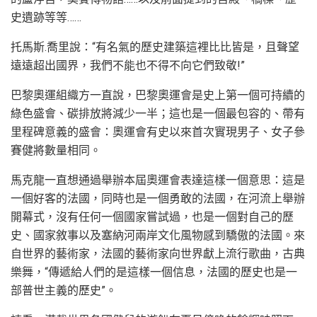
史遺跡等等……
托馬斯.喬里說：“有名氣的歷史建築這裡比比皆是，且聲望
遠遠超出國界，我們不能也不得不向它們致敬!”
巴黎奧運組織方一直說，巴黎奧運會是史上第一個可持續的
綠色盛會、碳排放將減少一半；這也是一個最包容的、帶有
里程碑意義的盛會：奧運會有史以來首次實現男子、女子參
賽健將數量相同。
馬克龍一直想通過舉辦本屆奧運會表達這樣一個意思：這是
一個好客的法國，同時也是一個勇敢的法國，在河流上舉辦
開幕式，沒有任何一個國家嘗試過，也是一個對自己的歷
史、國家敘事以及塞納河兩岸文化風物感到驕傲的法國。來
自世界的藝術家，法國的藝術家向世界獻上流行歌曲，古典
樂舞，“傳遞給人們的是這樣一個信息，法國的歷史也是一
部普世主義的歷史”。