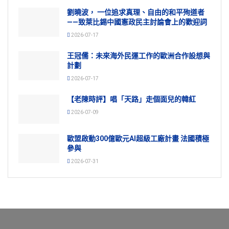
劉曉波， 一位追求真理、自由的和平殉道者
——致萊比錫中國憲政民主討論會上的歡迎詞
2026-07-17
王冠儒：未來海外民運工作的歐洲合作設想與
計劃
2026-07-17
【老陳時評】唱「天路」走個面兒的韓紅
2026-07-09
歐盟啟動300億歐元AI超級工廠計畫 法國積極
參與
2026-07-31