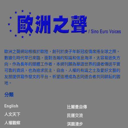
歐洲之聲網站根植於歐陸，創刊於庚子年新冠疫情席捲全球之際。
數據化時代早已來臨，面對浩瀚的知識和信息海洋，太容易迷失方
向。作為長年的媒體工作者，本網刊願為華語世界的讀者傳送平實
可靠的資訊，也為追求民主、自由、人權的有識之士及愛好文藝的
友朋提供寫作發文的平台。祈望這裡成為志同道合者共同耕耘的園
地。
分類
English
比爾曼自傳
人文天下
民運交流
人權觀察
淇園漫步