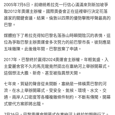
2005年7月6日，前總統希拉克一行信心滿滿來到新加坡爭
取2012年奧運主辦權，國際奧委會正在這裡舉行決定花落
誰家的關鍵會議，結果，倫敦以四票的優勢擊敗呼聲最高的
巴黎。
媒體拍下了希拉克得知巴黎名落孫山時瞬間陰沉的表情，這
位為爭取巴黎主辦奧運會多次努力的前巴黎市長，彼刻應是
五味雜陳。此後幾年間，巴黎放棄了申請。
2017年，巴黎終於贏得2024奧運會主辦權，年輕氣盛、入
主愛麗舍宮不久的馬克龍竟然提出在塞納河上舉辦開幕式。
這個想法大膽、新奇、甚至被指異想天開。
七年來，質疑的聲音從未間斷，塞納是一條橫貫巴黎的河
流，在水上舉辦開幕式，受安全、氣候、環境、水文、交
通，兩岸人口密度等各種複雜條件制約。不斷有傳聞，開幕
式替代方案即將出籠。
7月26日，巴黎奧運會開幕式在塞納河上終於如期舉行了。