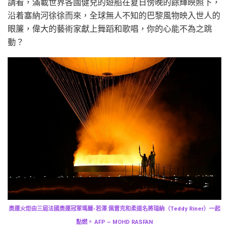
請看，滿載世界各國健兒的遊船在夏日傍晚的餘輝映照下，
沿着塞納河徐徐而來，全球無人不知的巴黎風物映入世人的
眼簾，偉大的藝術家獻上舞蹈和歌唱，你的心能不為之跳
動？
奧運火炬由三屆法國奧運冠軍瑪麗-若澤.佩雷克和柔道名將瑞納（Teddy Riner）一起
點燃。 AFP – MOHD RASFAN