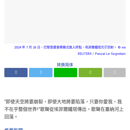
2024 年 7 月 26 日，巴黎奧運會開幕式進入終點，埃菲爾鐵塔光芒四射。 © via
REUTERS / Pascal Le Segretain
转换简体
“即使天空將要崩裂，即使大地將要陷落，只要你愛我，我
不在乎整個世界!”歌聲從埃菲爾鐵塔傳出，歌聲在塞納河上
回蕩。