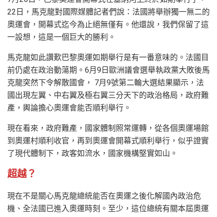
22日，馬克龍對國際媒體記者們說：法國將舉辦獨一無二的
奧運會，開幕式迄今為止絕無僅有。他還說，我們保留了這
一設想，這是一個巨大的勝利。
馬克龍如此讚歎巴黎奧運如期舉行是有一番意味的。法國目
前仍處在政治動蕩期。6月9日歐洲議會選舉執政黨大敗後馬
克龍突然下令解散國會， 7月9號第二輪大選結果顯示，法
國出現左翼、中右翼及極右翼三分天下的政治格局，政府難
產，輿論擔心奧運會能否順利舉行。
現在看來，政府難產，國家體制照常運轉，從各個奧運場館
到奧運村順利收官，再到奧運會開幕式順利舉行，似乎證實
了現代體制下，政客如流水，國家機構堅實如山。
超越？
現在不是關心馬克龍總統能否在奧運之後化解國內政治危
機、全法國已進入奧運時刻。至少，這位總統有關本屆奧運