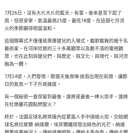
7月26日，沒有大片大片的藍天，有雲，後來甚至下起了
雨，但很安寧，氣溫最高25度，最低18度，在這個七月流
火的季節顯得相當溫和。
這個開幕式不僅僅是奧運健兒的入場式，載歌載舞的幾千名
藝術家、在河岸欣賞的三十多萬觀眾以及數不清的電視觀
眾，也在此刻與健兒們、與歷史、與文化，與現代、與河流
融為一體。
7月24號，人們發現，歌壇天後席琳·迪翁出現在街頭，讓節
日的氣氛一下子升高幾度。
有一個秘密一直保留到最後，誰將是最後一棒火炬手，誰將
在杜樂麗花園點燃聖火？
終於，法國足球名將齊達內從蒙面人手中接過火炬，交給網
球名將拉斐爾-納達爾，埃菲爾鐵塔發出綠色的光芒，納達
爾重返塞納河上，傳給威廉姆斯，傳給卡馬內奇，傳給卡爾