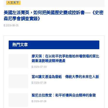
人文天下
美國左派菁英，如何把美國歷史變成控訴書──《史密
森尼學會調查實錄》
2026-08-05
熱門文章
廖天琪：在以和平抗爭助推柏林墻倒塌的萊比
錫重溫劉曉波精神遺產
2026-07-30
當AI讓文憑淪為廢紙 傳統大學的未來在人脈
2026-07-28
聖尼古拉教堂：和平祈禱與自由精神的象徵
2026-07-28