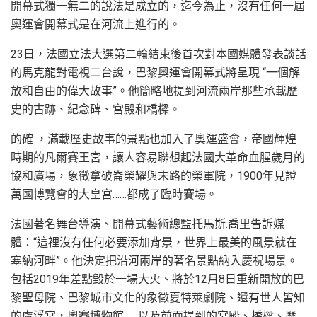
開幕式獨一無二的說法是成立的，迄今為止，沒有任何一屆
奧運會開幕式是在河流上進行的。
23日，法國立法大選第二輪結束後首次對本國媒體發表談話
的馬克龍對電視二台說，巴黎奧運會開幕式將呈現 “一個解
放和自由的偉大故事”。他簡略地提到河流兩岸那些承載歷
史的古跡、紀念碑、宮殿和橋樑。
的確 ，滿載歷史故事的景點也加入了奧運盛會，帝國輝煌
時期的凡爾賽王宮，讓人容易聯想起法國大革命血腥歲月的
協和廣場，象徵拿破崙榮耀與末路的榮軍院，1900年見證
萬國博覽會的大皇宮……都成了臨時賽場。
法國著名舞台導演、開幕式藝術總監托馬斯.喬里告訴媒
體：“這裡沒有任何必要添加背景，世界上最美的風景就在
塞納河畔”。他決定把沿河兩岸的著名景點納入慶祝場景。
包括2019年差點毀於一場大火、將於12月8日重新開放的巴
黎聖母院、巴黎城市文化的象徵夏特萊劇院、還有世人皆知
的盧浮宮，奧賽博物館……以及前面提到的宮殿、橋樑、歷