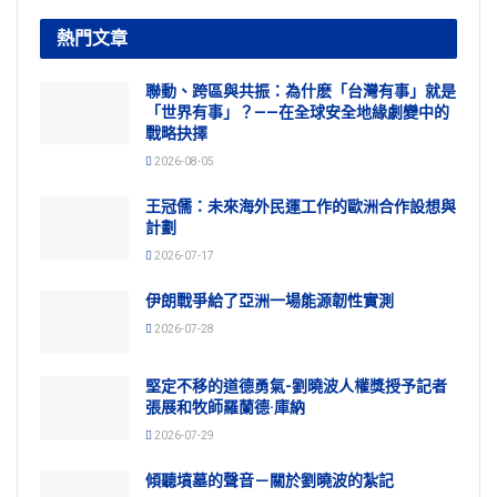
熱門文章
聯動、跨區與共振：為什麽「台灣有事」就是
「世界有事」？——在全球安全地緣劇變中的
戰略抉擇
2026-08-05
王冠儒：未來海外民運工作的歐洲合作設想與
計劃
2026-07-17
伊朗戰爭給了亞洲一場能源韌性實測
2026-07-28
堅定不移的道德勇氣-劉曉波人權獎授予記者
張展和牧師羅蘭德·庫納
2026-07-29
傾聽墳墓的聲音－關於劉曉波的紮記