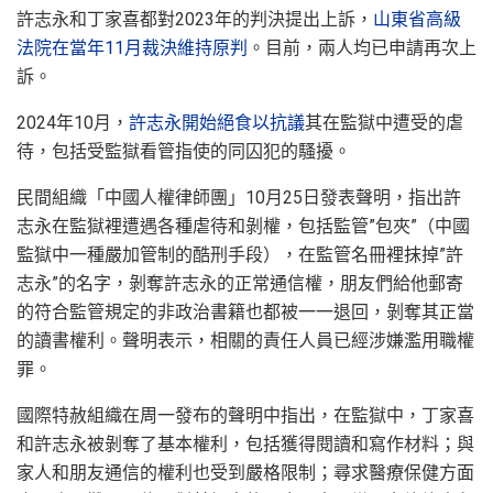
許志永和丁家喜都對2023年的判決提出上訴，
山東省高級
法院在當年11月裁決維持原判
。目前，兩人均已申請再次上
訴。
2024年10月，
許志永開始絕食以抗議
其在監獄中遭受的虐
待，包括受監獄看管指使的同囚犯的騷擾。
民間組織「中國人權律師團」10月25日發表聲明，指出許
志永在監獄裡遭遇各種虐待和剝權，包括監管”包夾”（中國
監獄中一種嚴加管制的酷刑手段），在監管名冊裡抹掉”許
志永”的名字，剝奪許志永的正常通信權，朋友們給他郵寄
的符合監管規定的非政治書籍也都被一一退回，剝奪其正當
的讀書權利。聲明表示，相關的責任人員已經涉嫌濫用職權
罪。
國際特赦組織在周一發布的聲明中指出，在監獄中，丁家喜
和許志永被剝奪了基本權利，包括獲得閱讀和寫作材料；與
家人和朋友通信的權利也受到嚴格限制；尋求醫療保健方面