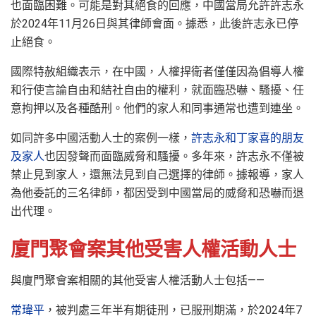
也面臨困難。可能是對其絕食的回應，中國當局允許許志永
於2024年11月26日與其律師會面。據悉，此後許志永已停
止絕食。
國際特赦組織表示，在中國，人權捍衛者僅僅因為倡導人權
和行使言論自由和結社自由的權利，就面臨恐嚇、騷擾、任
意拘押以及各種酷刑。他們的家人和同事通常也遭到連坐。
如同許多中國活動人士的案例一樣，
許志永和丁家喜的朋友
及家人
也因發聲而面臨威脅和騷擾。多年來，許志永不僅被
禁止見到家人，還無法見到自己選擇的律師。據報導，家人
為他委託的三名律師，都因受到中國當局的威脅和恐嚇而退
出代理。
廈門聚會案其他受害人權活動人士
與廈門聚會案相關的其他受害人權活動人士包括——
常瑋平
，被判處三年半有期徒刑，已服刑期滿，於2024年7