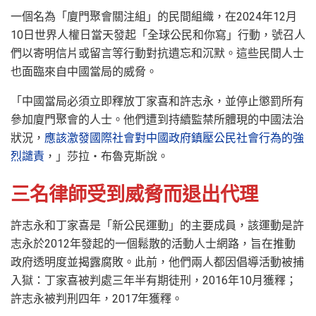
一個名為「廈門聚會關注組」的民間組織，在2024年12月
10日世界人權日當天發起「全球公民和你寫」行動，號召人
們以寄明信片或留言等行動對抗遺忘和沉默。這些民間人士
也面臨來自中國當局的威脅。
「中國當局必須立即釋放丁家喜和許志永，並停止懲罰所有
參加廈門聚會的人士。他們遭到持續監禁所體現的中國法治
狀況，
應該激發國際社會對中國政府鎮壓公民社會行為的強
烈譴責
，」莎拉‧布魯克斯說。
三名律師受到威脅而退出代理
許志永和丁家喜是「新公民運動」的主要成員，該運動是許
志永於2012年發起的一個鬆散的活動人士網路，旨在推動
政府透明度並揭露腐敗。此前，他們兩人都因倡導活動被捕
入獄：丁家喜被判處三年半有期徒刑，2016年10月獲釋；
許志永被判刑四年，2017年獲釋。