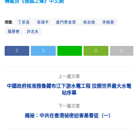
轉載自《德國之聲》中文網
標籤:
丁家喜
常瑋平
廈門聚會案
張忠順
李翹楚
羅勝春
許志永
上一篇文章
中國政府核准雅魯藏布江下游水電工程 拉開世界最大水電
站序幕
下一篇文章
揭祕：中共在香港祕密迫害基督徒（一）