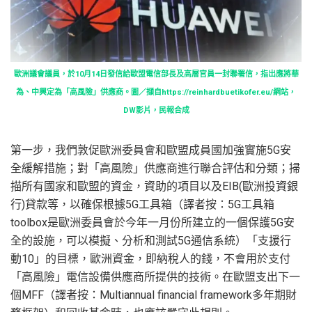
歐洲議會議員，於10月14日發信給歐盟電信部長及高層官員一封聯署信，指出應將華
為、中興定為「高風險」供應商。圖／擷自https://reinhardbuetikofer.eu/網站，
DW影片，民報合成
第一步，我們敦促歐洲委員會和歐盟成員國加強實施5G安
全緩解措施；對「高風險」供應商進行聯合評估和分類；掃
描所有國家和歐盟的資金，資助的項目以及EIB(歐洲投資銀
行)貸款等，以確保根據5G工具箱（譯者按：5G工具箱
toolbox是歐洲委員會於今年一月份所建立的一個保護5G安
全的設施，可以模擬、分析和測試5G通信系統）「支援行
動10」的目標，歐洲資金，即納稅人的錢，不會用於支付
「高風險」電信設備供應商所提供的技術。在歐盟支出下一
個MFF（譯者按：Multiannual financial framework多年期財