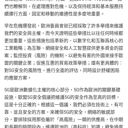
們也瞭解到，在處理應對危機，以及保持經濟和基本服務持
續運行方面，固定和移動的連通性是多麼地重要。
早在危機爆發前，歐洲委員會就已經採取了許多舉措來維護
我們的安全與主權，而今天證明這些舉措比以往任何時候都
更加重要。這些措施包括革新的、以數字化和互聯爲核心的
工業戰略；為互聯、網絡安全和人工智慧提供更多資金的提
案；監控投資（風險）的機制，以避免有害的外國來接手歐
盟的關鍵企業；促進互惠的貿易政策舉措；還有更具體的：
對5G安全的風險性，進行全面的評估，同時設計舒緩困局
的應變方案。
5G是歐洲數據化主權的核心部分，5G作為歐洲的關鍵基礎
設施，歐盟5G安全倡議把維護5G的安全作為至高的目標，
這是十分正確的。根據這一倡議，我們必須在技術上，有可
靠、並且安全的方案，來確保5G的安全，網絡的敏感部
分，要排除採用那些屬於「高風險」一類的供應商，在中期
和長期的時間段內，維護歐洲的（高科技）知識，避免過度