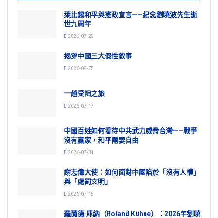
萊比錫和平與憲政宣言——紀念劉曉波先生逝
世九周年
2026-07-23
揭穿中國三大假性敘事
2026-08-05
一趟受阻之旅
2026-07-17
中國百姓如何看待中共武力威脅台灣——戰爭
沒有贏家，和平需要自由
2026-07-31
謝志偉大使：如何面對中國陷於「沒有人權」
與「處罰文明」
2026-07-15
羅蘭德·庫納（Roland Kühne）：2026年劉曉