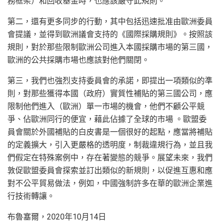
務框架）和回收基金時，也應該嚴守此規則。
第二，還有更多同步的行動，其中包括迅速批准由歐洲委員
會提議，並得到歐洲議會支持的《國際採購規則》。按照該
規則，對於那些限制歐洲公司進入本國採購市場的第三國，
歐洲的公共採購市場也應該對他們關閉。
第三，我們也強烈支持委員會的承諾，即提出一項類似的準
則，對那些獲得本國（政府）實質性補貼的第三國公司，應
限制他們進入（歐洲）單一市場的機會，他們不顧公平競
爭、佔歐洲同行的便宜，藉此佔據了全球的市場 。歐盟委
員會關於外國補貼的白皮書是一個很好的起點，應當將補貼
的定義擴大，引入更嚴格的透明度，制裁違規行為，並且我
們假定在特殊案例中，存在著變態的競爭。展望未來，我們
敦促歐盟委員會探索並訂出類似的新規則，以促進互惠和應
對不公平貿易做法，例如，中國強制許多在華的歐洲企業進
行技術轉讓。
布魯塞爾，2020年10月14日