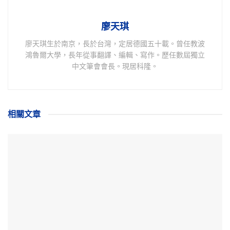
廖天琪
廖天琪生於南京，長於台灣，定居德國五十載。曾任教波
鴻魯爾大學，長年從事翻譯、編輯、寫作。歷任數屆獨立
中文筆會會長。現居科隆。
相關
文章