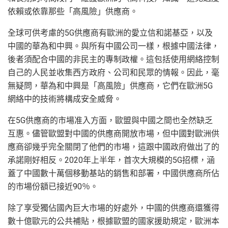
依賴或依靠那些「高風險」供應商。
全球可供考慮的5G供應商有歐洲的愛立信和諾基亞，以及
中國的華為和中興。與所有中國公司一樣，根據中國法律，
後者須配合中國的非民主的專制政權。這包括使用網絡控制
自己的人民並收集西方政府、公司和民眾的情報。因此，毫
無疑問，華為和中興是「高風險」供應商，它們在歐洲5G
網絡中的技術將構成安全威脅。
在5G供應商的市場准入方面，歐盟與中國之間也全然缺乏
互惠。儘管歐盟對中國的供應商開放市場，但中國對歐洲供
應商卻幾乎完全關閉了他們的市場，這跟中國政府做出了的
承諾剛好相反。2020年上半年，首次大規模的5G招標，涵
蓋了中國數十萬個移動基站的銷售和部署，中國供應商所佔
的市場份額已接近90％。
除了享受獨佔國內巨大市場的好處外，中國的供應商還獲得
數十億歐元的公共補貼，根據歐盟的國家援助規定，歐洲本