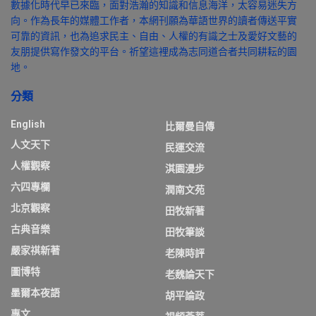
數據化時代早已來臨，面對浩瀚的知識和信息海洋，太容易迷失方
向。作為長年的媒體工作者，本網刊願為華語世界的讀者傳送平實
可靠的資訊，也為追求民主、自由、人權的有識之士及愛好文藝的
友朋提供寫作發文的平台。祈望這裡成為志同道合者共同耕耘的園
地。
分類
English
比爾曼自傳
人文天下
民運交流
人權觀察
淇園漫步
六四專欄
潤南文苑
北京觀察
田牧新著
古典音樂
田牧筆談
嚴家祺新著
老陳時評
圖博特
老魏論天下
墨爾本夜語
胡平論政
專文