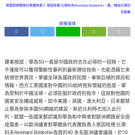
歐盟對華關係代表團負責人 萊因哈德·比蒂科夫Reinhard Bütikofer。圖／擷自比蒂科
夫臉書
转换简体
譯者按語：華為5G一直是中國政府志在必得的一招棋，它
不僅是可以獲得壟斷性暴利的最新通信技術，也能憑藉它來
統領世界資訊，掌握全球各國政府民間，事無巨細的資訊和
情報。西方工業國家對中國的5G始終抱有懷疑的態度，華
為受制於中國法律，必須臣服於政府的指令，這就對他國的
國家安全構成威脅。如今美國、英國、澳大利亞、日本都禁
止華為參與本國5G網絡的建設，新近比利時也加入此行
列。歐盟一些國家都認識到華為和中興會對歐洲網路安全造
成傷害。以歐洲議會對華關係代表團負責人萊因哈德·比蒂
科夫Reinhard Bütikofer為首的40 多名歐洲議會議員，於10