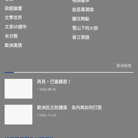
視頻薈萃
政經論壇
追思萬潤南
文學世界
關注熱點
文革60週年
雪山下的火焰
未分類
香江寄語
歐洲風情
歐洲風情
再見，巴塞羅那！
2026-08-05
歐洲民主防護盾 為何與如何打造
2025-11-20