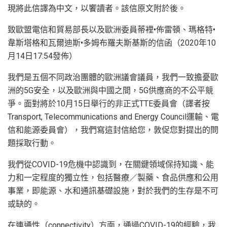
現將此信譯為中文，以饗讀者。該信原文附於後。
致歐盟電信和貿易部長以及歐洲委員蒂裡•佈雷頓、瑪格特•
韋斯塔格和瓦爾迪斯•多姆布羅夫斯基斯的信函（2020年10
月14日17:54發佈）
我們是五個不同政治團體的歐洲議會議員，我們一致擔憂歐
洲的5G安全，以及歐洲與中國之間，5G供應商的不公平競
爭。面對將於10月15日舉行的非正式TTE委員會（譯者按
Transport, Telecommunications and Energy Council運輸、電
信和能源委員會），我們寫這封信給您，敦促您對提出的問
題採取行動。
我們從COVID-19危機中認識到，在關鍵領域保持知識、能
力和一定程度的獨立性，包括醫療／製藥、食品供應和公用
事業，即能源、水和通訊基礎設施，對於我們的生存是不可
或缺的。
在連通性（connectivity）方面，通過COVID-19的經驗，我