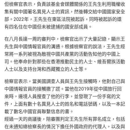
但檢察官表示，負責該基金會媒體關係的王先生利用職權收
集有關中國著名異見人士的資訊，然後轉交給中國國家安全
部。2022年，王先生在東區法院被起訴，同時被起訴的還
有四名住在中國但未被逮捕的國安部成員。
在八月長達一周的審判中，檢察官出示了大量記錄，顯示王
先生與中國情報官員的溝通。根據檢察官的說法，王先生經
常將一系列被視為敵視中國共產黨的活動告知他的中國上
司。他奉命針對那些在香港推動民主的人士、維吾爾族活動
人士以及支持台灣和西藏獨立的人士等。
檢察官表示，當美國調查人員與王先生接觸時，他對自己與
中國情報官員的接觸撒了謊。當他在2019年從中國旅行回
來時，邊境人員搜查了他的行李，並發現了一份手寫的文
件，上面有數十名異見人士的姓名和電話號碼，以及一本記
載了數名中國官員聯繫信息的書。
經過一天的商議後，陪審團判定王先生所有罪名成立，包括
在未通知總檢察長的情況下擔任外國政府的代理人，以及與