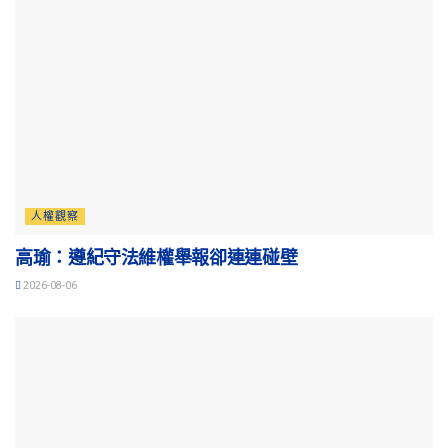
人權觀察
高瑜：遵紀守法維權舉報卻連連碰壁
2026-08-06