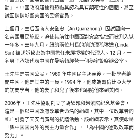
動」。中國政府騷擾和恐嚇其認為具有顛覆性的團體，甚至
試圖悄悄影響美國的民選官員。
上個月，皇后區商人安全忠（An Quanzhong）因試圖向一
名美國居民施壓，迫使其前往中國面對貪腐指控而被判入獄
一年多。去年九月，紐約兩位州長的前助理孫琳達 (Linda
Sun) 被起訴秘密為中國擔任未經授權的代理人。12 月，一
名男子承認代表中國在曼哈頓經營一個秘密警察辦公室。
王先生是美國公民，1989 年中國民主起義後，一批學者離
開中國，他是其中的一員。1994 年，他成為哥倫比亞大學
的訪問學者，他的妻子和兒子後來也跟隨他來到美國。
2006年，王先生協助創立了胡耀邦和趙紫陽紀念基金會，
這是一個以中國政府改革者命名的組織，其中一位改革者的
死亡引發了天安門廣場的抗議活動。該組織表示，其使命是
「與中國國內外的民主力量合作」，「為中國的憲政改革而
努力」。