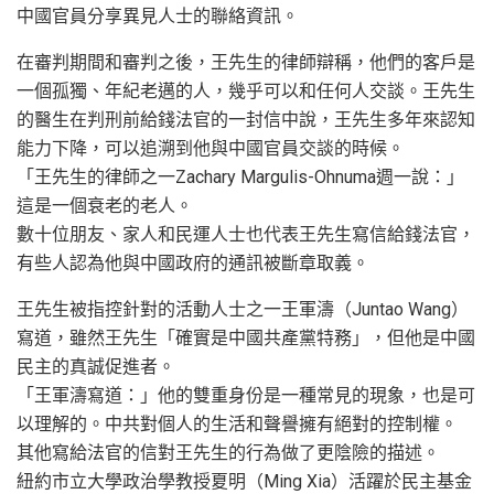
中國官員分享異見人士的聯絡資訊。
在審判期間和審判之後，王先生的律師辯稱，他們的客戶是
一個孤獨、年紀老邁的人，幾乎可以和任何人交談。王先生
的醫生在判刑前給錢法官的一封信中說，王先生多年來認知
能力下降，可以追溯到他與中國官員交談的時候。
「王先生的律師之一Zachary Margulis-Ohnuma週一說：」
這是一個衰老的老人。
數十位朋友、家人和民運人士也代表王先生寫信給錢法官，
有些人認為他與中國政府的通訊被斷章取義。
王先生被指控針對的活動人士之一王軍濤（Juntao Wang）
寫道，雖然王先生「確實是中國共產黨特務」，但他是中國
民主的真誠促進者。
「王軍濤寫道：」他的雙重身份是一種常見的現象，也是可
以理解的。中共對個人的生活和聲譽擁有絕對的控制權。
其他寫給法官的信對王先生的行為做了更陰險的描述。
紐約市立大學政治學教授夏明（Ming Xia）活躍於民主基金