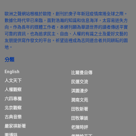
歐洲之聲網站根植於歐陸，創刊於庚子年新冠疫情席捲全球之際。
數據化時代早已來臨，面對浩瀚的知識和信息海洋，太容易迷失方
向。作為長年的媒體工作者，本網刊願為華語世界的讀者傳送平實
可靠的資訊，也為追求民主、自由、人權的有識之士及愛好文藝的
友朋提供寫作發文的平台。祈望這裡成為志同道合者共同耕耘的園
地。
分類
English
比爾曼自傳
人文天下
民運交流
人權觀察
淇園漫步
六四專欄
潤南文苑
北京觀察
田牧新著
古典音樂
田牧筆談
嚴家祺新著
老陳時評
圖博特