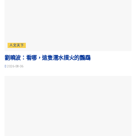
人文天下
劉曉波：看哪，這隻濡水撲火的鸚鵡
2026-08-06