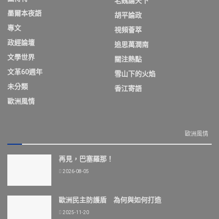
老魏論天下
墨爾本夜語
胡平論政
專文
視頻薈萃
政經論壇
追思萬潤南
文學世界
關注熱點
文革60週年
雪山下的火焰
未分類
香江寄語
歐洲風情
歐洲風情
再見，巴塞羅那！
2026-08-05
歐洲民主防護盾 為何與如何打造
2025-11-20