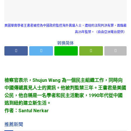
美國華裔學者王書君被控為中國政府監控海外異議人士，遭紐約法院判決有罪，面臨最
高25年監禁。（自由亞洲電台提供）
转换简体
檢察官表示，Shujun Wang 為一個民主組織工作，同時向
中國傳遞異見人士的資訊。他被判監禁三年。王書君是美國
公民，他自稱是一名學者和民主活動家，1990年代從中國
逃到紐約建立新生活。
作者：Santul Nerkar
推薦新聞