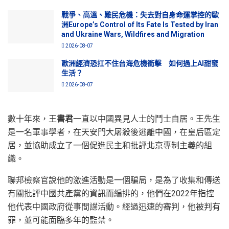
戰爭、高溫、難民危機：失去對自身命運掌控的歐
洲Europe’s Control of Its Fate Is Tested by Iran
and Ukraine Wars, Wildfires and Migration
2026-08-07
歐洲經濟恐扛不住台海危機衝擊 如何過上AI甜蜜
生活？
2026-08-07
數十年來，王
書君
一直以中國異見人士的鬥士自居。王先生
是一名軍事學者，在天安門大屠殺後逃離中國，在皇后區定
居，並協助成立了一個促進民主和批評北京專制主義的組
織。
聯邦檢察官說他的激進活動是一個騙局，是為了收集和傳送
有關批評中國共產黨的資訊而編排的，他們在2022年指控
他代表中國政府從事間諜活動。經過迅速的審判，他被判有
罪，並可能面臨多年的監禁。