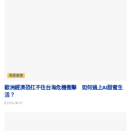
政經論壇
歐洲經濟恐扛不住台海危機衝擊 如何過上AI甜蜜生
活？
2026-08-07