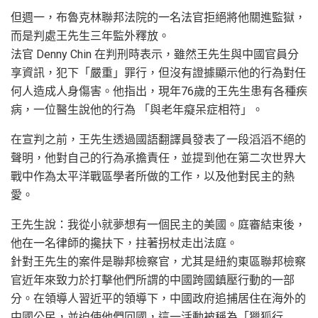
但週一，布魯克林聯邦法院的一名法官拒絕將他關進監獄，
而是判處王先生三年監外釋放。
法官 Denny Chin 在判刑時表示，雖然王先生與中國官員分
享資訊，犯下「嚴重」罪行，但沒有證據顯示他的行為對任
何人造成人身傷害。他指出，現年76歲的王先生患有各種疾
病，一位醫生說他的行為 「與老年癡呆症相符」。
在宣判之前，王先生透過國語翻譯員發表了一段滔滔不絕的
聲明，他對自己的行為承擔責任，並提到他在第二次世界大
戰中作為太平洋戰區學者所做的工作，以及他對民主的熱
愛。
王先生說：我從小就夢想有一個民主的美國。庭審結束後，
他在一名律師的攙扶下，拄著拐杖走出法庭。
針對王先生的案件是聯邦檢察官，尤其是紐約東區聯邦檢察
官近年來致力於打擊他們所謂的中國跨國鎮壓行動的一部
分。在領導人習近平的領導下，中國政府追捕居住在海外的
中國公民，並迫使他們回國，這一活動被稱為「獵狐行