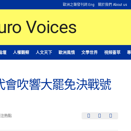
歐洲之聲發刊詞 Eng
關於我們 About us
論壇
人權觀察
人文天下
歐洲風情
文學世界
視頻薈萃
專
代會吹響大罷免決戰號
關注熱點