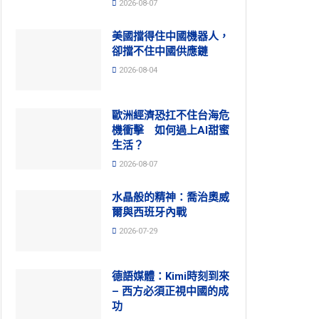
2026-08-07
美國擋得住中國機器人，
卻擋不住中國供應鏈
2026-08-04
歐洲經濟恐扛不住台海危
機衝擊 如何過上AI甜蜜
生活？
2026-08-07
水晶般的精神：喬治奧威
爾與西班牙內戰
2026-07-29
德語媒體：Kimi時刻到來
– 西方必須正視中國的成
功