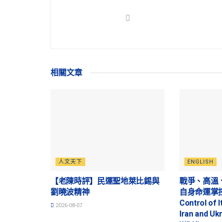
相關
文章
人文天下
ENGLISH
【老陳時評】民運聖地萊比錫與
戰爭、高溫
劉曉波精神
自身命運掌控的
Control of I
2026-08-07
Iran and Uk