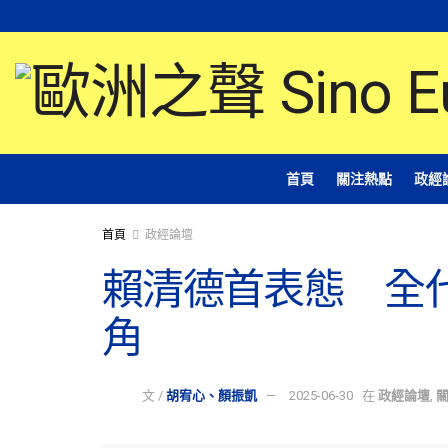
首頁
關注熱點
政經
首頁
政經論壇
賴清德首表態 全
角
文 /
胡宥心、顏振凱
2025-06-30
在
政經論壇
,