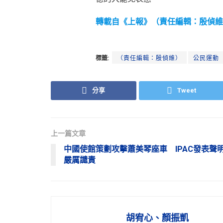
轉載自《上報》（責任編輯：殷偵維
標籤:
（責任編輯：殷偵維）
公民運動
分享
Tweet
上一篇文章
中國使館策劃攻擊蕭美琴座車 IPAC發表聲
嚴厲譴責
胡宥心、顏振凱