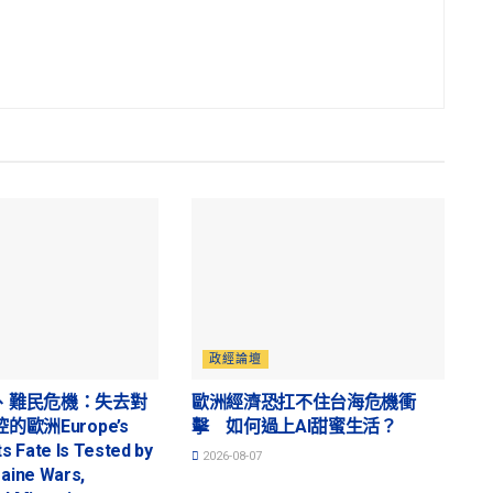
政經論壇
、難民危機：失去對
歐洲經濟恐扛不住台海危機衝
歐洲Europe’s
擊 如何過上AI甜蜜生活？
ts Fate Is Tested by
2026-08-07
raine Wars,