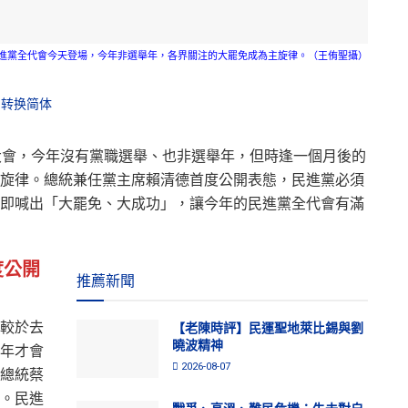
進黨全代會今天登場，今年非選舉年，各界關注的大罷免成為主旋律。（王侑聖攝）
转换简体
大會，今年沒有黨職選舉、也非選舉年，但時逢一個月後的
旋律。總統兼任黨主席賴清德首度公開表態，民進黨必須
即喊出「大罷免、大成功」，讓今年的民進黨全代會有滿
度公開
推薦新聞
較於去
【老陳時評】民運聖地萊比錫與劉
曉波精神
年才會
2026-08-07
總統蔡
。民進