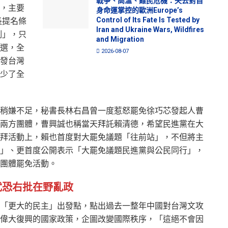
戰爭、高溫、難民危機：失去對自
，主要
身命運掌控的歐洲Europe’s
Control of Its Fate Is Tested by
長提名條
Iran and Ukraine Wars, Wildfires
例」，只
and Migration
選，全
2026-08-07
發台灣
少了全
稍嫌不足，秘書長林右昌曾一度惹怒罷免徐巧芯發起人曹
兩方團體，曹興誠也稱當天拜託賴清德，希望民進黨在大
拜活動上，賴也首度對大罷免議題「往前站」，不但將主
」、更首度公開表示「大罷免議題民進黨與公民同行」，
團體罷免活動。
武恐右批在野亂政
「更大的民主」出發點，點出過去一整年中國對台灣文攻
偉大復興的國家政策，企圖改變國際秩序，「這絕不會因