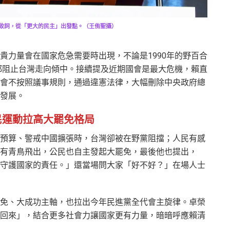
致詞，從「更大的民主」出發點。（王侑聖攝）
貴力量會在國家危急需要時出現，不論是1990年的野百合
，都阻止台灣走向傾中。接續提及近期國會是最大危機，賴直
會不按照議事規則，通過違憲法律，大幅刪除中央政府總
發展。
民運動拉高大罷免格局
預算、警戒中國擴張時，台灣卻被在野黨阻擋；人民有感
有青鳥飛出，公民也自主發起大罷免，最後他也提出，
守護國家的責任。」還當場問大家「好不好？」在場人士
免、大成功主軸，也拉出今年民進黨全代會主旋律。卓榮
回來」，結合更多社會力讓國家更有力量，暗暗呼應賴清