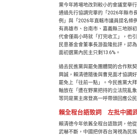
黨今年將場地改到較小的會議室舉行
通過先行協調完畢的「2026年縣市
例」與「2026年直轄市議員提名條
有高雄市、台南市、嘉義縣三地辦初
代會僅兩小時就「打完收工」，也引
民意基金會董事長游盈隆批評，認為
面初選黨內民主只剩13.6%。
過去民進黨與罷免團體間的合作默契
興誠，賴清德隨後與曹見面才協調好
罷免上「往前一點」。今民進黨大拜
軸放在「遭在野黨把持的立法院亂象
等同是黨主席登高一呼帶頭回應公民
賴全程台語致詞 左批中國
賴清德今年依舊全程台語致詞，他從
武嚇不斷，中國把併吞台灣視為民族