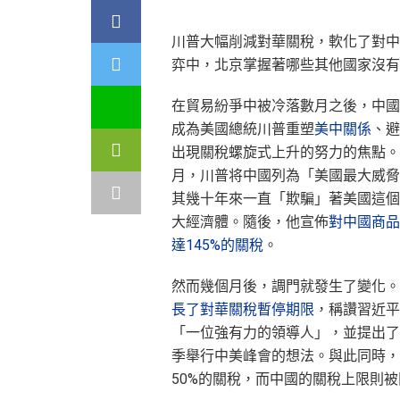
川普大幅削減對華關稅，軟化了對中
弈中，北京掌握著哪些其他國家沒有
在貿易紛爭中被冷落數月之後，中國
成為美國總統川普重塑
美中關係
、避
出現關稅螺旋式上升的努力的焦點。
月，川普将中國列為「美國最大威脅
其幾十年來一直「欺騙」著美國這個
大經濟體。隨後，他宣佈
對中國商品
達145%的關稅
。
然而幾個月後，調門就發生了變化。
長了對華關稅暫停期限
，稱讚習近平
「一位強有力的領導人」，並提出了
季舉行中美峰會的想法。與此同時，
50%的關稅，而中國的關稅上限則被