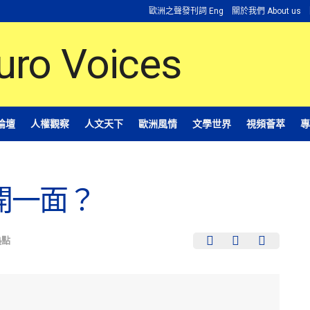
歐洲之聲發刊詞 Eng
關於我們 About us
論壇
人權觀察
人文天下
歐洲風情
文學世界
視頻薈萃
專
開一面？
熱點