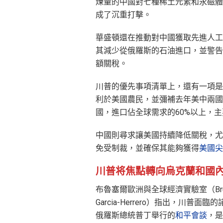
煉量的中國對七種稀土元素和永磁體
成了沉重打擊。
華盛頓還在推動對中國獲取先進人工智
其減少從俄羅斯的石油進口，並警告
額關稅。
川普的優先事項清單上，還有一項是
利於美國農民，並彌補去年美中兩國
國，進口佔全球需求的60%以上，
中國則尋求讓美國持續降低關稅，尤
免受制裁，並確保其能夠獲得
美國尖
川普将焦點轉向烏克蘭和國
布魯塞爾歐洲與全球經濟實驗室（Bru
Garcia-Herrero）指出，川
俄羅斯總統普丁舉行的
和平會談
，是