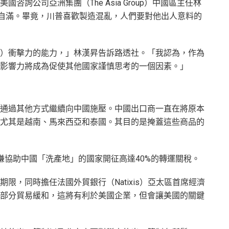
咨詢公司亞洲集團（The Asia Group）中國區主任林
中方不要自滿。畢竟，川普喜歡製造混亂，人們要對他出人意料的
）衝擊力的能力，」林漢昇告訴路透社。「我認為，作為
影響力將成為促使其他國家謹慎思考的一個因素。」
通過其他方式繼續向中國施壓。中國出口商一直在將原本
尤其是越南、馬來西亞和泰國。其目的是掩蓋這些商品的
嫌協助中國「洗產地」的國家開征高達40%的轉運關稅。
限，同時擔任法國外貿銀行（Natixis）亞太區首席經濟
部分貿易緩和，這將有利於美國企業，但會讓美國的關鍵