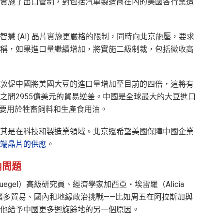
實施了出口管制，對包括汽車製造商在內的美國各行業造
慧 (AI) 晶片實施更嚴格的限制，同時向北京施壓，要求
稱，如果進口量繼續增加，將實施二級制裁，包括徵收高
敦促中國將美國大豆的進口量增加至目前的四倍，這將有
之間2955億美元的貿易逆差。中國是全球最大的大豆進口
主要用於牲畜飼料和生產食用油。
其是在科技和製造業領域。北京還希望美國保障中國企業
端晶片的供應
。
內問題
egel）高級研究員、經濟學家加西亞‧埃雷羅（Alicia
普面臨的諸多貿易、國內和地緣政治挑戰——比如周五在阿拉斯加與
他給予中國更多迴旋餘地的另一個原因。