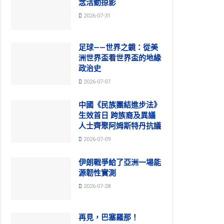
念活動掠影
2026-07-31
足球——世界之鏡：從美
洲世界盃看世界盃的地緣
政治史
2026-07-07
中國《民族團結進步法》
生效首日 跨族裔及異議
人士齊聚阿姆斯特丹抗議
2026-07-09
伊朗戰爭給了亞洲一場能
源韌性實測
2026-07-28
再見，巴塞羅那！