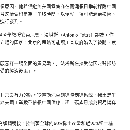
個原因。他希望避免美國零售商在關鍵假日季前採購中國
普这樣做也是為了爭取時間，以便就一項可能涵蓋技術、
進行談判。
濟學教授安東尼奧‧法塔斯（Antonio Fatas）認為，作
立場的國家，北京的策略可能讓川普政府陷入了被動，疲
願意打一場全面的貿易戰，」法塔斯在接受德國之聲採訪
受的經濟後果」。
北京最有力的牌。從電動汽車到導彈制導系統，稀土是生
於美國工業嚴重依賴中國供應，稀土礦產已成為貿易博弈
額關稅後，控制著全球約60%稀土產量和近90%稀土精