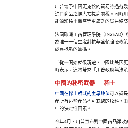
川普给予中國更寬鬆的貿易待遇有幾
進口商品之際大幅提高關稅。同時川
能源和稀土礦產等更廣泛的貿易協議
法國歐洲工商管理學院（INSEAD）經
為唯一一個堅定對抗華盛頓強硬政策
於尋找新的籌碼。
「從一開始就很清楚，中國比美國更
時表示，這將帶來「川普政府無法承
中國的秘密武器——稀土
中國在稀土領域的主導地位
可以說是
產所有這些產品不可或缺的原料。由
中的決定性因素。
今年4月，川普宣布對中國商品徵收高