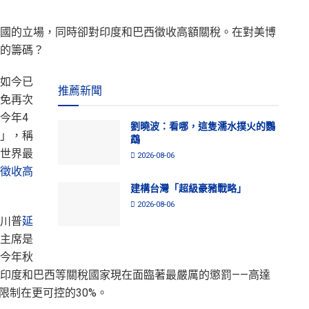
國的立場，同時卻對印度和巴西徵收高額關稅。在對美博
的籌碼？
如今已
推薦新聞
免再次
今年4
劉曉波：看哪，這隻濡水撲火的鸚
」，稱
鵡
世界最
2026-08-06
徵收高
建構台灣「超級豪豬戰略」
2026-08-06
川普
延
主席是
今年秋
印度和巴西等關稅國家現在面臨著最嚴厲的懲罰——高達
限制在更可控的30%。