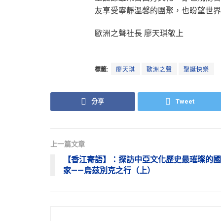
友享受寧靜溫馨的團聚，也盼望世界
歐洲之聲社長 廖天琪敬上
標籤:
廖天琪
歐洲之聲
聖誕快樂
分享
Tweet
上一篇文章
【香江寄語】：探訪中亞文化歷史最璀璨的國
家——烏茲別克之行（上）