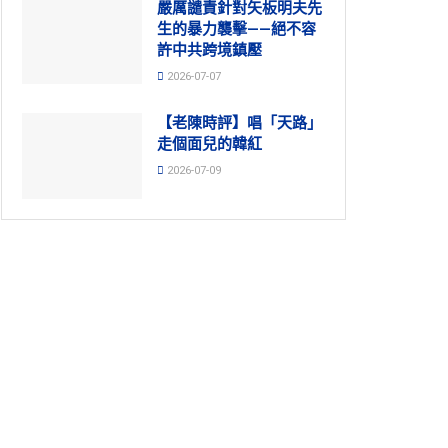
嚴厲譴責針對矢板明夫先
生的暴力襲擊——絕不容
許中共跨境鎮壓
2026-07-07
【老陳時評】唱「天路」
走個面兒的韓紅
2026-07-09