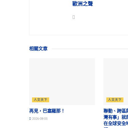
歐洲之聲
相關
文章
人文天下
人文天下
再見，巴塞羅那！
聯動、跨區
灣有事」就
2026-08-05
在全球安全