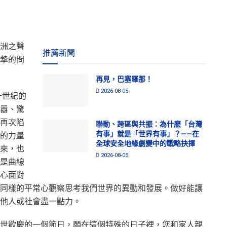
洲之聲
推薦新聞
摯的問
再見，巴塞羅那！
2026-08-05
一世紀的
囂、驚
再次陷
聯動、跨區與共振：為什麽「台灣
有事」就是「世界有事」？——在
的力量
全球安全地緣劇變中的戰略抉擇
來，也
2026-08-05
是曲線
心面對
同樣的平常心觀察思考我們世界的異動和發展。做好能讓
他人或社會盡一點力。
世歡慶的一個節日，願在這個特殊的日子裡，您和家人親