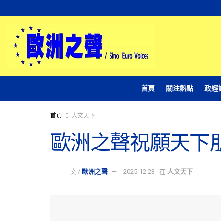
首頁
關注熱點
政經
首頁
人文天下
歐洲之聲祝願天下
文 /
歐洲之聲
2025-12-23
在
人文天下