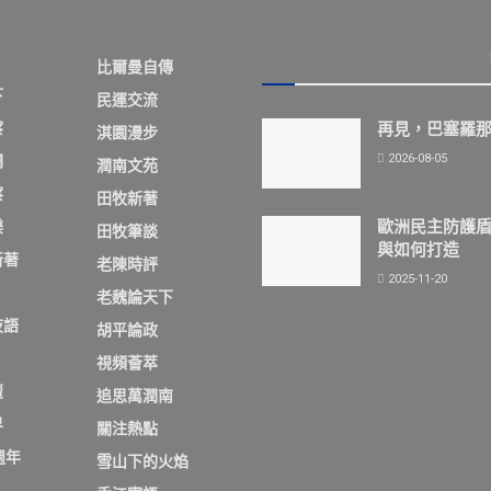
比爾曼自傳
下
民運交流
察
再見，巴塞羅
淇園漫步
2026-08-05
欄
潤南文苑
察
田牧新著
歐洲民主防護
樂
田牧筆談
與如何打造
新著
老陳時評
2025-11-20
老魏論天下
夜語
胡平論政
視頻薈萃
壇
追思萬潤南
界
關注熱點
週年
雪山下的火焰