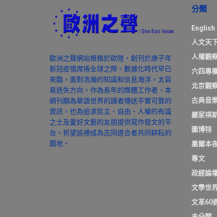
分類
English
人文天
人權觀
歐洲之聲網站根植於歐陸，創刊於庚子年
新冠疫情席捲全球之際。數據化時代早已
六四專
來臨，面對浩瀚的知識和信息海洋，太容
北京觀
易迷失方向。作為長年的媒體工作者，本
古典音
網刊願為華語世界的讀者傳送平實可靠的
資訊，也為追求民主、自由、人權的有識
嚴家祺
之士及愛好文藝的友朋提供寫作發文的平
圖博特
台。祈望這裡成為志同道合者共同耕耘的
園地。
墨爾本
專文
政經論
文學世
文革60
未分類