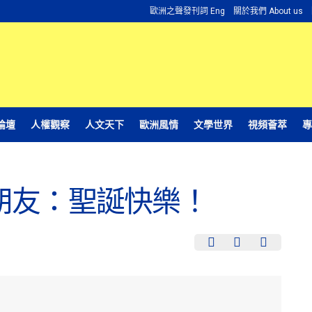
歐洲之聲發刊詞 Eng
關於我們 About us
論壇
人權觀察
人文天下
歐洲風情
文學世界
視頻薈萃
專
朋友：聖誕快樂！