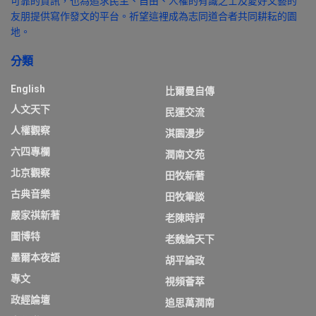
可靠的資訊，也為追求民主、自由、人權的有識之士及愛好文藝的
友朋提供寫作發文的平台。祈望這裡成為志同道合者共同耕耘的園
地。
分類
English
比爾曼自傳
人文天下
民運交流
人權觀察
淇園漫步
六四專欄
潤南文苑
北京觀察
田牧新著
古典音樂
田牧筆談
嚴家祺新著
老陳時評
圖博特
老魏論天下
墨爾本夜語
胡平論政
專文
視頻薈萃
政經論壇
追思萬潤南