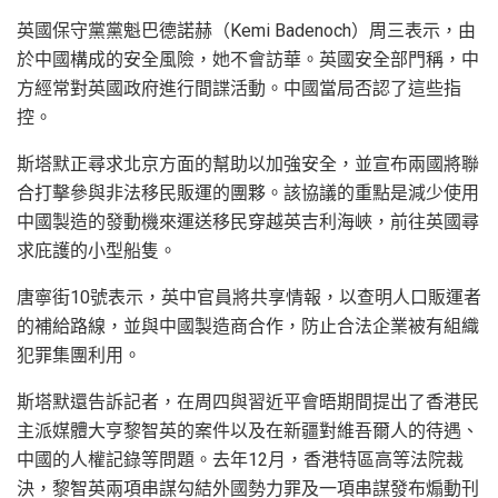
英國保守黨黨魁巴德諾赫（Kemi Badenoch）周三表示，由
於中國構成的安全風險，她不會訪華。英國安全部門稱，中
方經常對英國政府進行間諜活動。中國當局否認了這些指
控。
斯塔默正尋求北京方面的幫助以加強安全，並宣布兩國將聯
合打擊參與非法移民販運的團夥。該協議的重點是減少使用
中國製造的發動機來運送移民穿越英吉利海峽，前往英國尋
求庇護的小型船隻。
唐寧街10號表示，英中官員將共享情報，以查明人口販運者
的補給路線，並與中國製造商合作，防止合法企業被有組織
犯罪集團利用。
斯塔默還告訴記者，在周四與習近平會晤期間提出了香港民
主派媒體大亨黎智英的案件以及在新疆對維吾爾人的待遇、
中國的人權記錄等問題。去年12月，香港特區高等法院裁
決，黎智英兩項串謀勾結外國勢力罪及一項串謀發布煽動刊