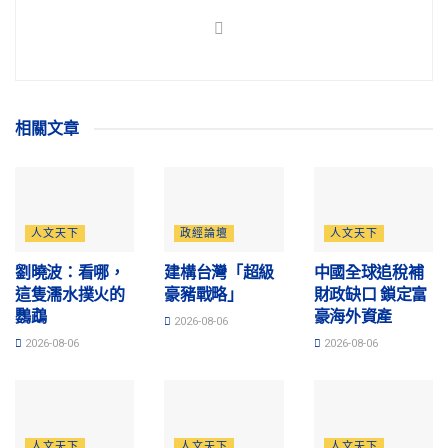
相關
文章
人文天下
政經論壇
人文天下
劉曉波：看哪，
建構台灣「超級
中國全球追稅補
這隻濡水撲火的
豪豬戰略」
財政缺口 鎖定富
鸚鵡
豪海外資產
2026-08-06
2026-08-06
2026-08-06
人文天下
人文天下
人文天下