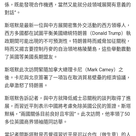
係，既能發現合作機遇，當然又能就分歧領域展開有意義的
對話”。
斯塔默是最新一位與中方展開密集外交活動的西方領導人，
西方多國都在試圖平衡美國總統特朗普（Donald Trump）執
政期間可能出現的不可預測性。特朗普時而威脅加征關稅，
時而又揚言要控制丹麥的自治領地格陵蘭島，這些舉動震動
了英國等美國長期盟友。
斯塔默此次訪問緊隨加拿大總理卡尼（Mark Carney）之
後。卡尼與北京簽署了一項旨在取消貿易壁壘的經濟協議，
此舉激怒了特朗普。
斯塔默告訴記者，與中方就降低威士忌關稅的談判取得了進
展，而習近平則表示中國將考慮免除英國公民的簽證。斯塔
默稱，“兩國關係目前良好且牢固”。此次訪問，他率領了50
多位英國商界領袖隨同訪華。
當記者問斯塔默是否覺得習近平是可以合作（做生意）的人