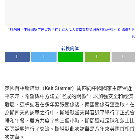
1月29日，中國國家主席習近平在北京人民大會堂會見英國首相斯塔默。 © 路透社圖
片
转换简体
英國首相斯塔默（Keir Starmer）周四向中國國家主席習近
平表示，希望與中方建立“老成的關係”，以加強安全和經濟
發展，這標誌着在多年緊張關係後，兩國關係有望重啟。在
為期四天的訪華之行中，斯塔默當天與習近平舉行了正式會
晤和午餐，雙方共度了約三個小時，期間還就足球和莎士比
亞等話題進行了交流。斯塔默此次訪華是八年來英國首相首
次訪華。