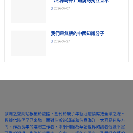
【老陳時評】燃燒的獨立宣示
2026-07-07
我們是無根的中國知識分子
2026-07-27
歐洲之聲網站根植於歐陸，創刊於庚子年新冠疫情席捲全球之際。
數據化時代早已來臨，面對浩瀚的知識和信息海洋，太容易迷失方
向。作為長年的媒體工作者，本網刊願為華語世界的讀者傳送平實