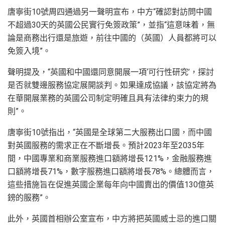
唐寧街10號周四通過另一聲明宣布，中方“確認對訪問中國
不超過30天的英國公民實行免簽政策”，並指“這意味着，無
論是商務出行還是旅遊，前往中國的（英國）人員都將可以
免簽入境”。
聲明提及，“英國和中國還同意開展一項‘可行性研究’，探討
是否就雙邊服務協定展開談判。如果達成協議，該協定將為
在華開展業務的英國公司制定明確且具有法律約束力的規
則”。
唐寧街10號指出，“英國是全球第二大服務出口國，而中國
對英國服務的需求正在不斷增長。預計2023年至2035年
間，中國專業和商業服務進口額將增長121%，金融服務進
口額將增長71%，數字服務進口額將增長78%。總體而言，
這些措施旨在促進英國企業每年向中國賣出的價值130億英
鎊的服務”。
此外，英國首相辦公室宣布，中方將把英國威士忌的進口關