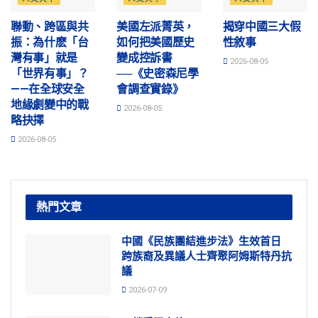
聯動、跨區與共
美國左派菁英，
揭穿中國三大假
振：為什麽「台
如何把美國歷史
性敘事
灣有事」就是
變成控訴書
2026-08-05
「世界有事」？
──《史密森尼學
——在全球安全
會調查實錄》
地緣劇變中的戰
2026-08-05
略抉擇
2026-08-05
熱門文章
中國《民族團結進步法》生效首日
跨族裔及異議人士齊聚阿姆斯特丹抗
議
2026-07-09