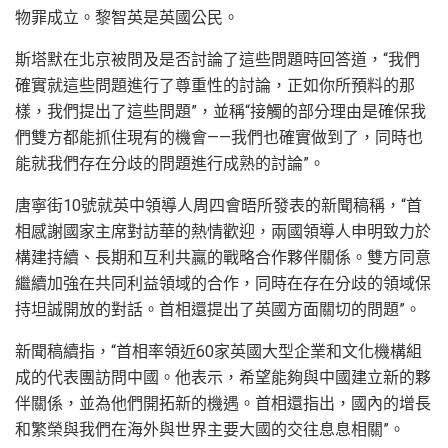
物罪成立。黎智英是英國公民。
斯塔默在北京被問及是否討論了這些問題時回答道，“我們
確實就這些問題進行了尊重性的討論，正如你所預料的那
樣，我們提出了這些問題”，並稱“接觸的部分理由是確保我
們雙方都能抓住現有的機會——我們也確實做到了，同時也
能就我們存在分歧的問題進行成熟的討論”。
唐寧街10號就英中領導人周四會晤所發表的新聞稿稱，“首
相感謝國家主席對訪華的熱情歡迎，兩國領導人申明致力於
構建持續、長期和互利共贏的戰略合作夥伴關係。雙方同意
繼續加強在共同利益領域的合作，同時在存在分歧的領域保
持坦誠開放的對話。首相還提出了英國方面關切的問題”。
新聞稿續指，“首相率領近60家英國大型企業和文化機構組
成的代表團訪問中國。他表示，希望能夠與中國建立新的夥
伴關係，並為他們開拓新的機遇。首相還指出，國內的增長
和繁榮與我們在海外與世界主要大國的交往息息相關”。