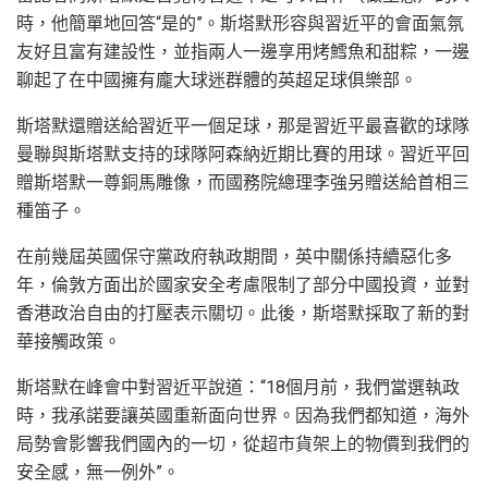
時，他簡單地回答“是的”。斯塔默形容與習近平的會面氣氛
友好且富有建設性，並指兩人一邊享用烤鱈魚和甜粽，一邊
聊起了在中國擁有龐大球迷群體的英超足球俱樂部。
斯塔默還贈送給習近平一個足球，那是習近平最喜歡的球隊
曼聯與斯塔默支持的球隊阿森納近期比賽的用球。習近平回
贈斯塔默一尊銅馬雕像，而國務院總理李強另贈送給首相三
種笛子。
在前幾屆英國保守黨政府執政期間，英中關係持續惡化多
年，倫敦方面出於國家安全考慮限制了部分中國投資，並對
香港政治自由的打壓表示關切。此後，斯塔默採取了新的對
華接觸政策。
斯塔默在峰會中對習近平說道：“18個月前，我們當選執政
時，我承諾要讓英國重新面向世界。因為我們都知道，海外
局勢會影響我們國內的一切，從超市貨架上的物價到我們的
安全感，無一例外”。