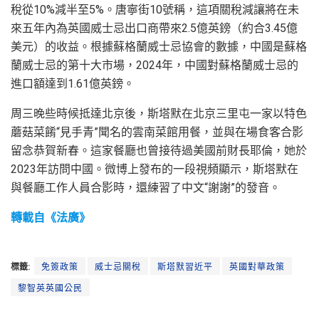
稅從10%減半至5%。唐寧街10號稱，這項關稅減讓將在未
來五年內為英國威士忌出口商帶來2.5億英鎊（約合3.45億
美元）的收益。根據蘇格蘭威士忌協會的數據，中國是蘇格
蘭威士忌的第十大市場，2024年，中國對蘇格蘭威士忌的
進口額達到1.61億英鎊。
周三晚些時候抵達北京後，斯塔默在北京三里屯一家以特色
蘑菇菜餚“見手青”聞名的雲南菜館用餐，並與在場食客合影
留念恭賀新春。這家餐廳也曾接待過美國前財長耶倫，她於
2023年訪問中國。微博上發布的一段視頻顯示，斯塔默在
與餐廳工作人員合影時，還練習了中文“謝謝”的發音。
轉載自《法廣》
標籤:
免簽政策
威士忌關稅
斯塔默習近平
英國對華政策
黎智英英國公民