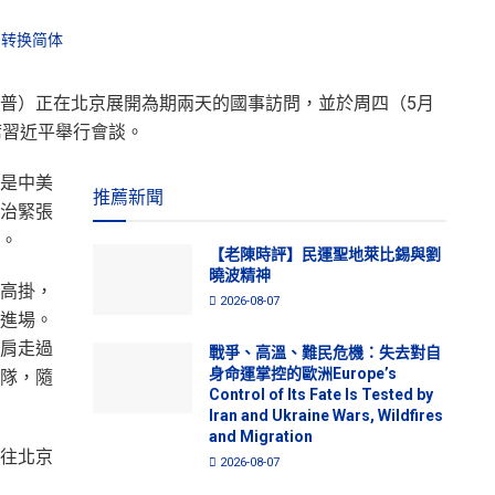
转换简体
mp，川普）正在北京展開為期兩天的國事訪問，並於周四（5月
席習近平舉行會談。
是中美
推薦新聞
治緊張
。
【老陳時評】民運聖地萊比錫與劉
曉波精神
高掛，
2026-08-07
進場。
肩走過
戰爭、高溫、難民危機：失去對自
身命運掌控的歐洲Europe’s
隊，隨
Control of Its Fate Is Tested by
Iran and Ukraine Wars, Wildfires
and Migration
往北京
2026-08-07