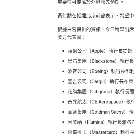
重要性可能高於外界原先預期。
黃仁勳在抵達北京前曾表示，希望中
根據白宮提供的資訊，今日稍早出席
美方代表團：
蘋果公司（Apple）執行長提姆・
黑石集團（Blackstone）執行長
波音公司（Boeing）執行長凱利・奧
嘉吉公司（Cargill）執行長布萊恩
花旗集團（Citigroup）執行長簡
奇異航太（GE Aerospace）執行長
高盛集團（Goldman Sachs）
因美納（Illumina）執行長雅各布
萬事達卡（Mastercard）執行長