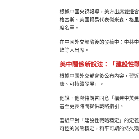
根據中國央視報導，美方出席雙邊會
格塞斯、美國貿易代表傑米森・格里
席名單。
在中國外交部隨後的發稿中：中共中
峰等人出席。
美中關係新說法：「建設性
根據中國外交部會後公布內容，習近
康、可持續發展」。
他說，他與特朗普同意「構建中美建
甚至更長時間提供戰略指引。
習近平對「建設性戰略穩定」的定義
可控的常態穩定，和平可期的持久穩