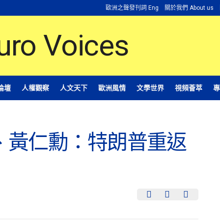
歐洲之聲發刊詞 Eng
關於我們 About us
論壇
人權觀察
人文天下
歐洲風情
文學世界
視頻薈萃
專
、黃仁勳：特朗普重返