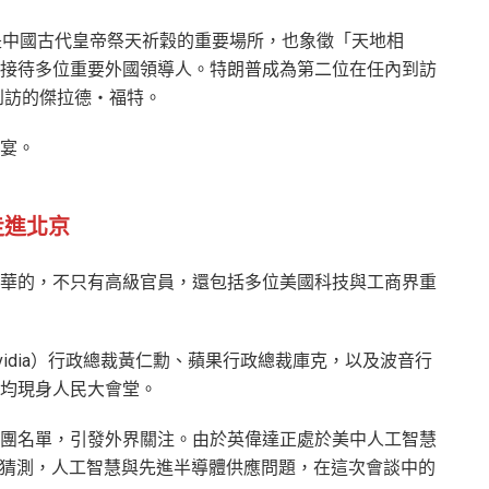
是中國古代皇帝祭天祈穀的重要場所，也象徵「天地相
接待多位重要外國領導人。特朗普成為第二位在任內到訪
到訪的傑拉德・福特。
宴。
走進北京
華的，不只有高級官員，還包括多位美國科技與工商界重
idia）行政總裁黃仁勳、蘋果行政總裁庫克，以及波音行
均現身人民大會堂。
團名單，引發外界關注。由於英偉達正處於美中人工智慧
界猜測，人工智慧與先進半導體供應問題，在這次會談中的