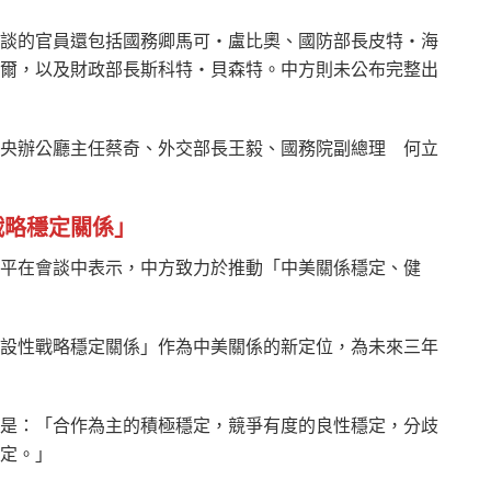
談的官員還包括國務卿馬可・盧比奧、國防部長皮特・海
爾，以及財政部長斯科特・貝森特。中方則未公布完整出
央辦公廳主任蔡奇、外交部長王毅、國務院副總理 何立
戰略穩定關係」
平在會談中表示，中方致力於推動「中美關係穩定、健
設性戰略穩定關係」作為中美關係的新定位，為未來三年
是：「合作為主的積極穩定，競爭有度的良性穩定，分歧
定。」