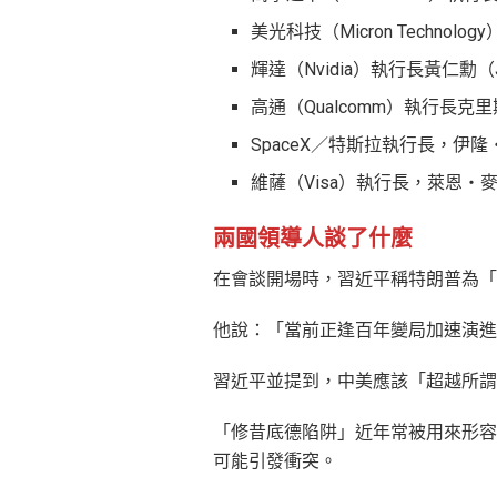
美光科技（Micron Technolo
輝達（Nvidia）執行長黃仁勳（Je
高通（Qualcomm）執行長克里斯
SpaceX／特斯拉執行長，伊隆・
維薩（Visa）執行長，萊恩・麥金納
兩國領導人談了什麼
在會談開場時，習近平稱特朗普為「
他說：「當前正逢百年變局加速演進
習近平並提到，中美應該「超越所謂
「修昔底德陷阱」近年常被用來形容
可能引發衝突。