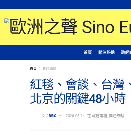
首頁
關注熱點
政經
首頁
政經論壇
紅毯、會談、台灣
北京的關鍵48小時
文 /
BBC
2026-05-14
在
政經論壇
,
關注熱點