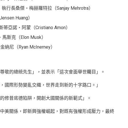
gy）執行長桑傑・梅赫羅特拉（Sanjay Mehrotra）
nsen Huang）
蒂亞諾・阿蒙（Cristiano Amon）
馬斯克（Elon Musk）
尼（Ryan McInerney）
尊敬的總統先生」，並表示「這次會面舉世矚目」。
，國際形勢變亂交織，世界走到新的十字路口。」
的修昔底德陷阱，開創大國關係的新範式」。
中美關係，即新興強權崛起，對既有強權形成壓力，最終