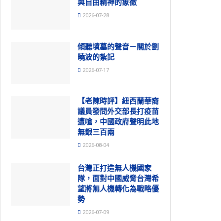
與自由精神的象徵
2026-07-28
傾聽墳墓的聲音－關於劉
曉波的紮記
2026-07-17
【老陳時評】紐西蘭華裔
議員發問外交部長打疫苗
遭嗆，中國政府聲明此地
無銀三百兩
2026-08-04
台灣正打造無人機國家
隊，面對中國威脅台灣希
望將無人機轉化為戰略優
勢
2026-07-09