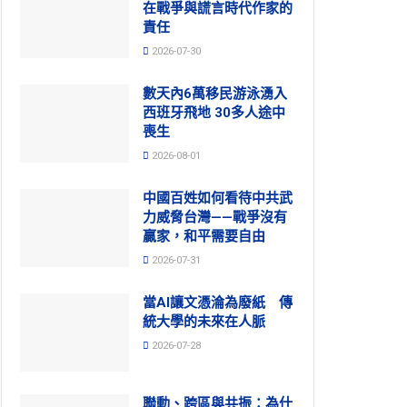
在戰爭與謊言時代作家的
責任
2026-07-30
數天內6萬移民游泳湧入
西班牙飛地 30多人途中
喪生
2026-08-01
中國百姓如何看待中共武
力威脅台灣——戰爭沒有
贏家，和平需要自由
2026-07-31
當AI讓文憑淪為廢紙 傳
統大學的未來在人脈
2026-07-28
聯動、跨區與共振：為什