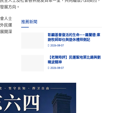
民主人士及社會各界朋友齊聚一堂，共同緬懷六四英烈，
發展方向。
會人士
推薦新聞
外民運
展開深
彰顯基督復活的生命——羅蘭德·庫
訥牧師卸任與退休禮拜側記
2026-08-07
【老陳時評】民運聖地萊比錫與劉
曉波精神
2026-08-07