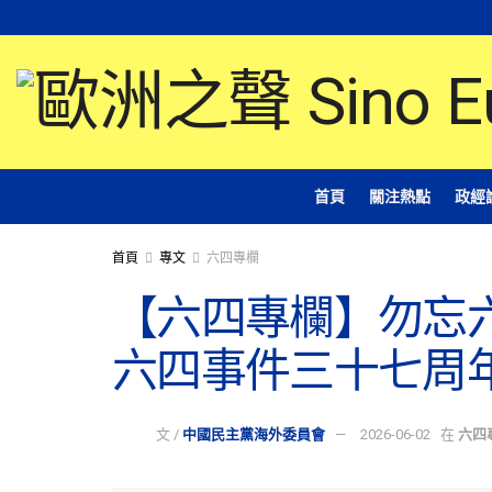
首頁
關注熱點
政經
首頁
專文
六四專欄
【六四專欄】勿忘六
六四事件三十七周
文 /
中國民主黨海外委員會
2026-06-02
在
六四