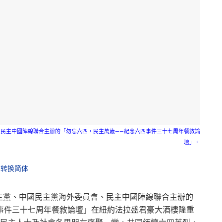
會、民主中國陣線聯合主辦的「勿忘六四，民主萬歲——紀念六四事件三十七周年餐敘論
壇」。
转换简体
民主黨、中國民主黨海外委員會、民主中國陣線聯合主辦的
事件三十七周年餐敘論壇」在紐約法拉盛君豪大酒樓隆重