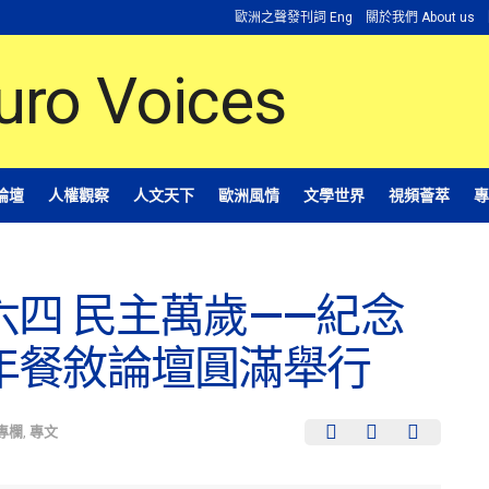
歐洲之聲發刊詞 Eng
關於我們 About us
論壇
人權觀察
人文天下
歐洲風情
文學世界
視頻薈萃
專
四 民主萬歲——紀念
年餐敘論壇圓滿舉行
專欄
,
專文