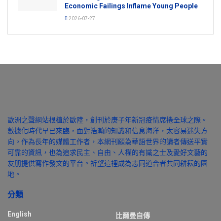
Economic Failings Inflame Young People
2026-07-27
歐洲之聲網站根植於歐陸，創刊於庚子年新冠疫情席捲全球之際。
數據化時代早已來臨，面對浩瀚的知識和信息海洋，太容易迷失方
向。作為長年的媒體工作者，本網刊願為華語世界的讀者傳送平實
可靠的資訊，也為追求民主、自由、人權的有識之士及愛好文藝的
友朋提供寫作發文的平台。祈望這裡成為志同道合者共同耕耘的園
地。
分類
English
比爾曼自傳