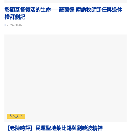
彰顯基督復活的生命——羅蘭德·庫訥牧師卸任與退休
禮拜側記
2026-08-07
人文天下
【老陳時評】民運聖地萊比錫與劉曉波精神