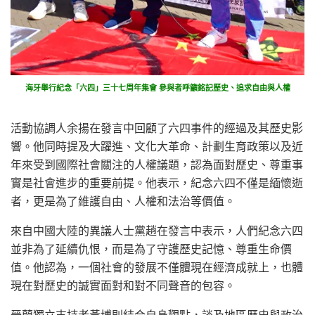
海牙舉行紀念「六四」三十七周年集會 參與者呼籲銘記歷史、追求自由與人權
活動協調人余揚在發言中回顧了六四事件的經過及其歷史影
響。他同時提及大躍進、文化大革命、計劃生育政策以及近
年來受到國際社會關注的人權議題，認為面對歷史、尊重事
實是社會進步的重要前提。他表示，紀念六四不僅是緬懷逝
者，更是為了維護自由、人權和法治等價值。
來自中國大陸的異議人士黨趙在發言中表示，人們紀念六四
並非為了延續仇恨，而是為了守護歷史記憶、尊重生命價
值。他認為，一個社會的發展不僅體現在經濟成就上，也體
現在對歷史的誠實面對和對不同聲音的包容。