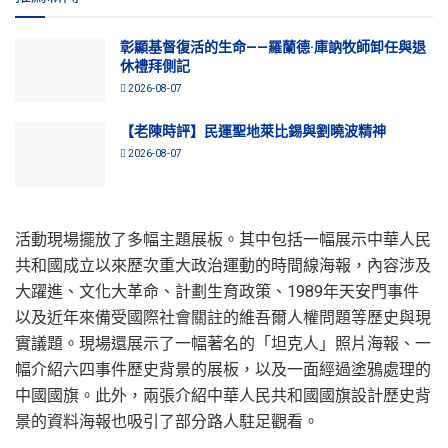
彰顯基督復活的生命——羅蘭德·庫訥牧師卸任與退
休禮拜側記
2026-08-07
【老陳時評】民運聖地萊比錫與劉曉波精神
2026-08-07
活動現場擺放了多幅主題展板。其中包括一幅展示中華人民
共和國成立以來歷次重大政治運動的時間線海報，內容涉及
大躍進、文化大革命、計劃生育政策、1989年天安門事件
以及近年來備受國際社會關註的維吾爾人權問題等歷史與現
實議題。現場還展示了一幅著名的「坦克人」照片海報、一
幅介紹六四事件歷史背景的展板，以及一面經過塗鴉處理的
中國國旗。此外，兩張介紹中華人民共和國國旗設計歷史背
景的資料海報也吸引了部分路人駐足觀看。