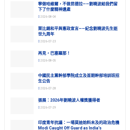
寧做哈維爾，不做昆德拉——劉曉波給我們留
下了什麼精神遺產
2026-08-04
萊比錫和平與憲政宣言——紀念劉曉波先生逝
世九周年
2026-07-23
再見，巴塞羅那！
2026-08-05
中國民主黨幹部學院成立及首期幹部培訓班招
生公告
2026-07-28
張展：2026年劉曉波人權獎獲得者
2026-07-29
印度青年抗議：一場莫迪始料未及的政治危機
Modi Caught Off Guard as India’s