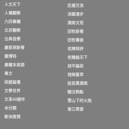
人文天下
民運交流
人權觀察
淇園漫步
六四專欄
潤南文苑
北京觀察
田牧新著
古典音樂
田牧筆談
嚴家祺新著
老陳時評
圖博特
老魏論天下
墨爾本夜語
胡平論政
專文
視頻薈萃
政經論壇
追思萬潤南
文學世界
關注熱點
文革60週年
雪山下的火焰
未分類
香江寄語
歐洲風情