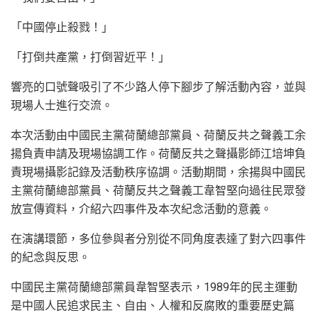
「中國停止殺戮！」
「打倒共產黨，打倒習近平！」
響亮的口號聲吸引了不少路人停下腳步了解活動內容，並與
現場人士進行交流。
本次活動由中國民主黨荷蘭總部黨員、荷蘭反共之聲義工余
揚負責申請及現場協調工作。荷蘭反共之聲攝影師江培坤負
責現場攝影記錄及活動秩序協調。活動期間，余揚與中國民
主黨荷蘭總部黨員、荷蘭反共之聲義工韋智堅向過往民眾發
放宣傳資料，介紹六四事件及本次紀念活動的意義。
在演講環節，多位參與者分別從不同角度表達了對六四事件
的紀念與反思。
中國民主黨荷蘭總部黨員韋智堅表示，1989年的民主運動
是中國人民追求民主、自由、人權和反腐敗的重要歷史篇