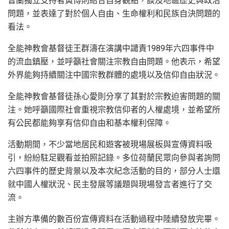
晉蘭獨立支持者黃博則結合自身觀點，談及地區歷史與政治
問題，並表達了對於個人自由、生命權利和民族自決問題的
看法。
全能神教會基督徒王群濤在演講中譴責1989年六四事件中
的流血鎮壓，並呼籲社會關注宗教自由問題。他表示，希望
外界能夠持續關注中國宗教群體的處境以及信仰自由狀況。
全能神教會基督徒孫心愛則分享了其對於宗教迫害問題的關
注。她呼籲國際社會重視宗教信仰者的人權處境，並希望所
有公民都能夠享有信仰自由和基本權利保障。
活動期間，不少當地居民和遊客被現場展板與宣傳資料吸
引，紛紛駐足觀看並拍照記錄。多位荷蘭民眾向參與者詢問
六四事件的歷史背景以及本次紀念活動的目的，部分人士還
就中國人權狀況、民主發展等議題與現場發言者進行了交
流。
主辦方準備的數百份宣傳資料在活動過程中陸續發放完畢。