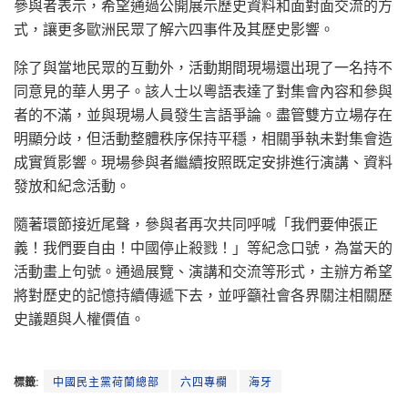
參與者表示，希望通過公開展示歷史資料和面對面交流的方
式，讓更多歐洲民眾了解六四事件及其歷史影響。
除了與當地民眾的互動外，活動期間現場還出現了一名持不
同意見的華人男子。該人士以粵語表達了對集會內容和參與
者的不滿，並與現場人員發生言語爭論。盡管雙方立場存在
明顯分歧，但活動整體秩序保持平穩，相關爭執未對集會造
成實質影響。現場參與者繼續按照既定安排進行演講、資料
發放和紀念活動。
隨著環節接近尾聲，參與者再次共同呼喊「我們要伸張正
義！我們要自由！中國停止殺戮！」等紀念口號，為當天的
活動畫上句號。通過展覽、演講和交流等形式，主辦方希望
將對歷史的記憶持續傳遞下去，並呼籲社會各界關注相關歷
史議題與人權價值。
標籤:
中國民主黨荷蘭總部
六四專欄
海牙