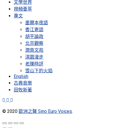
文學世界
視頻薈萃
專文
墨爾本夜語
香江寄語
胡平論政
北京觀察
潤南文苑
淇園漫步
老陳時評
雪山下的火焰
English
古典音樂
田牧新著
© 2020
歐洲之聲 Sino Euro Voices
.