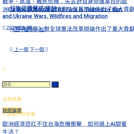
戰爭、高溫、難民危機：失去對自身命運掌控的歐
和牧師羅蘭德·庫納
《零八憲章》對全球憲法改革辯論作出了重大貢
洲Europe’s Control of Its Fate Is Tested by Iran
and Ukraine Wars, Wildfires and Migration
2026-08-07
《零八憲章》對全球憲法改革辯論作出了重大貢
上一個
下一個
上一個
下一個
沒有結果
政經論壇
查看所有結果
歐洲經濟恐扛不住台海危機衝擊 如何過上AI甜蜜
生活？