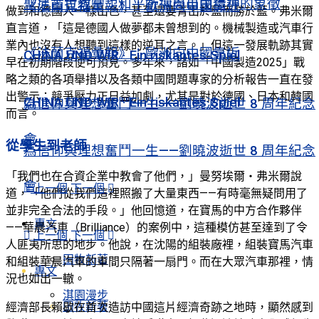
聖尼古拉教堂：和平祈禱與自由精神的象徵
《法蘭克福彙報》：歐洲向中國靠近
做到和德國人一樣出色，甚至還要青出於藍而勝於藍。弗米爾
直言道，「這是德國人做夢都未曾想到的。機械製造或汽車行
業內也沒有人想聽到這樣的逆耳之言。」但這一發展軌跡其實
《法蘭克福彙報》：歐洲向中國靠近
CHINA UND WIR · Ein riskantes Spiel
早在初期階段便可預見。多年來，諸如「中國製造2025」戰
略之類的各項舉措以及各類中國問題專家的分析報告一直在發
出警示：競爭壓力正日益加劇，尤其是對於德國、日本和韓國
CHINA UND WIR · Ein riskantes Spiel
為信仰與理想奮鬥一生——劉曉波逝世 8 周年紀念
而言。
會
從學生到老師
為信仰與理想奮鬥一生——劉曉波逝世 8 周年紀念
「我們也在合資企業中教會了他們，」曼努埃爾‧弗米爾說
會
上一個
下一個
道，「他們從我們這裡照搬了大量東西——有時毫無疑問用了
並非完全合法的手段。」他回憶道，在寶馬的中方合作夥伴
專文
——華晨汽車（Brilliance）的案例中，這種模仿甚至達到了令
上一個
下一個
人匪夷所思的地步。他說，在沈陽的組裝廠裡，組裝寶馬汽車
田牧新著
和組裝華晨汽車的車間只隔著一扇門。而在大眾汽車那裡，情
專文
況也如出一轍。
淇園漫步
田牧新著
經濟部長賴歇在首次造訪中國這片經濟奇跡之地時，顯然感到