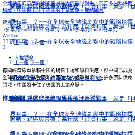
全球領先的工業強國和德國強大的競爭對手。在許多原料供應
建構台灣「超級豪豬戰略」
聯動、跨區與共振：為什麽「台灣有事」就是「
領域，中國還卡住了德國的工業命脈。網絡圖片
界有事」？——在全球安全地緣劇變中的戰略抉擇
转换简体
聯動、跨區與共振：為什麽「台灣有事」就是「
分享到 Facebook
分享到 Twitter
分享到 Line
分享到
WeChat
界有事」？——在全球安全地緣劇變中的戰略抉擇
上一個
下一個
人權觀察
上一個
下一個
德國經濟嚴重依賴中國的銷售市場和原料供應，但中國已成為
人權觀察
全球領先的工業強國和德國強大的競爭對手。在許多原料供應
高瑜：遵紀守法維權舉報卻連連碰壁
領域，中國還卡住了德國的工業命脈。
高瑜：遵紀守法維權舉報卻連連碰壁
推薦新聞
聯動、跨區與共振：為什麽「台灣有事」就是「
界有事」？——在全球安全地緣劇變中的戰略抉擇
聯動、跨區與共振：為什麽「台灣有事」就是「
界有事」？——在全球安全地緣劇變中的戰略抉擇
踏上歐洲疆域，我對劉曉波精神遺產的新思考