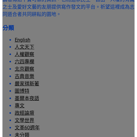
之士及愛好文藝的友朋提供寫作發文的平台。祈望這裡成為志
同道合者共同耕耘的園地。
分類
English
人文天下
人權觀察
六四專欄
北京觀察
古典音樂
嚴家祺新著
圖博特
墨爾本夜語
專文
政經論壇
文學世界
文革60週年
未分類