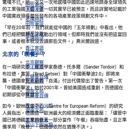
驚嘆不已。她一次又一次地感嘆中國如此迅速地躋身全球領先
田牧筆談
的工業強國。但，這一切其實早已被預言，而且詳實地記載於
淇園漫步
中國黨政領導層所發布的各項產業政策規劃文件中。
老陳時評
田牧筆談
「早在20年前，我們就能從中國的『五年規劃』中看出，他
胡平論政
們已經把寶押在了電動出行領域。但那時我們並沒有把這當回
老陳時評
事，或者根本就沒去讀那些文件，」弗米爾說道。
香江寄語
胡平論政
北京的「晚餐」？
北京觀察
在一項研究中，經濟學家桑德‧托多爾（Sander Tordoir）和
香江寄語
布拉德‧塞策（Brad Setser）對「中國衝擊波2.0」即將來
比爾曼自傳
襲、德國會對此前的「自滿」付出代價發出了警告。第一次
北京觀察
「中國衝擊波」始於2001年，曾給美國造成重創，而德國在
潤南文苑
初期卻從中獲益。
比爾曼自傳
雪山下的火焰
如今，歐洲改革中心（Centre for European Reform）的研究
潤南文苑
人員指出，德國這一歐洲最大的經濟體正面臨重壓：「儘管中
國已將德國工業的很大一部分當作『午餐』吞噬殆盡，且正準
嚴家祺新著
雪山下的火焰
備享用『晚餐』，德國卻依然在猶豫不決。」