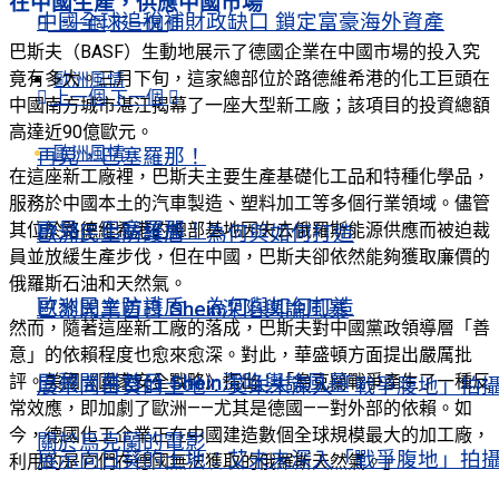
在中國生產，供應中國市場
中國全球追稅補財政缺口 鎖定富豪海外資產
上一個
下一個
巴斯夫（BASF）生動地展示了德國企業在中國市場的投入究
竟有多大。三月下旬，這家總部位於路德維希港的化工巨頭在
歐洲風情
上一個
下一個
中國南方城市湛江揭幕了一座大型新工廠；該項目的投資總額
高達近90億歐元。
歐洲風情
再見，巴塞羅那！
在這座新工廠裡，巴斯夫主要生產基礎化工品和特種化學品，
服務於中國本土的汽車製造、塑料加工等多個行業領域。儘管
再見，巴塞羅那！
其位於路德維希港的總部基地因失去俄羅斯能源供應而被迫裁
歐洲民主防護盾 為何與如何打造
員並放緩生產步伐，但在中國，巴斯夫卻依然能夠獲取廉價的
俄羅斯石油和天然氣。
歐洲民主防護盾 為何與如何打造
巴黎開業首日 Shein深陷輿論風暴
然而，隨著這座新工廠的落成，巴斯夫對中國黨政領導層「善
意」的依賴程度也愈來愈深。對此，華盛頓方面提出嚴厲批
評。美國《國家安全戰略》指出：「烏克蘭戰爭產生了一種反
巴黎開業首日 Shein深陷輿論風暴
展示向日葵的土地：艾未未深入「戰爭腹地」拍
常效應，即加劇了歐洲——尤其是德國——對外部的依賴。如
今，德國化工企業正在中國建造數個全球規模最大的加工廠，
關於烏克蘭的電影
展示向日葵的土地：艾未未深入「戰爭腹地」拍
利用的是它們在德國無法獲取的俄羅斯天然氣。」