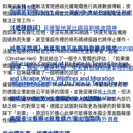
如果沒有鍺，便無法實現通過光纖電纜進行高速數據傳輸；夜
休禮拜側記
彰顯基督復活的生命——羅蘭德·庫訥牧師卸任與退
視設備和為太空探測器及衛星提供動力的高效太陽能電池也將
無法正常工作。
休禮拜側記
【老陳時評】民運聖地萊比錫與劉曉波精神
而如果沒有鎵化合物，便沒有高速5G網路。快速充電設備將
因過熱而失靈，甚至連超市裡的條形碼掃描器也將停止運作。
【老陳時評】民運聖地萊比錫與劉曉波精神
戰爭、高溫、難民危機：失去對自身命運掌控的
法蘭克福原材料貿易公司TRADIUM的克里斯蒂安‧赫爾
（Christian Hell）對此給出了一個令人警醒的評估：「如果連
洲Europe’s Control of Its Fate Is Tested by Iran
德國這樣一個迄今供應相對得到保障的國家都落得空手而歸的
戰爭、高溫、難民危機：失去對自身命運掌控的
下場，這無疑傳遞了一個明確的訊號。」
and Ukraine Wars, Wildfires and Migration
洲Europe’s Control of Its Fate Is Tested by Iran
儘管
德國經濟部長賴歇
（Katherina Reiche）呼籲為在華經營
的德國企業創造公平競爭的環境，並敦促確保
稀土供應
，但決
and Ukraine Wars, Wildfires and Migration
劉曉波：看哪，這隻濡水撲火的鸚鵡
策權卻完全掌握在北京的領導者手中。與此同時，歐盟內部仍
缺乏統一的對華立場。德國正試圖對採取更為強硬的對華策略
踩下「剎車」，原因在於擔心此舉可能導致本國企業面臨報復
劉曉波：看哪，這隻濡水撲火的鸚鵡
中國全球追稅補財政缺口 鎖定富豪海外資產
性措施。