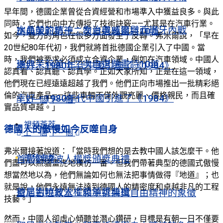
早年間，德國企業曾從合資經營和市場準入中獲益良多。與此
同時，它們也向中方傳授了技術訣竅——尤其是在汽車行業。
水晶般的精神：喬治奧威爾與西班牙內戰
瑞典茉莉第十二次自選題畫詩10首
如今，雙方的角色在很多方面發生了反轉。弗米爾說，「早在
20世紀80年代初，我們就將首批德國企業引入了中國。當
時，我們被要求必須成立合資企業，例如在汽車領域。中國人
瑞典茉莉第十二次自選題畫詩10首
幸好，1980年代中國引進了《1984》
認真看、認真聽、認真學。正如大家所知，正是在這一領域，
他們現在已經遠遠超越了我們。他們正向市場推出一批精彩絕
倫的汽車產品——這些車輛不僅外觀亮麗、價格親民，而且確
幸好，1980年代中國引進了《1984》
上一個
下一個
實品質卓越。」
視頻薈萃
德國人的傲慢如今反噬自身
上一個
下一個
弗米爾接著說道：「當時我們想的是去教中國人該怎麼干。他
視頻薈萃
首屆劉曉波人權獎頒獎典禮
們盡可以照貓畫虎地模仿一番。但我們帶著典型的德國式傲慢
想當然地以為，他們無論如何也無法把事情做得『地道』；也
就是說，他們永遠無法達到德國人的精密度和卓越非凡的工程
首屆劉曉波人權獎頒獎典禮
聖尼古拉教堂：和平祈禱與自由精神的象徵
技藝。」
然而，中國人卻虛心傾聽並潛心鑽研，目標是有朝一日不僅要