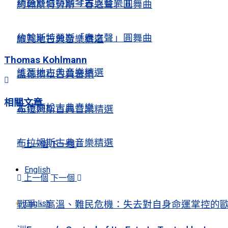
精選舒伯特鋼琴古典音樂Ⅱ
約翰斯特勞斯「春之聲」圓舞曲
約翰斯特勞斯「春之聲」圓舞曲
維瓦地古典音樂精選
Thomas Kohlmann
維瓦地古典音樂精選
孟德爾松古典音樂
相關
文章
孟德爾松古典音樂
布拉姆斯古典音樂精選
布拉姆斯古典音樂精選
上一個
下一個
English
上一個
下一個
English
戰爭、高溫、難民危機：失去對自身命運掌控的