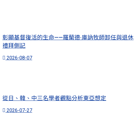
彰顯基督復活的生命——羅蘭德·庫訥牧師卸任與退休
禮拜側記
2026-08-07
從日、韓、中三名學者觀點分析東亞想定
2026-07-27