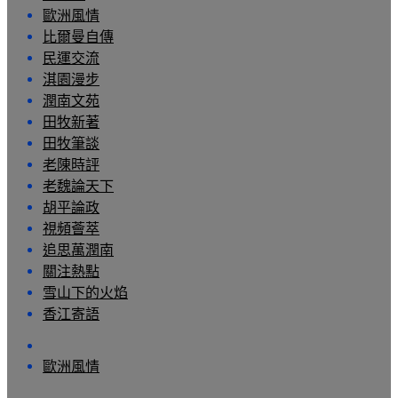
歐洲風情
比爾曼自傳
民運交流
淇園漫步
潤南文苑
田牧新著
田牧筆談
老陳時評
老魏論天下
胡平論政
視頻薈萃
追思萬潤南
關注熱點
雪山下的火焰
香江寄語
歐洲風情