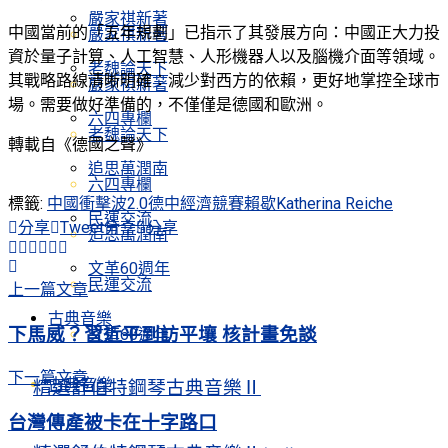
嚴家祺新著
中國當前的「五年規劃」已指示了其發展方向：中國正大力投
嚴家祺新著
資於量子計算、人工智慧、人形機器人以及腦機介面等領域。
老魏論天下
其戰略路線清晰明確：減少對西方的依賴，更好地掌控全球市
嚴家祺新著
場。需要做好準備的，不僅僅是德國和歐洲。
六四專欄
老魏論天下
轉載自《德國之聲》
追思萬潤南
六四專欄
標籤:
中國衝擊波2.0
德中經濟競賽
賴歇Katherina Reiche
民運交流
分享
Tweet
分享
分享
追思萬潤南
文革60週年
民運交流
上一篇文章
古典音樂
下馬威？習近平到訪平壤 核計畫免談
文革60週年
下一篇文章
古典音樂
精選舒伯特鋼琴古典音樂Ⅱ
台灣傳產被卡在十字路口