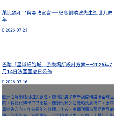
萊比錫和平與憲政宣言——紀念劉曉波先生逝世九周
年
2026-07-23
巴黎「星球細胞城」游樂場所設計方案——2026年7
月14日法國國慶日公佈
2026-07-16
歐洲之聲網站根植於歐陸，創刊於庚子年新冠疫情席捲全球之
際。數據化時代早已來臨，面對浩瀚的知識和信息海洋，太容
易迷失方向。作為長年的媒體工作者，本網刊願為華語世界的
讀者傳送平實可靠的資訊，也為追求民主、自由、人權的有識