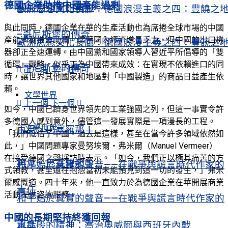
德國企業助推中國產能過剩
關於烏克蘭的電影
歐洲思想文化長廊：德國浪漫主義之四：豐饒之
與此同時，德國企業在華的生產活動也為席捲全球市場的中國
–哥尼斯堡的傳奇
產能過剩推波助瀾。儘管國內經濟增長乏力，但中國的出口機
歐洲思想文化長廊：德國浪漫主義之四：豐饒之
器卻正全速運轉。由中國黨和國家領導人習近平所倡導的「雙
循環」戰略，似乎正為中國帶來成效：在實現不依賴進口的同
–哥尼斯堡的傳奇
上一個
下一個
時，讓世界其他國家和地區對「中國製造」的商品日益產生依
賴。
文學世界
上一個
下一個
如今，中國已躋身世界領先的工業強國之列，但這一事實令許
多德國人感到意外，儘管這一發展實際是一項漫長的工程。
文學世界
再見，巴塞羅那！
「我們低估了中國，過去是這樣，甚至在當今許多領域依然如
此，」中國問題專家曼努埃爾‧弗米爾（Manuel Vermeer）
在接受德國之聲採訪時表示。「如今，我們正以極其痛苦的方
再見，巴塞羅那！
和平始於真實的聲音——在戰爭與謊言時代作家的
式領教，甚至還在抱怨當初未能預見到這一切的發生，」弗米
爾感慨道。四十年來，他一直致力於為德國企業在華開展商業
責任
活動提供咨詢服務。
和平始於真實的聲音——在戰爭與謊言時代作家的
中國的長期堅持終獲回報
責任
水晶般的精神：喬治奧威爾與西班牙內戰