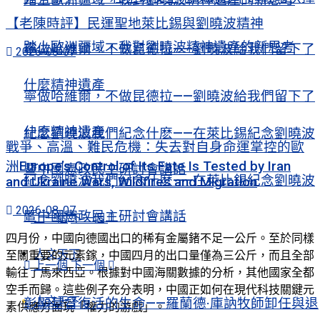
【老陳時評】民運聖地萊比錫與劉曉波精神
踏上歐洲疆域，我對劉曉波精神遺產的新思考
寧做哈維爾，不做昆德拉——劉曉波給我們留下了
2026-08-07
什麼精神遺產
寧做哈維爾，不做昆德拉——劉曉波給我們留下了
什麼精神遺產
紀念劉曉波我們紀念什麽——在萊比錫紀念劉曉波
戰爭、高溫、難民危機：失去對自身命運掌控的歐
洲Europe’s Control of Its Fate Is Tested by Iran
暨中國憲政民主研討會講話
紀念劉曉波我們紀念什麽——在萊比錫紀念劉曉波
and Ukraine Wars, Wildfires and Migration
2026-08-07
暨中國憲政民主研討會講話
上一個
下一個
四月份，中國向德國出口的稀有金屬鍺不足一公斤。至於同樣
人文天下
至關重要的元素鎵，中國四月的出口量僅為三公斤，而且全部
上一個
下一個
輸往了馬來西亞。根據對中國海關數據的分析，其他國家全都
空手而歸。這些例子充分表明，中國正如何在現代科技關鍵元
人文天下
彰顯基督復活的生命——羅蘭德·庫訥牧師卸任與退
素供應方面玩「權力的游戲」。