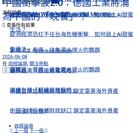
中國衝擊波2.0：德國工業將淪
沒有結果
為中國的「晚餐」？
and Ukraine Wars, Wildfires and Migration
歐洲經濟恐扛不住台海危機衝擊 如何過上AI甜
查看所有結果
生活？
歐洲經濟恐扛不住台海危機衝擊 如何過上AI甜
生活？
劉曉波：看哪，這隻濡水撲火的鸚鵡
文 /
Thomas Kohlmann
2026-06-08
在
政經論壇
,
關注熱點
劉曉波：看哪，這隻濡水撲火的鸚鵡
建構台灣「超級豪豬戰略」
建構台灣「超級豪豬戰略」
中國全球追稅補財政缺口 鎖定富豪海外資產
中國全球追稅補財政缺口 鎖定富豪海外資產
上一個
下一個
政經論壇
上一個
下一個