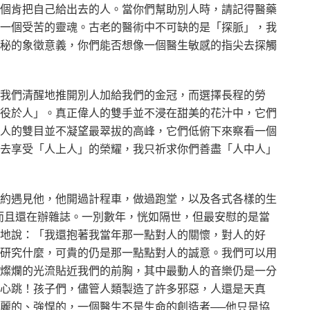
個肯把自己給出去的人。當你們幫助別人時，請記得醫藥
一個受苦的靈魂。古老的醫術中不可缺的是「探脈」，我
秘的象徵意義，你們能否想像一個醫生敏感的指尖去探觸
我們清醒地推開別人加給我們的金冠，而選擇長程的勞
役於人」。真正偉人的雙手並不浸在甜美的花汁中，它們
人的雙目並不凝望最翠拔的高峰，它們低俯下來察看一個
去享受「人上人」的榮耀，我只祈求你們善盡「人中人」
約遇見他，他開過計程車，做過跑堂，以及各式各樣的生
而且還在辦雜誌。一別數年，恍如隔世，但最安慰的是當
地說：「我還抱著我當年那一點對人的關懷，對人的好
研究什麼，可貴的仍是那一點點對人的誠意。我們可以用
燦爛的光流貼近我們的前胸，其中最動人的音樂仍是一分
心跳！孩子們，儘管人類製造了許多邪惡，人還是天真
麗的、強悍的，一個醫生不是生命的創造者──他只是協