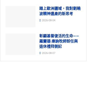
踏上歐洲疆域，我對劉曉
波精神遺產的新思考
2026-08-04
彰顯基督復活的生命——
羅蘭德·庫訥牧師卸任與
退休禮拜側記
2026-08-07