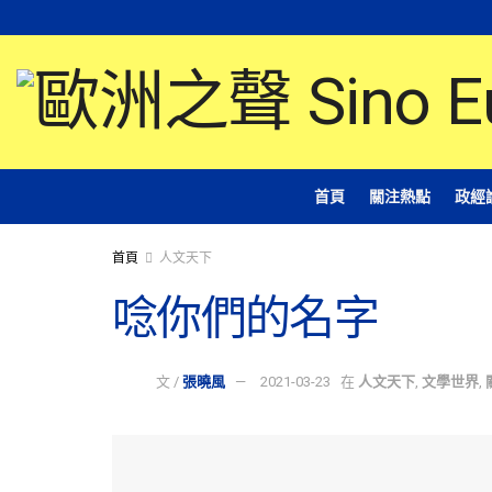
首頁
關注熱點
政經
首頁
人文天下
唸你們的名字
文 /
張曉風
2021-03-23
在
人文天下
,
文學世界
,