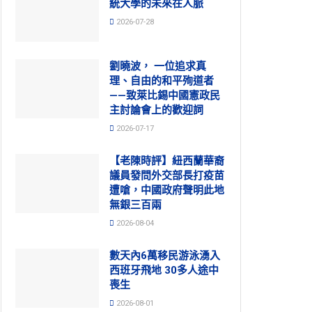
統大學的未來在人脈
2026-07-28
劉曉波， 一位追求真
理、自由的和平殉道者
——致萊比錫中國憲政民
主討論會上的歡迎詞
2026-07-17
【老陳時評】紐西蘭華裔
議員發問外交部長打疫苗
遭嗆，中國政府聲明此地
無銀三百兩
2026-08-04
數天內6萬移民游泳湧入
西班牙飛地 30多人途中
喪生
2026-08-01