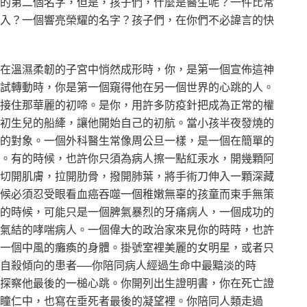
的第二個名字，但是，孩子們，什麼是醫生呢？一件比常
入？一個響亮榮耀的名字？孩子們，在你們不必諱言的快
在溫濕柔韌的子宮中悄然成形時，你，是第一個宣佈這神
試轉動時，你是第一個窺得他在另一個世界的心跳的人。
接住那華麗的初啼。是你，用許多防疫針把成為正常的權
初生兒的船縴，讓他開始自己的初航。當小孩半夜發燒的
的對象。一個外科醫生常像周公旦一樣，是一個在簡單的
。有的時候，也許你只須為病人擦一點紅汞水，開幾顆阿
切開肌膚，拉開肋骨，撥開肺葉，將手術刀伸入一顆深藏
候必須忍受眼看血癌吞噬一個稚嫩無辜的孩童而束手無策
的時候，可能只是一個脾氣暴烈的牙痛病人，一個成功的
氣結的哮喘病人。一個偉大的政治家來見你的時時，也許
一個中風的癱瘓的身體。掛號室裡美麗的女明星，或者只
自殺傾向的患者──你陪同病人經過生命中最黯淡的時
探察他最後的一槌心跳。你開列出生證明書，你在死亡證
瞳仁中，也寫在垂死者最後的凝望裡。你陪同人類走過