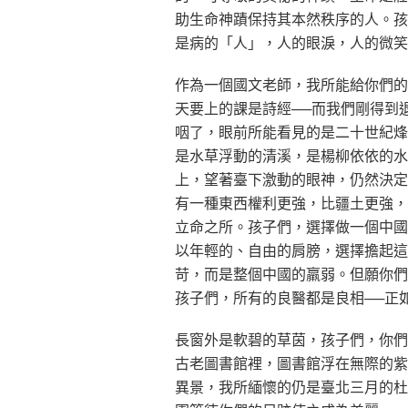
助生命神蹟保持其本然秩序的人。孩
是病的「人」，人的眼淚，人的微笑
作為一個國文老師，我所能給你們的
天要上的課是詩經──而我們剛得到
咽了，眼前所能看見的是二十世紀烽
是水草浮動的清溪，是楊柳依依的水
上，望著臺下激動的眼神，仍然決定
有一種東西權利更強，比疆土更強，
立命之所。孩子們，選擇做一個中國
以年輕的、自由的肩膀，選擇擔起這
苛，而是整個中國的羸弱。但願你們
孩子們，所有的良醫都是良相──正
長窗外是軟碧的草茵，孩子們，你們
古老圖書館裡，圖書館浮在無際的紫
異景，我所緬懷的仍是臺北三月的杜