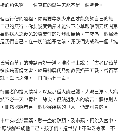
樣的角色啊！一個真正的醫生怎能不是一個聖者。
個苦行僧的過程，你需要學多少東西才能免於自己的無
自己的無行，你要幾度猶豫才能狠下心拿起解剖刀切開第
萬個病人之後免於職業性的冷靜和無情。在成為一個醫治
是我們自己。在一切的給予之前，讓我們先成為一個「擁
氏嘗百草」的神話再說一遍，淮南子上說：「古者民茹草
多疾病毒傷之害，於是神農氏乃始教民播種五縠，嘗百草
就，當此之時，一日而遇七十毒。」
行醫者的投入精神，以及那種人饑己饑、人溺己溺、人病
然不必一天中毒七十餘次，但貼近別人的痛苦，體諒別人
，惻然地探看另一個身罹疾病的「人」仍是可貴的。
市中有老翁賣藥，懸一壺於肆頭，及市罷，輒跳入壺中，
上應該解釋成他自己。孩子們，這世界上不缺乏專家，不