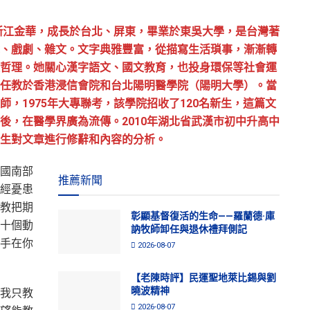
於浙江金華，成長於台北、屏東，畢業於東吳大學，是台灣著
、戲劇、雜文。文字典雅豐富，從描寫生活瑣事，漸漸轉
哲理。她關心漢字語文、國文教育，也投身環保等社會運
任教於香港浸信會院和台北陽明醫學院（陽明大學）。當
，1975年大專聯考，該學院招收了120名新生，這篇文
後，在醫學界廣為流傳。2010年湖北省武漢市初中升高中
生對文章進行修辭和內容的分析。
國南部
推薦新聞
經憂患
教把期
彰顯基督復活的生命——羅蘭德·庫
十個動
訥牧師卸任與退休禮拜側記
手在你
2026-08-07
【老陳時評】民運聖地萊比錫與劉
曉波精神
我只教
2026-08-07