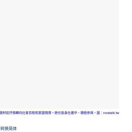
從抒情轉向社會百態和家國情懷。她也投身社運中，積極參與。圖：newtalk.tw
转换简体