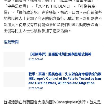
陳艷、姚建清、張瑋珊等製作了「紀念64、自由中國」、
「中共是病毒」、「CCP IS THE DEVIL」、「打倒共產
黨」、「釋放政治犯」等等橫幅、標語、口號。來自荷蘭各
地的民運人士參加了今天的紀念遊行示威活動。新朋友也不
斷加入。從來沒有在荷蘭過參加過我們組織活動的姜流勇、
王俊等民主人士也積極參加了這次活動。
推薦新聞
【老陳時評】民運聖地萊比錫與劉曉波精神
2026-08-07
戰爭、高溫、難民危機：失去對自身命運掌控的歐
洲Europe’s Control of Its Fate Is Tested by Iran
and Ukraine Wars, Wildfires and Migration
2026-08-07
首場活動在荷蘭國會大廈前面的Canegieplein進行。首先是