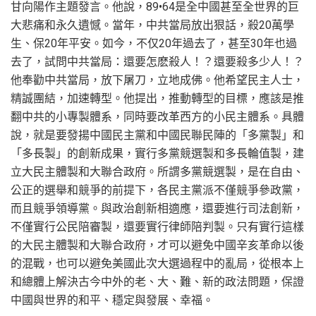
甘向陽作主題發言。他說，89•64是全中國甚至全世界的巨
大悲痛和永久遺憾。當年，中共當局放出狠話，殺20萬學
生、保20年平安。如今，不仅20年過去了，甚至30年也過
去了，試問中共當局：還要怎麽殺人！？還要殺多少人！？
他奉勸中共當局，放下屠刀，立地成佛。他希望民主人士，
精誠團結，加速轉型。他提出，推動轉型的目標，應該是推
翻中共的小專製體系，同時要改革西方的小民主體系。具體
說，就是要發揚中國民主黨和中國民聯民陣的「多黨製」和
「多長製」的創新成果，實行多黨競選製和多長輪值製，建
立大民主體製和大聯合政府。所謂多黨競選製，是在自由、
公正的選舉和競爭的前提下，各民主黨派不僅競爭參政黨，
而且競爭領導黨。與政治創新相適應，還要進行司法創新，
不僅實行公民陪審製，還要實行律師陪判製。只有實行這樣
的大民主體製和大聯合政府，才可以避免中國辛亥革命以後
的混戰，也可以避免美國此次大選過程中的亂局，從根本上
和總體上解決古今中外的老、大、難、新的政法問題，保證
中國與世界的和平、穩定與發展、幸福。