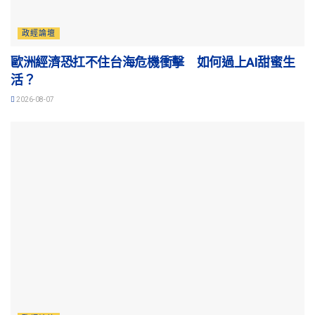
政經論壇
歐洲經濟恐扛不住台海危機衝擊 如何過上AI甜蜜生
活？
2026-08-07