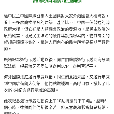
荷蘭民陣分部部分成員。圖/王國興提供
途中民主中國陣線召集人王國興對大家介紹國會大樓時說，
看上去多麽簡樸平凡的建築，甚至比不上中國一個普通的縣
政府大樓，但它卻是人類議會政治的發源地，是民主政治的
原始殿堂，可見民主法治的硬件建設是容易的，物質層面的
趕超是遠遠不夠的，構建人們內心的民主殿堂是長期而艱難
的。
廣場紀念遊行示威活動以後，同仁們繼續遊行示威到海牙國
際法庭，呼籲海牙國際法庭審判CCP、審判習近平。
海牙國際法庭遊行示威以後，同仁們意猶未盡，又遊行示威
到中國駐荷蘭大使館。他們點燃蠟燭、高呼口號，掀起了此
次89•64紀念遊行示威的高潮。
此次紀念遊行示威活動從上午10點持續到下午4點，歷時6
個小時，雖然同仁們都很辛苦，但其意義和影響將是持續、