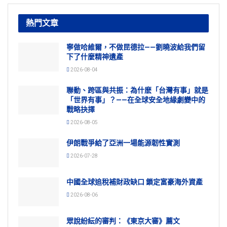
熱門文章
寧做哈維爾，不做昆德拉——劉曉波給我們留
下了什麼精神遺產
2026-08-04
聯動、跨區與共振：為什麽「台灣有事」就是
「世界有事」？——在全球安全地緣劇變中的
戰略抉擇
2026-08-05
伊朗戰爭給了亞洲一場能源韌性實測
2026-07-28
中國全球追稅補財政缺口 鎖定富豪海外資產
2026-08-06
眾說紛紜的審判：《東京大審》薦文