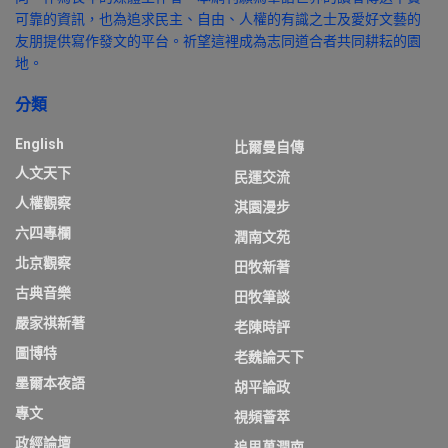
可靠的資訊，也為追求民主、自由、人權的有識之士及愛好文藝的
友朋提供寫作發文的平台。祈望這裡成為志同道合者共同耕耘的園
地。
分類
English
比爾曼自傳
人文天下
民運交流
人權觀察
淇園漫步
六四專欄
潤南文苑
北京觀察
田牧新著
古典音樂
田牧筆談
嚴家祺新著
老陳時評
圖博特
老魏論天下
墨爾本夜語
胡平論政
專文
視頻薈萃
政經論壇
追思萬潤南