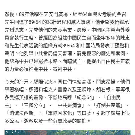
然後，89年活躍在天安門廣場、經歷64血與火考驗的金召
先生回憶了89•64 的悲壯過程和感人事跡，他希望我們繼承
先烈遺志，完成他們的未竟事業。最後，中國民主黨海外委
員會執行主席、曾經因為組建中國民主黨而坐牢多年的陳忠
和先生代表活動的組織方就89•64 和中國時局發表了觀點和
聲明。他列舉中共當局傷天害理、窮兇極惡的歷史和案例，
他認為中共已是窮途末路、面臨滅亡，他提出自由民主正義
的力量必須推翻中共、審判中共。
今天的海牙，驕陽似火。同仁們情緒高漲、鬥志昂揚。他們
舉著橫幅、標語和坦克人畫像以及王炳璋、胡石根、等等很
多民運英雄的畫像，不斷地高呼「紀念64」、「自由民
主」、「三權分立」、「中共是病毒」、「打倒共產黨」、
「消滅法西斯」、「軍隊國家化」等口號，引起了廣場上很
多公民、遊客以及一些荷蘭政要的關註。