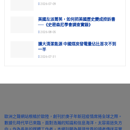
2026-07-09
美國左派菁英，如何把美國歷史變成控訴書
──《史密森尼學會調查實錄》
2026-08-05
擴大清潔能源 中國煤炭發電量佔比首次不到
一半
2026-07-31
歐洲之聲網站根植於歐陸，創刊於庚子年新冠疫情席捲全球之際。
數據化時代早已來臨，面對浩瀚的知識和信息海洋，太容易迷失方
向。作為長年的媒體工作者，本網刊願為華語世界的讀者傳送平實