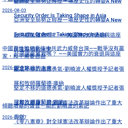
English
亞洲安全局勢正經歷一場歷史性的轉變A New
2026-08-03
Security Order Is Taking Shape in Asia
亞洲安全局勢正經歷一場歷史性的轉變A New
Security Order Is Taking Shape in Asia
台灣還能獲救嗎？ ——美國實力的衰退與這座
中國百姓如何看待中共武力威脅台灣——戰爭沒有贏
民主島嶼的未來
台灣還能獲救嗎？ ——美國實力的衰退與這座
家，和平需要自由
2026-07-31
民主島嶼的未來
堅定不移的道德勇氣-劉曉波人權獎授予記者張
展和牧師羅蘭德·庫納
堅定不移的道德勇氣-劉曉波人權獎授予記者張
展和牧師羅蘭德·庫納
《零八憲章》對全球憲法改革辯論作出了重大
傾聽墳墓的聲音－關於劉曉波的紮記
貢獻
2026-07-17
《零八憲章》對全球憲法改革辯論作出了重大