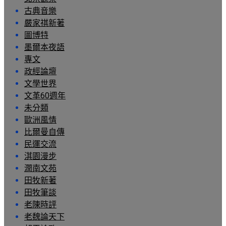
古典音樂
嚴家祺新著
圖博特
墨爾本夜語
專文
政經論壇
文學世界
文革60週年
未分類
歐洲風情
比爾曼自傳
民運交流
淇園漫步
潤南文苑
田牧新著
田牧筆談
老陳時評
老魏論天下