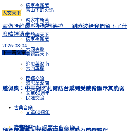
嚴家祺新著
雪山下的火焰
人文天下
嚴家祺新著
嚴家祺新著
寧做哈維爾，不做昆德拉——劉曉波給我們留下了什
麼精神遺產
老魏論天下
嚴家祺新著
2026-08-04
六四專欄
下一篇文章
老魏論天下
追思萬潤南
六四專欄
民運交流
追思萬潤南
蓬佩奧：中共對阿札爾訪台感到受威脅顯示其脆弱
文革60週年
民運交流
古典音樂
文革60週年
古典音樂
精選舒伯特鋼琴古典音樂Ⅱ
拜登選擇黑人女性參議員哈里斯為競選夥伴