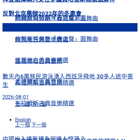
反對北京舉辦2022年的冬奧會
精選舒伯特鋼琴古典音樂Ⅱ
約翰斯特勞斯「春之聲」圓舞曲
熱門文章
約翰斯特勞斯「春之聲」圓舞曲
維瓦地古典音樂精選
維瓦地古典音樂精選
孟德爾松古典音樂
數天內6萬移民游泳湧入西班牙飛地 30多人途中喪
孟德爾松古典音樂
布拉姆斯古典音樂精選
生
2026-08-01
布拉姆斯古典音樂精選
上一個
下一個
English
上一個
下一個
中國出入境新規為何讓人惶恐？