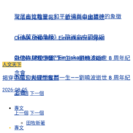
聖尼古拉教堂：和平祈禱與自由精神的象徵
《法蘭克福彙報》：歐洲向中國靠近
《法蘭克福彙報》：歐洲向中國靠近
CHINA UND WIR · Ein riskantes Spiel
CHINA UND WIR · Ein riskantes Spiel
為信仰與理想奮鬥一生——劉曉波逝世 8 周年紀
人文天下
念會
為信仰與理想奮鬥一生——劉曉波逝世 8 周年紀
揭穿中國三大假性敘事
2026-08-05
念會
上一個
下一個
專文
上一個
下一個
田牧新著
專文