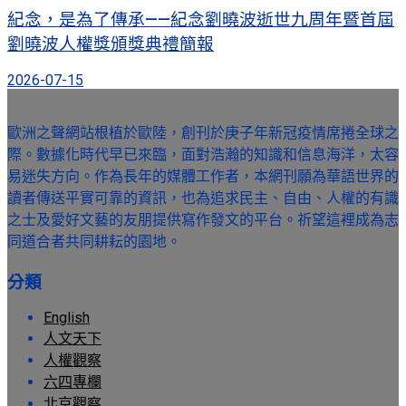
紀念，是為了傳承——紀念劉曉波逝世九周年暨首屆
劉曉波人權獎頒獎典禮簡報
2026-07-15
歐洲之聲網站根植於歐陸，創刊於庚子年新冠疫情席捲全球之
際。數據化時代早已來臨，面對浩瀚的知識和信息海洋，太容
易迷失方向。作為長年的媒體工作者，本網刊願為華語世界的
讀者傳送平實可靠的資訊，也為追求民主、自由、人權的有識
之士及愛好文藝的友朋提供寫作發文的平台。祈望這裡成為志
同道合者共同耕耘的園地。
分類
English
人文天下
人權觀察
六四專欄
北京觀察