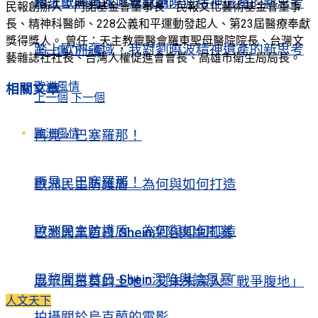
揭穿中國三大假性敘事
踏上歐洲疆域，我對劉曉波精神遺產的新思考
民報創辦人，門諾基金會董事長，民報文化藝術基金會董事
長、精神科醫師、228公義和平運動發起人、第23屆醫療奉獻
獎得獎人。 曾任：天主教靈醫會羅東聖母醫院院長、台灣文
踏上歐洲疆域，我對劉曉波精神遺產的新思考
上一個
下一個
藝雜誌社社長、台灣人權促進會會長、高雄市衛生局局長。
歐洲風情
相關
文章
上一個
下一個
歐洲風情
再見，巴塞羅那！
再見，巴塞羅那！
歐洲民主防護盾 為何與如何打造
歐洲民主防護盾 為何與如何打造
巴黎開業首日 Shein深陷輿論風暴
巴黎開業首日 Shein深陷輿論風暴
展示向日葵的土地：艾未未深入「戰爭腹地」
人文天下
拍攝關於烏克蘭的電影