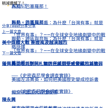
稍減遺憾了！
人文天下
再見，巴塞羅那！
再見，巴塞羅那！
聯動、跨區與共振：為什麽「台灣有事」就是
分享
Tweet
分享
分享
上一篇文章
「世界有事」？——在全球安全地緣劇變中的戰
聯動、跨區與共振：為什麽「台灣有事」就是
美中媒體大戰 簽證風波越演越烈
略抉擇
「世界有事」？——在全球安全地緣劇變中的戰
下一篇文章
略抉擇
美國左派菁英，如何把美國歷史變成控訴書
蓬佩奧：中共對阿札爾訪台感到受威脅顯示其脆弱
──《史密森尼學會調查實錄》
美國左派菁英，如何把美國歷史變成控訴書
──《史密森尼學會調查實錄》
揭穿中國三大假性敘事
陳永興