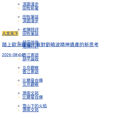
淇園漫步
田牧新著
田牧筆談
淇園漫步
老陳時評
人文天下
田牧筆談
胡平論政
踏上歐洲疆域，我對劉曉波精神遺產的新思考
老陳時評
2026-08-04
香江寄語
胡平論政
北京觀察
香江寄語
比爾曼自傳
北京觀察
潤南文苑
比爾曼自傳
雪山下的火焰
潤南文苑