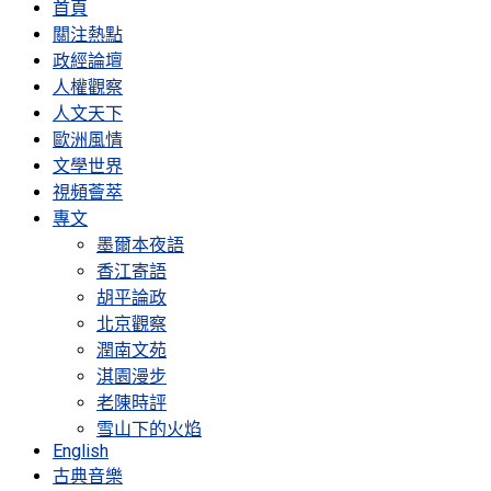
首頁
關注熱點
政經論壇
人權觀察
人文天下
歐洲風情
文學世界
視頻薈萃
專文
墨爾本夜語
香江寄語
胡平論政
北京觀察
潤南文苑
淇園漫步
老陳時評
雪山下的火焰
English
古典音樂