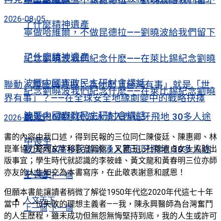
2026-08-05
了什麼精神遺產
寧做哈維爾，不做昆德拉——劉曉波給我們留下
了什麼精神遺產
紀念劉曉波我們紀念什麽——在萊比錫紀念劉曉
波暨中國憲政民主研討會講話
聯動、跨區與共振：為什麽「台灣有事」就是「世
紀念劉曉波我們紀念什麽——在萊比錫紀念劉曉
界有事」？——在全球安全地緣劇變中的戰略抉擇
波暨中國憲政民主研討會講話
數天內6萬移民游泳湧入西班牙飛地 30多人途
2026-08-05
書的內容由我口述，得到民報的三位同仁陳俊廷、陳惠卿、林
中喪生
崑峯協力整理文字和影音圖像；又蒙玉山社魏淑貞女士協助出
數天內6萬移民游泳湧入西班牙飛地 30多人途
版事宜；學生時代就認識的李筱峰、黃文龍和黃春明三位亦師
亦友的人生知交為本書寫序，在此敬表謝意和感恩！
中喪生
上一個
下一個
但願本書能讓讀者稍微了解從1950年代迄2020年代這七十年
人文天下
當中，一位失敗的理想主義者——我，陳永興醫師為台灣奮鬥
上一個
下一個
的人生歷程，雖未成功但無怨無悔堅持到底，我的人生或許可