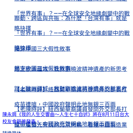
「世界有事」？——在全球安全地緣劇變中的戰
聯動、跨區與共振：為什麽「台灣有事」就是
略抉擇
「世界有事」？——在全球安全地緣劇變中的戰
略抉擇
揭穿中國三大假性敘事
揭穿中國三大假性敘事
踏上歐洲疆域，我對劉曉波精神遺產的新思考
踏上歐洲疆域，我對劉曉波精神遺產的新思考
【老陳時評】紐西蘭華裔議員發問外交部長打
疫苗遭嗆，中國政府聲明此地無銀三百兩
【老陳時評】紐西蘭華裔議員發問外交部長打
陳永興《我的人生交響曲〜人生七十自述》將在8月11日台大
校友會館首發表。
疫苗遭嗆，中國政府聲明此地無銀三百兩
從一隻百元有找的北京烤鴨 看懂中國製造業