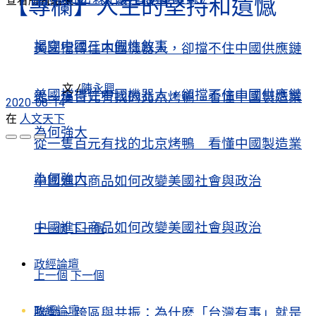
揭穿中國三大假性敘事
【專欄】人生的堅持和遺憾
查看所有結果
揭穿中國三大假性敘事
美國擋得住中國機器人，卻擋不住中國供應鏈
文 /
陳永興
美國擋得住中國機器人，卻擋不住中國供應鏈
從一隻百元有找的北京烤鴨 看懂中國製造業
2020-08-14
在
人文天下
為何強大
從一隻百元有找的北京烤鴨 看懂中國製造業
為何強大
中國進口商品如何改變美國社會與政治
中國進口商品如何改變美國社會與政治
上一個
下一個
政經論壇
上一個
下一個
政經論壇
聯動、跨區與共振：為什麽「台灣有事」就是