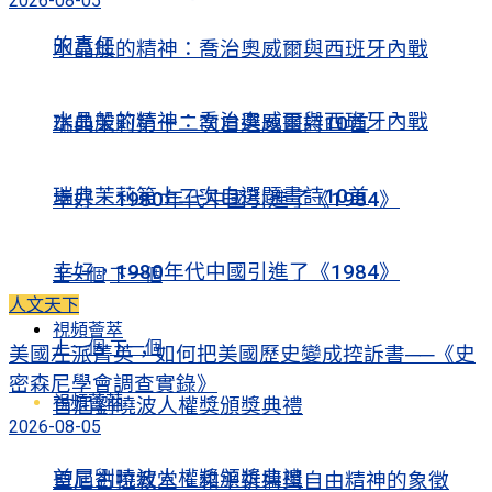
2026-08-05
的責任
水晶般的精神：喬治奧威爾與西班牙內戰
水晶般的精神：喬治奧威爾與西班牙內戰
瑞典茉莉第十二次自選題畫詩10首
瑞典茉莉第十二次自選題畫詩10首
幸好，1980年代中國引進了《1984》
幸好，1980年代中國引進了《1984》
上一個
下一個
人文天下
視頻薈萃
上一個
下一個
美國左派菁英，如何把美國歷史變成控訴書──《史
密森尼學會調查實錄》
視頻薈萃
首屆劉曉波人權獎頒獎典禮
2026-08-05
首屆劉曉波人權獎頒獎典禮
聖尼古拉教堂：和平祈禱與自由精神的象徵