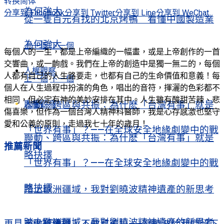
转换简体
為何強大
分享到 Facebook
分享到 Twitter
分享到 Line
分享到 WeChat
從一隻百元有找的北京烤鴨 看懂中國製造業
為何強大
上一個
下一個
每個人的一生，都是上帝編織的一幅畫，或是上帝創作的一首
交響曲，或一齣戲。我們在上帝的創造中是獨一無二的，每個
人權觀察
人都有自己的人生路要走，也都有自己的生命價值和意義！每
上一個
下一個
個人在人生過程中扮演的角色，唱出的音符，揮灑的色彩都不
相同，但必定有神的美妙安排在其中。人生雖有酸甜苦辣、悲
人權觀察
聯動、跨區與共振：為什麽「台灣有事」就是
傷喜樂，但作為一個台灣人精神科醫師，我是心存感激也堅守
愛和公義的原則，走過我七十年的歲月！
「世界有事」？——在全球安全地緣劇變中的戰
聯動、跨區與共振：為什麽「台灣有事」就是
推薦新聞
略抉擇
「世界有事」？——在全球安全地緣劇變中的戰
略抉擇
踏上歐洲疆域，我對劉曉波精神遺產的新思考
踏上歐洲疆域，我對劉曉波精神遺產的新思考
再見，巴塞羅那！
寧做哈維爾，不做昆德拉——劉曉波給我們留下