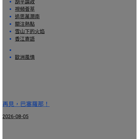
胡平論政
視頻薈萃
追思萬潤南
關注熱點
雪山下的火焰
香江寄語
歐洲風情
再見，巴塞羅那！
2026-08-05