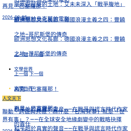
展示向日葵的土地：艾未未深入「戰爭腹地」
再見，巴塞羅那！
2026-08-05
拍攝關於烏克蘭的電影
歐洲思想文化長廊：德國浪漫主義之四：豐饒
之地–哥尼斯堡的傳奇
歐洲思想文化長廊：德國浪漫主義之四：豐饒
之地–哥尼斯堡的傳奇
上一個
下一個
文學世界
上一個
下一個
文學世界
再見，巴塞羅那！
人文天下
再見，巴塞羅那！
和平始於真實的聲音——在戰爭與謊言時代作家
聯動、跨區與共振：為什麽「台灣有事」就是「世
界有事」？——在全球安全地緣劇變中的戰略抉擇
的責任
和平始於真實的聲音——在戰爭與謊言時代作家