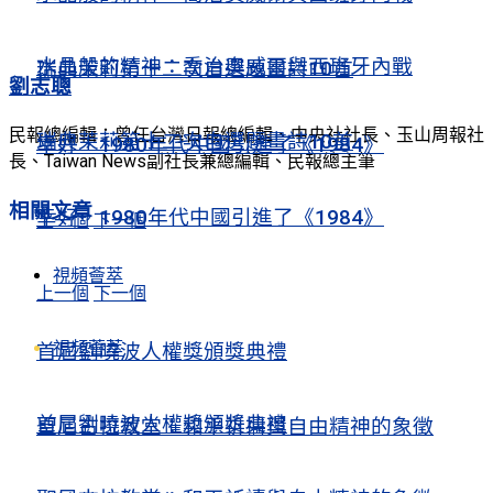
水晶般的精神：喬治奧威爾與西班牙內戰
瑞典茉莉第十二次自選題畫詩10首
劉志聰
民報總編輯；曾任台灣日報總編輯、中央社社長、玉山周報社
瑞典茉莉第十二次自選題畫詩10首
幸好，1980年代中國引進了《1984》
長、Taiwan News副社長兼總編輯、民報總主筆
相關
文章
幸好，1980年代中國引進了《1984》
上一個
下一個
視頻薈萃
上一個
下一個
視頻薈萃
首屆劉曉波人權獎頒獎典禮
首屆劉曉波人權獎頒獎典禮
聖尼古拉教堂：和平祈禱與自由精神的象徵