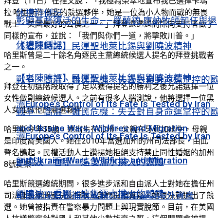
拜登（11日）在推文說：「我極為榮幸地宣布我已選擇卡瑪
休禮拜側記
拉·哈里斯作為我的競選夥伴，她是一位為小人物而戰的無畏
彰顯基督復活的生命——羅蘭德·庫訥牧師卸任與退
戰士、美國最好的公僕之一。」拜登還透過簡訊向支持者做了
同樣的宣布，並說：「我們與你們一道，將擊敗川普。」
休禮拜側記
【老陳時評】民運聖地萊比錫與劉曉波精神
哈里斯曾是二十餘名角逐民主黨總統候選人提名的拜登挑戰者
之一。
【老陳時評】民運聖地萊比錫與劉曉波精神
戰爭、高溫、難民危機：失去對自身命運掌控的
拜登在初選階段取得了足以獲得提名的勝利之後允諾選擇一位
女性做副總統候選人。之前有很多人揣測說，他將選擇一位黑
洲Europe’s Control of Its Fate Is Tested by Iran
人女性做他的競選夥伴。
戰爭、高溫、難民危機：失去對自身命運掌控的
and Ukraine Wars, Wildfires and Migration
哈里斯今年55歲，她出生在加州，父親在牙買加出生，母親
洲Europe’s Control of Its Fate Is Tested by Iran
是印度裔美國人。她在2010年當選加州的州司法部長，由此
聲名鵲起。民權活動人士讚揚她拒絕支持禁止同性婚姻的加州
and Ukraine Wars, Wildfires and Migration
劉曉波：看哪，這隻濡水撲火的鸚鵡
8號提案。
哈里斯競選總統期間，很多進步派和自由派人士對她在擔任州
劉曉波：看哪，這隻濡水撲火的鸚鵡
中國全球追稅補財政缺口 鎖定富豪海外資產
司法部長期間堅決支持執法部門提出質疑。她很快就退出了競
選。她曾被指責在警察暴力問題上與現實脫節。目前，在美國