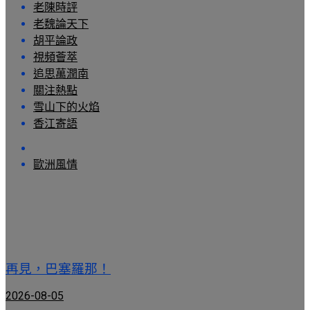
老陳時評
老魏論天下
胡平論政
視頻薈萃
追思萬潤南
關注熱點
雪山下的火焰
香江寄語
歐洲風情
再見，巴塞羅那！
2026-08-05