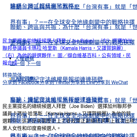
建構台灣「超級豪豬戰略」
聯動、跨區與共振：為什麽「台灣有事」就是「
界有事」？——在全球安全地緣劇變中的戰略抉擇
聯動、跨區與共振：為什麽「台灣有事」就是「
民主黨提名的總統候選人拜登（Joe Biden）（左）選擇加州
界有事」？——在全球安全地緣劇變中的戰略抉擇
上一個
下一個
聯邦參議員卡瑪拉·哈里斯（Kamala Harris，又譯賀錦麗）
（右）為他的競選夥伴。 圖／擷自維基百科，公有領域，民
人權觀察
報合成
上一個
下一個
转换简体
人權觀察
高瑜：遵紀守法維權舉報卻連連碰壁
分享到 Facebook
分享到 Twitter
分享到 Line
分享到 WeChat
高瑜：遵紀守法維權舉報卻連連碰壁
聯動、跨區與共振：為什麽「台灣有事」就是「
民主黨提名的總統候選人拜登（Joe Biden）選擇加州聯邦參
議員卡瑪拉·哈里斯（Kamala Harris，又譯賀錦麗）為他的競
界有事」？——在全球安全地緣劇變中的戰略抉擇
聯動、跨區與共振：為什麽「台灣有事」就是「
選夥伴。這將是美國歷史上主要政黨正副總統選票上首次出現
黑人女性和印度裔候選人。
界有事」？——在全球安全地緣劇變中的戰略抉擇
踏上歐洲疆域，我對劉曉波精神遺產的新思考