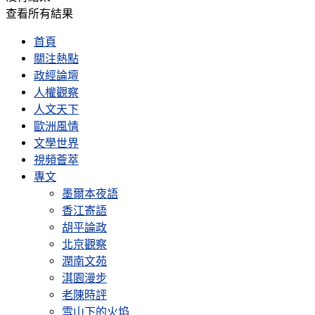
查看所有結果
首頁
關注熱點
政經論壇
人權觀察
人文天下
歐洲風情
文學世界
視頻薈萃
專文
墨爾本夜語
香江寄語
胡平論政
北京觀察
潤南文苑
淇園漫步
老陳時評
雪山下的火焰