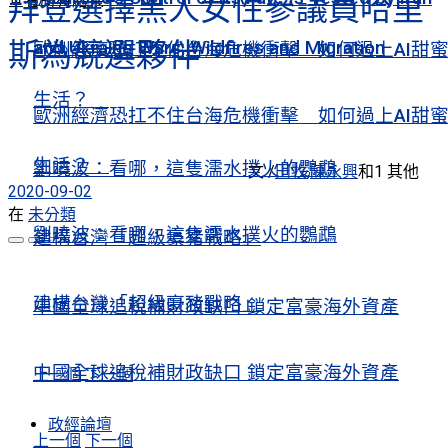
拜登選擇黑人女性參議員哈里
查看所有結果
斯為競選夥伴
and Ukraine Wars, Wildfires and Migration
歐洲經濟恐扛不住台海危機衝擊 如何過上AI甜
生活？
歐洲經濟恐扛不住台海危機衝擊 如何過上AI甜
生活？
劉曉波：看哪，這隻濡水撲火的鸚鵡
文 /
田牧
,
陳永興
和
1 其他
2020-09-02
在
未分類
劉曉波：看哪，這隻濡水撲火的鸚鵡
建構台灣「超級豪豬戰略」
建構台灣「超級豪豬戰略」
中國全球追稅補財政缺口 鎖定富豪海外資產
中國全球追稅補財政缺口 鎖定富豪海外資產
上一個
下一個
政經論壇
上一個
下一個