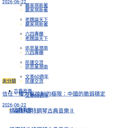
2026-06-22
嚴家祺新著
嚴家祺新著
老魏論天下
嚴家祺新著
六四專欄
老魏論天下
追思萬潤南
六四專欄
民運交流
追思萬潤南
文革60週年
未分類
民運交流
古典音樂
信任、權力與控制的極限：中國的脆弱穩定
文革60週年
2026-06-22
古典音樂
精選舒伯特鋼琴古典音樂Ⅱ