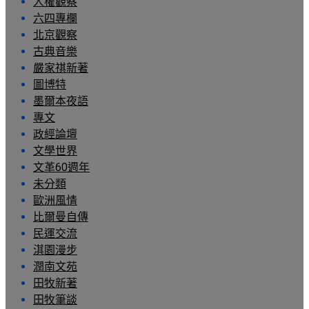
人權觀察
六四專欄
北京觀察
古典音樂
嚴家祺新著
圖博特
墨爾本夜語
專文
政經論壇
文學世界
文革60週年
未分類
歐洲風情
比爾曼自傳
民運交流
淇園漫步
潤南文苑
田牧新著
田牧筆談