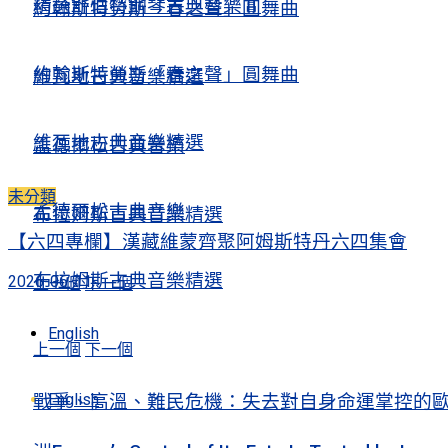
精選舒伯特鋼琴古典音樂Ⅱ
約翰斯特勞斯「春之聲」圓舞曲
約翰斯特勞斯「春之聲」圓舞曲
維瓦地古典音樂精選
維瓦地古典音樂精選
孟德爾松古典音樂
未分類
孟德爾松古典音樂
布拉姆斯古典音樂精選
【六四專欄】漢藏維蒙齊聚阿姆斯特丹六四集會
布拉姆斯古典音樂精選
2026-06-11
上一個
下一個
English
上一個
下一個
English
戰爭、高溫、難民危機：失去對自身命運掌控的