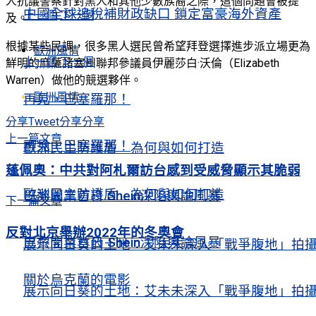
人抗議警察針對黑人和其他少數族裔之際，這個問題會被提
中國全球追稅補財政缺口 鎖定富豪海外資產
上一個
下一個
及。
根據某些民調，很多黑人選民曾希望拜登選擇進步派立場更為
歐洲風情
上一個
下一個
鮮明的麻薩諸塞州聯邦參議員伊麗莎白·沃倫（Elizabeth
Warren）做他的競選夥伴。
歐洲風情
再見，巴塞羅那！
分享
Tweet
分享
分享
上一篇文章
再見，巴塞羅那！
歐洲民主防護盾 為何與如何打造
蓬佩奧：中共對阿札爾訪台感到受威脅顯示其脆弱
歐洲民主防護盾 為何與如何打造
巴黎開業首日 Shein深陷輿論風暴
下一篇文章
反對北京舉辦2022年的冬奧會
巴黎開業首日 Shein深陷輿論風暴
展示向日葵的土地：艾未未深入「戰爭腹地」拍
關於烏克蘭的電影
展示向日葵的土地：艾未未深入「戰爭腹地」拍