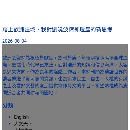
踏上歐洲疆域，我對劉曉波精神遺產的新思考
2026-08-04
歐洲之聲網站根植於歐陸，創刊於庚子年新冠疫情席捲全球之
際。數據化時代早已來臨，面對浩瀚的知識和信息海洋，太容
易迷失方向。作為長年的媒體工作者，本網刊願為華語世界的
讀者傳送平實可靠的資訊，也為追求民主、自由、人權的有識
之士及愛好文藝的友朋提供寫作發文的平台。祈望這裡成為志
同道合者共同耕耘的園地。
分類
English
人文天下