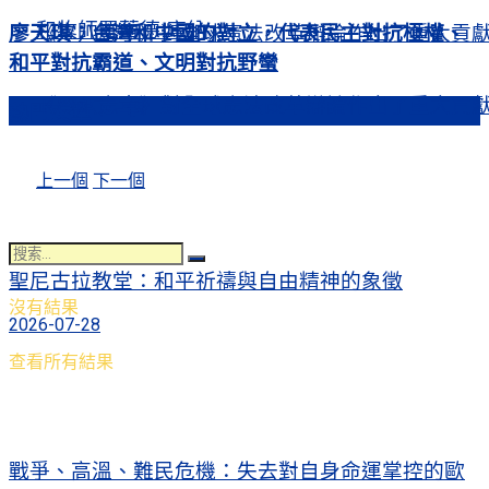
和牧師羅蘭德·庫納
廖天琪：台灣和中國的對立，代表民主對抗極權、
《零八憲章》對全球憲法改革辯論作出了重大貢
和平對抗霸道、文明對抗野蠻
《零八憲章》對全球憲法改革辯論作出了重大貢
上一個
下一個
熱門文章
上一個
下一個
聖尼古拉教堂：和平祈禱與自由精神的象徵
沒有結果
2026-07-28
查看所有結果
戰爭、高溫、難民危機：失去對自身命運掌控的歐