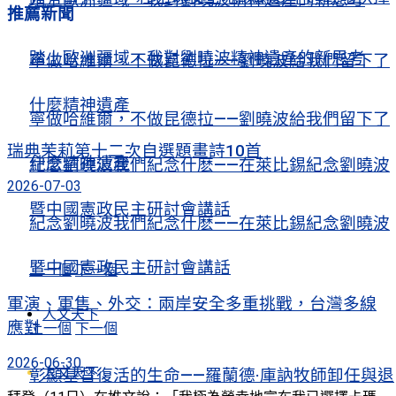
推薦新聞
踏上歐洲疆域，我對劉曉波精神遺產的新思考
寧做哈維爾，不做昆德拉——劉曉波給我們留下了
什麼精神遺產
寧做哈維爾，不做昆德拉——劉曉波給我們留下了
瑞典茉莉第十二次自選題畫詩10首
什麼精神遺產
紀念劉曉波我們紀念什麽——在萊比錫紀念劉曉波
2026-07-03
暨中國憲政民主研討會講話
紀念劉曉波我們紀念什麽——在萊比錫紀念劉曉波
暨中國憲政民主研討會講話
上一個
下一個
軍演、軍售、外交：兩岸安全多重挑戰，台灣多線
人文天下
應對
上一個
下一個
2026-06-30
人文天下
彰顯基督復活的生命——羅蘭德·庫訥牧師卸任與退