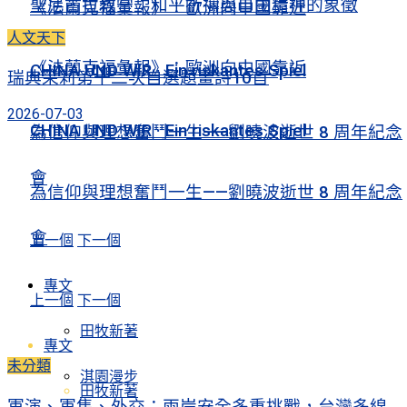
聖尼古拉教堂：和平祈禱與自由精神的象徵
《法蘭克福彙報》：歐洲向中國靠近
人文天下
《法蘭克福彙報》：歐洲向中國靠近
CHINA UND WIR · Ein riskantes Spiel
瑞典茉莉第十二次自選題畫詩10首
2026-07-03
CHINA UND WIR · Ein riskantes Spiel
為信仰與理想奮鬥一生——劉曉波逝世 8 周年紀念
會
為信仰與理想奮鬥一生——劉曉波逝世 8 周年紀念
會
上一個
下一個
專文
上一個
下一個
田牧新著
專文
未分類
淇園漫步
田牧新著
軍演、軍售、外交：兩岸安全多重挑戰，台灣多線