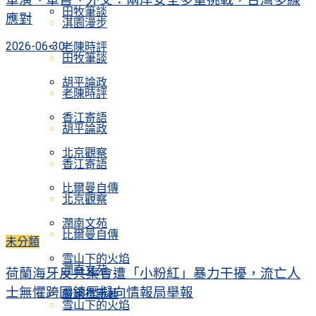
田牧筆談
應對
淇園漫步
2026-06-30
老陳時評
田牧筆談
胡平論政
老陳時評
香江寄語
胡平論政
北京觀察
香江寄語
比爾曼自傳
北京觀察
潤南文苑
比爾曼自傳
未分類
雪山下的火焰
潤南文苑
荷蘭海牙反共集會遭「小粉紅」暴力干擾，流亡人
士無懼跨國鎮壓擬向情報局舉報
嚴家祺新著
雪山下的火焰