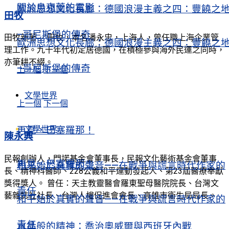
關於烏克蘭的電影
歐洲思想文化長廊：德國浪漫主義之四：豐饒之
田牧
–哥尼斯堡的傳奇
田牧新著 ／田牧，本名潘永忠，上海人，曾任職上海企業管
歐洲思想文化長廊：德國浪漫主義之四：豐饒之
理工作。九十年代初定居德國，在積極參與海外民運之同時，
亦筆耕不綴。
–哥尼斯堡的傳奇
上一個
下一個
文學世界
上一個
下一個
文學世界
再見，巴塞羅那！
陳永興
民報創辦人，門諾基金會董事長，民報文化藝術基金會董事
再見，巴塞羅那！
和平始於真實的聲音——在戰爭與謊言時代作家的
長、精神科醫師、228公義和平運動發起人、第23屆醫療奉獻
獎得獎人。 曾任：天主教靈醫會羅東聖母醫院院長、台灣文
責任
藝雜誌社社長、台灣人權促進會會長、高雄市衛生局局長。
和平始於真實的聲音——在戰爭與謊言時代作家的
責任
水晶般的精神：喬治奧威爾與西班牙內戰