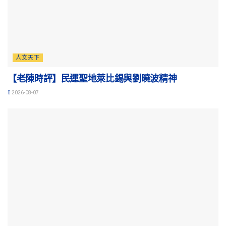
人文天下
【老陳時評】民運聖地萊比錫與劉曉波精神
2026-08-07