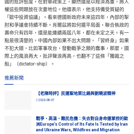
國的批評態度，在對華政策上，顯然還是以經濟為重，將人
權這些問題放在次要地位。他還表示，他支持備受質疑的
「歐中投資協議」。看來德國新政府未來這四年，內部的掣
肘和爭議會持續不斷。肖爾茲將如何擺平局面，聯合執政的
壽命只有四年，還是能連續兩屆八年，都在未定之天。有一
點是很清楚的，中國內部如果不出大問題，「習終身」如果
不犯大錯，比如軍事攻台，發動戰爭之類的蠢事，那麼，國
際上的風浪再大，批評聲浪再高，也翻不了這條「獨裁之
船」（dictator-ship）。
推薦新聞
【老陳時評】民運聖地萊比錫與劉曉波精神
2026-08-07
戰爭、高溫、難民危機：失去對自身命運掌控的歐
洲Europe’s Control of Its Fate Is Tested by Iran
and Ukraine Wars, Wildfires and Migration