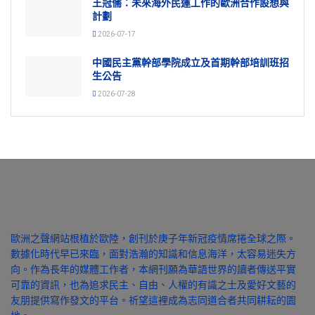
王冠儒：未來海外民運工作的歐洲合作設想與
計劃
2026-07-17
中國民主黨幹部學院成立及首期幹部培訓班招
生公告
2026-07-28
歐洲之聲網站根植於歐陸，創刊於庚子年新冠疫情席捲全球之際。
數據化時代早已來臨，面對浩瀚的知識和信息海洋，太容易迷失方
向。作為長年的媒體工作者，本網刊願為華語世界的讀者傳送平實
可靠的資訊，也為追求民主、自由、人權的有識之士及愛好文藝的
友朋提供寫作發文的平台。祈望這裡成為志同道合者共同耕耘的園