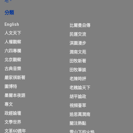
地。
分類
English
比爾曼自傳
人文天下
民運交流
人權觀察
淇園漫步
六四專欄
潤南文苑
北京觀察
田牧新著
古典音樂
田牧筆談
嚴家祺新著
老陳時評
圖博特
老魏論天下
墨爾本夜語
胡平論政
專文
視頻薈萃
政經論壇
追思萬潤南
文學世界
關注熱點
文革60週年
雪山下的火焰