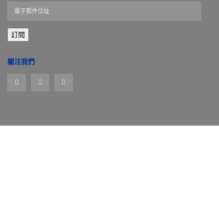
電
子
郵
訂閱
件
位
址
關注我們