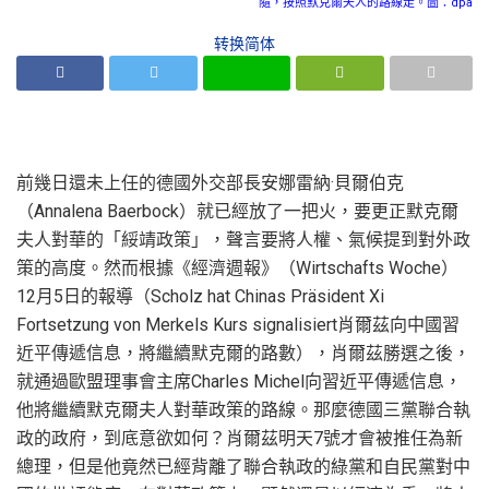
隨，按照默克爾夫人的路線走。圖：dpa
转换简体
前幾日還未上任的德國外交部長安娜雷納·貝爾伯克
（Annalena Baerbock）就已經放了一把火，要更正默克爾
夫人對華的「綏靖政策」，聲言要將人權、氣候提到對外政
策的高度。然而根據《經濟週報》（Wirtschafts Woche）
12月5日的報導（Scholz hat Chinas Präsident Xi
Fortsetzung von Merkels Kurs signalisiert肖爾茲向中國習
近平傳遞信息，將繼續默克爾的路數），肖爾茲勝選之後，
就通過歐盟理事會主席Charles Michel向習近平傳遞信息，
他將繼續默克爾夫人對華政策的路線。那麼德國三黨聯合執
政的政府，到底意欲如何？肖爾茲明天7號才會被推任為新
總理，但是他竟然已經背離了聯合執政的綠黨和自民黨對中