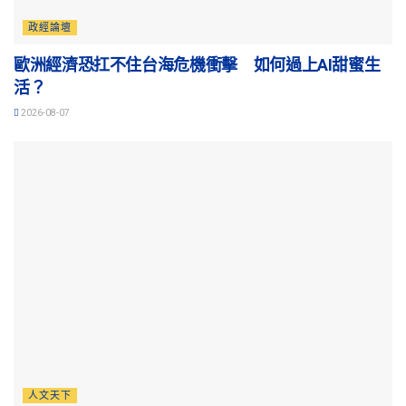
政經論壇
歐洲經濟恐扛不住台海危機衝擊 如何過上AI甜蜜生
活？
2026-08-07
人文天下