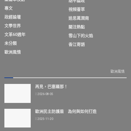
胡平論政
專文
視頻薈萃
政經論壇
追思萬潤南
文學世界
關注熱點
文革60週年
雪山下的火焰
未分類
香江寄語
歐洲風情
歐洲風情
再見，巴塞羅那！
2026-08-05
歐洲民主防護盾 為何與如何打造
2025-11-20