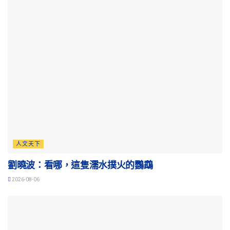
人文天下
劉曉波：看哪，這隻濡水撲火的鸚鵡
2026-08-06