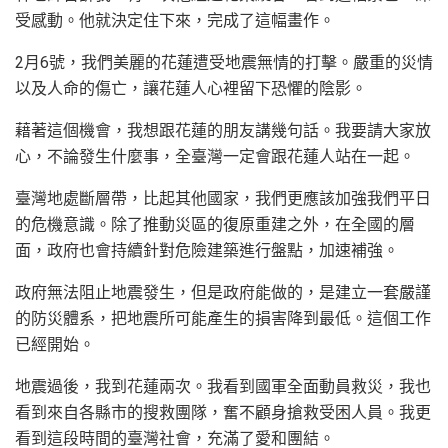
受感動。他就決定住下來，完成了這幅畫作。
2月6號，我們美麗的花蓮遭受地震無情的打擊。嚴重的災情
以及人命的傷亡，讓花蓮人心裡留下恐懼的陰影。
藉著這個機會，我想跟花蓮的朋友講幾句話。我要請大家放
心，不論發生什麼事，全臺灣一定會跟花蓮人站在一起。
臺灣地處斷層帶，比起其他國家，我們更應該加強我們平日
的危機意識。除了推動災區的復原重建之外，在全國的層
面，政府也會持續針對危險建築進行盤點，加速補強。
政府無法阻止地震發生，但是政府能做的，是建立一套嚴謹
的防災體系，把地震所可能產生的損害降到最低。這個工作
已經開始。
地震過後，我到花蓮兩次。我看到國軍全面動員救災，我也
看到來自各縣市的搜救團隊，奮不顧身搶救受困人員。我更
看到這段時間的臺灣社會，充滿了愛和團結。