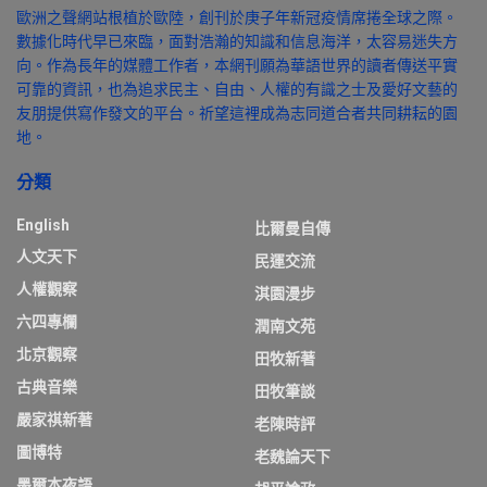
歐洲之聲網站根植於歐陸，創刊於庚子年新冠疫情席捲全球之際。
數據化時代早已來臨，面對浩瀚的知識和信息海洋，太容易迷失方
向。作為長年的媒體工作者，本網刊願為華語世界的讀者傳送平實
可靠的資訊，也為追求民主、自由、人權的有識之士及愛好文藝的
友朋提供寫作發文的平台。祈望這裡成為志同道合者共同耕耘的園
地。
分類
English
比爾曼自傳
人文天下
民運交流
人權觀察
淇園漫步
六四專欄
潤南文苑
北京觀察
田牧新著
古典音樂
田牧筆談
嚴家祺新著
老陳時評
圖博特
老魏論天下
墨爾本夜語