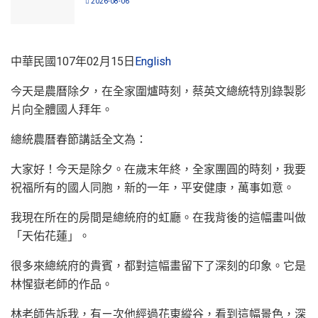
2026-08-06
中華民國107年02月15日
English
今天是農曆除夕，在全家圍爐時刻，蔡英文總統特別錄製影
片向全體國人拜年。
總統農曆春節講話全文為：
大家好！今天是除夕。在歲末年終，全家團圓的時刻，我要
祝福所有的國人同胞，新的一年，平安健康，萬事如意。
我現在所在的房間是總統府的虹廳。在我背後的這幅畫叫做
「天佑花蓮」。
很多來總統府的貴賓，都對這幅畫留下了深刻的印象。它是
林惺嶽老師的作品。
林老師告訴我，有ㄧ次他經過花東縱谷，看到這幅景色，深