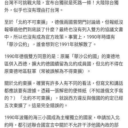
台灣不可挑戰大陸，宣布台獨就是死路一條！大陸除台獨
外，似乎也沒有理由打台灣。
至於「北約不可東擴」，德俄兩國曾閉門討論過，但報紙沒
報導過他們到底談了什麼？最終也沒有列入雙方的協議文書
中，所以也沒有成為官方政策。事實上，1990年時還有
「華沙公約」，誰會想到它1991年就解散了。
1990年德俄雙方同意的是：原屬「華沙公約國」的東德地
區併入西德，擴大的德國續留為北約成員國，但北約不得在
原東德地區駐軍（常被誤解為不得東擴）。
關於北約東擴，確實有許多人有不同的看法，但寫文和講話
都應該要有證據。憑藉一張解密的便條紙（不知誰俄文手寫
的？）「北約不可東擴」，就說西方違反與俄國的約定已經
五次東擴了。這是完全錯誤的。
1990年波羅的海三小國成為主權獨立的國家，申請加入北
約時，都引述聯合國宣言中關於不允許干涉他國內政的部