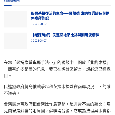
推薦新聞
彰顯基督復活的生命——羅蘭德·庫訥牧師卸任與退
休禮拜側記
2026-08-07
【老陳時評】民運聖地萊比錫與劉曉波精神
2026-08-07
在您「怒揭綠營卑鄙手法⋯」的視頻中，關於「北約東擴」
一節有許多錯誤的訊息，我已在評論區留言，想必您已經過
目。
民進黨政府將烏俄戰爭以移花接木掩蓋在兩岸現況上，的確
不道德。
台灣民進黨政府把台灣比作烏克蘭，是非常不當的類比：烏
克蘭曾是蘇聯的附庸國，蘇聯垮台後，它成為法理與事實都