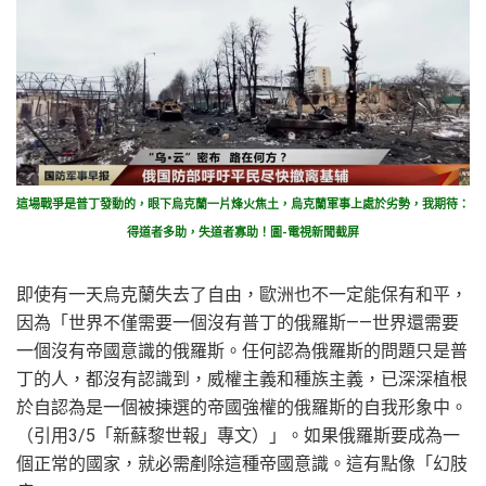
這場戰爭是普丁發動的，眼下烏克蘭一片烽火焦土，烏克蘭軍事上處於劣勢，我期待：
得道者多助，失道者寡助！圖-電視新聞截屏
即使有一天烏克蘭失去了自由，歐洲也不一定能保有和平，
因為「世界不僅需要一個沒有普丁的俄羅斯——世界還需要
一個沒有帝國意識的俄羅斯。任何認為俄羅斯的問題只是普
丁的人，都沒有認識到，威權主義和種族主義，已深深植根
於自認為是一個被揀選的帝國強權的俄羅斯的自我形象中。
（引用3/5「新蘇黎世報」專文）」。如果俄羅斯要成為一
個正常的國家，就必需剷除這種帝國意識。這有點像「幻肢