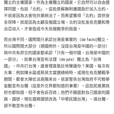
獨立的主權國家。作為主權獨立的國家，它自然可以自由選
擇同盟，包括「北約」。這些原蘇聯附庸國急於加入北約，
不就是因為太害怕共黨統治了，而希望獲得「北約」提供安
全保障。就是因為太顧及俄國立場，北約沒批准烏克蘭和喬
治亞加入，才會造成今天烏俄戰爭的局面。
而台灣不同，國際間只承認台灣是事實的（de facto)獨立，
所以國際間大部分（德國例外，沒提台灣是中國的一部分）
與中共有邦交的國家都承認「只有一個中國，台灣是中國的
一部分」，如果台灣宣布法理（de jure）獨立為「台灣
國」，中共打台灣，誰會理直氣壯地聲援你？美國，每次有
大事：例如陳水扁或蔡英文當選總統時，或現在烏克蘭戰爭
期間，都會大陣仗派高階來台，就是警告台灣政府不可輕舉
妄動宣布台獨（這是外交界都知道的事實）。這些民進黨政
府也都知道，但不會告訴百姓；他們不願面對自己國家的國
旗、國號，現在還將國號改為「中華民國台灣」。搞台獨，
卻不敢宣布台獨。