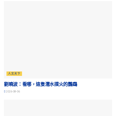
人文天下
劉曉波：看哪，這隻濡水撲火的鸚鵡
2026-08-06