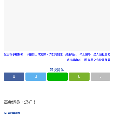
俄烏戰爭在持續，令整個世界驚愕、憤怒與關註，結束戰火，停止侵略，是人類社會的
期待與吶喊……圖-美國之音快訊截屏
转换简体
高金議員，您好！