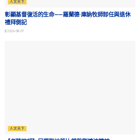
人文天下
彰顯基督復活的生命——羅蘭德·庫訥牧師卸任與退休
禮拜側記
2026-08-07
人文天下