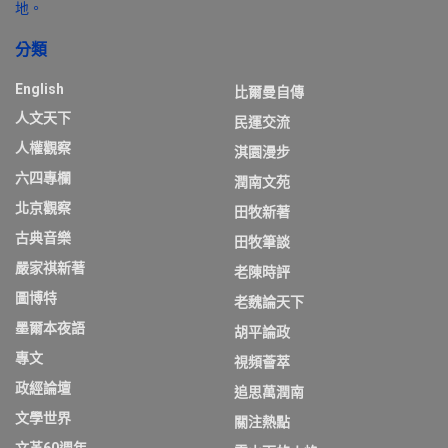
地。
分類
English
比爾曼自傳
人文天下
民運交流
人權觀察
淇園漫步
六四專欄
潤南文苑
北京觀察
田牧新著
古典音樂
田牧筆談
嚴家祺新著
老陳時評
圖博特
老魏論天下
墨爾本夜語
胡平論政
專文
視頻薈萃
政經論壇
追思萬潤南
文學世界
關注熱點
文革60週年