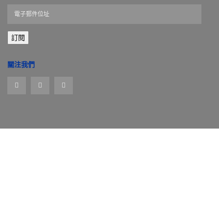
電
子
郵
訂閱
件
位
址
關注我們