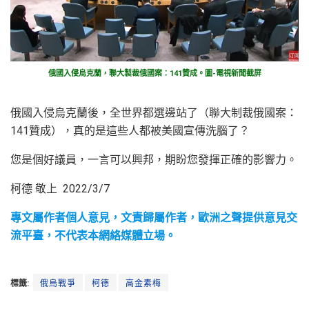
俄國入侵烏克蘭，聯大製裁俄國案：141贊成。圖-電視新聞截屏
俄國入侵烏克蘭後，全世界都選邊站了（聯大制裁俄國案：
141贊成），真的是這些人都被美國宣傳洗腦了？
您是個好議員，一言可以興邦，期盼您發揮正確的影響力。
柯德 敬上 2022/3/7
專文屬作者個人意見，文責歸屬作者，歐洲之聲提供意見交
流平臺，不代表本網絡媒體立場。
標籤:
俄烏戰爭
柯德
高金素梅