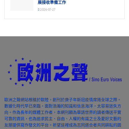
展接收準備工作
2026-07-27
歐洲之聲網站根植於歐陸，創刊於庚子年新冠疫情席捲全球之際。
數據化時代早已來臨，面對浩瀚的知識和信息海洋，太容易迷失方
向。作為長年的媒體工作者，本網刊願為華語世界的讀者傳送平實
可靠的資訊，也為追求民主、自由、人權的有識之士及愛好文藝的
友朋提供寫作發文的平台。祈望這裡成為志同道合者共同耕耘的園