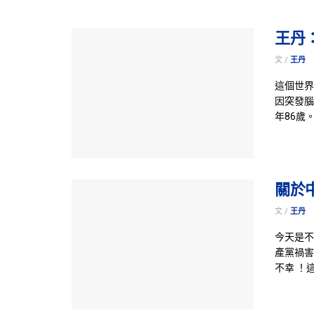
王丹
文 /
王丹
這個世界
因突發腦
年86歲
關於
文 /
王丹
今天是不
產黨禍害
不幸 ！