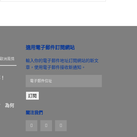
適用電子郵件訂閱網站
歐洲風情
輸入你的電子郵件地址訂閱網站的新文
章，使用電子郵件接收新通知。
那！
電
子
郵
訂閱
件
位
盾 為何
址
關注我們