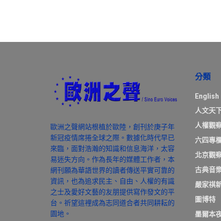
分類
English
人文天
人權觀
歐洲之聲網站根植於歐陸，創刊於庚子年
新冠疫情席捲全球之際。數據化時代早已
六四專
來臨，面對浩瀚的知識和信息海洋，太容
北京觀
易迷失方向。作為長年的媒體工作者，本
古典音
網刊願為華語世界的讀者傳送平實可靠的
資訊，也為追求民主、自由、人權的有識
嚴家祺
之士及愛好文藝的友朋提供寫作發文的平
圖博特
台。祈望這裡成為志同道合者共同耕耘的
園地。
墨爾本