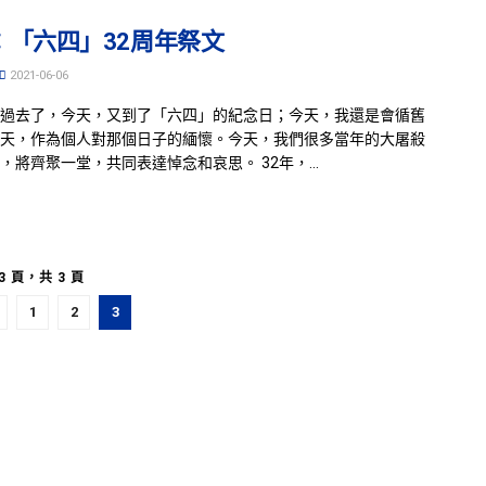
：「六四」32周年祭文
2021-06-06
過去了，今天，又到了「六四」的紀念日；今天，我還是會循舊
天，作為個人對那個日子的緬懷。今天，我們很多當年的大屠殺
，將齊聚一堂，共同表達悼念和哀思。 32年，...
3 頁，共 3 頁
1
2
3