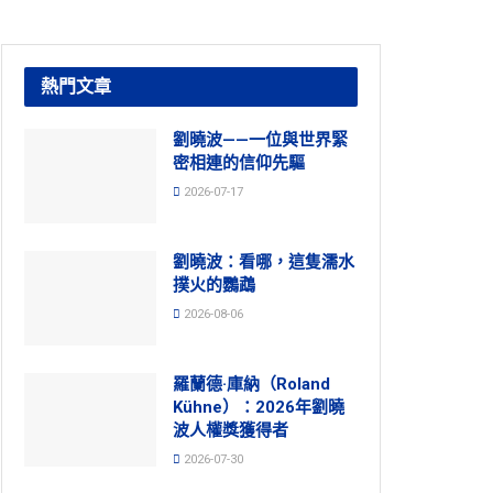
熱門文章
劉曉波——一位與世界緊
密相連的信仰先驅
2026-07-17
劉曉波：看哪，這隻濡水
撲火的鸚鵡
2026-08-06
羅蘭德·庫納（Roland
Kühne）：2026年劉曉
波人權獎獲得者
2026-07-30