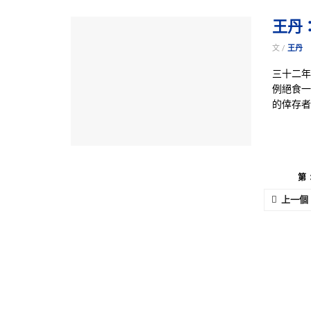
王丹
文 /
王丹
三十二年
例絕食一
的倖存者
第 
上一個