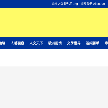
歐洲之聲發刊詞 Eng
關於我們 About us
論壇
人權觀察
人文天下
歐洲風情
文學世界
視頻薈萃
專