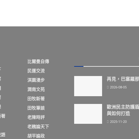
比爾曼自傳
下
民運交流
察
再見，巴塞羅
淇園漫步
2026-08-05
欄
潤南文苑
察
田牧新著
歐洲民主防護
樂
田牧筆談
與如何打造
新著
老陳時評
2025-11-20
老魏論天下
夜語
胡平論政