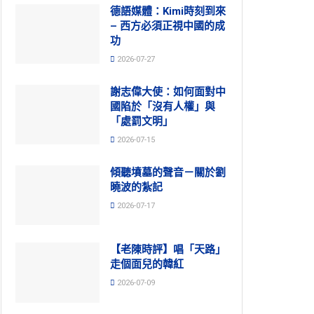
德語媒體：Kimi時刻到來
– 西方必須正視中國的成
功
2026-07-27
謝志偉大使：如何面對中
國陷於「沒有人權」與
「處罰文明」
2026-07-15
傾聽墳墓的聲音－關於劉
曉波的紮記
2026-07-17
【老陳時評】唱「天路」
走個面兒的韓紅
2026-07-09