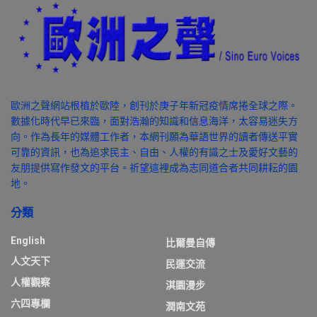
歐洲之聲網站根植於歐陸，創刊於庚子年新冠疫情席捲全球之際。
數據化時代早已來臨，面對浩瀚的知識和信息海洋，太容易迷失方
向。作為長年的媒體工作者，本網刊願為華語世界的讀者傳送平實
可靠的資訊，也為追求民主、自由、人權的有識之士及愛好文藝的
友朋提供寫作發文的平台。祈望這裡成為志同道合者共同耕耘的園
地。
分類
English
比爾曼自傳
人文天下
民運交流
人權觀察
淇園漫步
六四專欄
潤南文苑