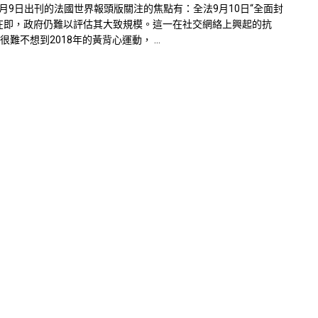
年9月9日出刊的法國世界報頭版關注的焦點有：全法9月10日“全面封
在即，政府仍難以評估其大致規模。這一在社交網絡上興起的抗
很難不想到2018年的黃背心運動， ...