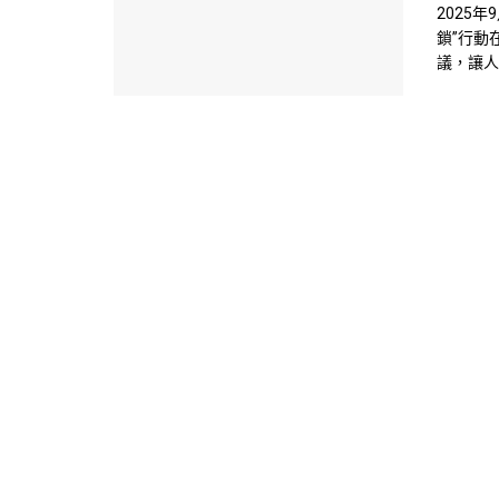
2025
鎖”行動
議，讓人