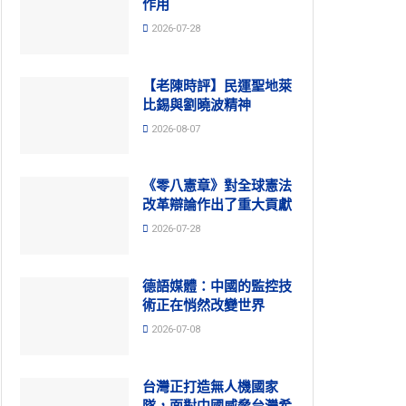
作用
2026-07-28
【老陳時評】民運聖地萊
比錫與劉曉波精神
2026-08-07
《零八憲章》對全球憲法
改革辯論作出了重大貢獻
2026-07-28
德語媒體：中國的監控技
術正在悄然改變世界
2026-07-08
台灣正打造無人機國家
隊，面對中國威脅台灣希