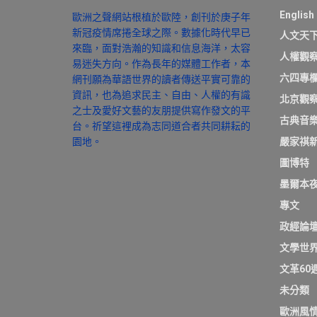
English
歐洲之聲網站根植於歐陸，創刊於庚子年
新冠疫情席捲全球之際。數據化時代早已
人文天
來臨，面對浩瀚的知識和信息海洋，太容
人權觀
易迷失方向。作為長年的媒體工作者，本
六四專
網刊願為華語世界的讀者傳送平實可靠的
資訊，也為追求民主、自由、人權的有識
北京觀
之士及愛好文藝的友朋提供寫作發文的平
古典音
台。祈望這裡成為志同道合者共同耕耘的
園地。
嚴家祺
圖博特
墨爾本
專文
政經論
文學世
文革60
未分類
歐洲風