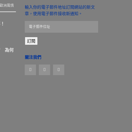
歐洲風情
輸入你的電子郵件地址訂閱網站的新文
章，使用電子郵件接收新通知。
那！
電
子
郵
訂閱
件
位
盾 為何
址
關注我們