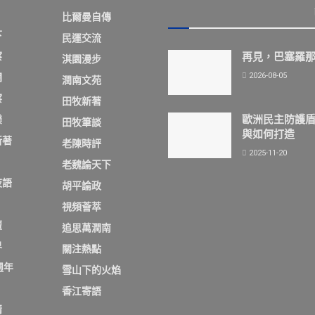
比爾曼自傳
下
民運交流
察
再見，巴塞羅
淇園漫步
2026-08-05
欄
潤南文苑
察
田牧新著
歐洲民主防護
樂
田牧筆談
與如何打造
新著
老陳時評
2025-11-20
老魏論天下
夜語
胡平論政
視頻薈萃
壇
追思萬潤南
界
關注熱點
週年
雪山下的火焰
香江寄語
情