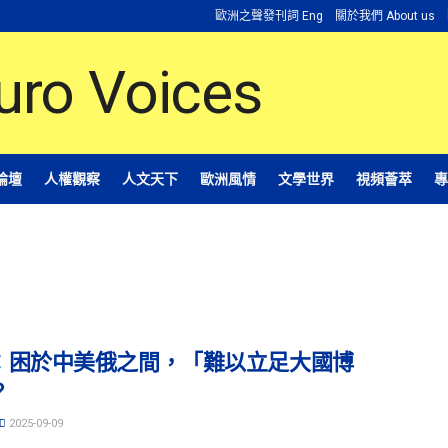
歐洲之聲發刊詞 Eng
關於我們 About us
論壇
人權觀察
人文天下
歐洲風情
文學世界
視頻薈萃
專
：困於中美俄之間，「難以立足大國博
？
2025-09-09