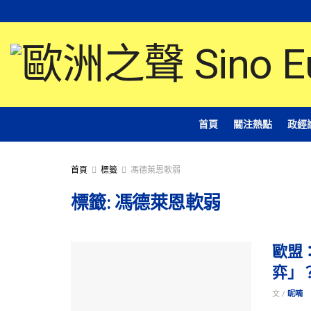
首頁
關注熱點
政經
首頁
標籤
馮德萊恩軟弱
標籤:
馮德萊恩軟弱
歐盟
弈」
文 /
呢喃