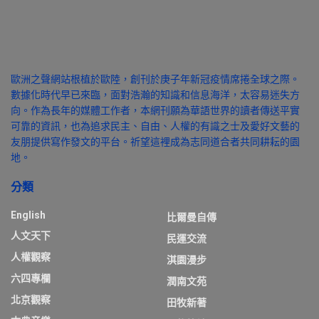
歐洲之聲網站根植於歐陸，創刊於庚子年新冠疫情席捲全球之際。
數據化時代早已來臨，面對浩瀚的知識和信息海洋，太容易迷失方
向。作為長年的媒體工作者，本網刊願為華語世界的讀者傳送平實
可靠的資訊，也為追求民主、自由、人權的有識之士及愛好文藝的
友朋提供寫作發文的平台。祈望這裡成為志同道合者共同耕耘的園
地。
分類
English
比爾曼自傳
人文天下
民運交流
人權觀察
淇園漫步
六四專欄
潤南文苑
北京觀察
田牧新著