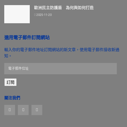
歐洲民主防護盾 為何與如何打造
2025-11-20
適用電子郵件訂閱網站
輸入你的電子郵件地址訂閱網站的新文章，使用電子郵件接收新通
知。
電
子
郵
訂閱
件
位
址
關注我們