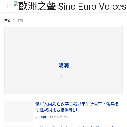
首頁
作者
呢喃
俄軍人員死亡數字二戰以來前所未有，俄烏階
段性戰損比或接近8比1
文 /
呢喃
2026-07-03