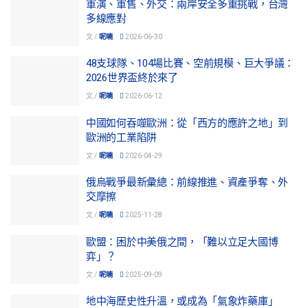
軍演、軍售、外交：兩岸安全多重挑戰，台灣
多線應對
文 /
呢喃
2026-06-30
48支球隊、104場比賽、空前規模、巨大爭議：
2026世界盃終於來了
文 /
呢喃
2026-06-12
中國如何吞噬歐洲：從「西方的應許之地」到
歐洲的工業陷阱
文 /
呢喃
2026-04-29
俄烏戰爭最新彙總：前線推進、資產爭奪、外
交摩擦
文 /
呢喃
2025-11-28
歐盟：困於中美俄之間，「難以立足大國博
弈」？
文 /
呢喃
2025-09-09
地中海歷史性升溫，或成為「氣象炸藥庫」