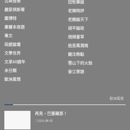
古典音樂
田牧筆談
嚴家祺新著
老陳時評
圖博特
老魏論天下
墨爾本夜語
胡平論政
專文
視頻薈萃
政經論壇
追思萬潤南
文學世界
關注熱點
文革60週年
雪山下的火焰
未分類
香江寄語
歐洲風情
歐洲風情
再見，巴塞羅那！
2026-08-05