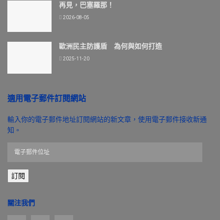
再見，巴塞羅那！
2026-08-05
歐洲民主防護盾 為何與如何打造
2025-11-20
適用電子郵件訂閱網站
輸入你的電子郵件地址訂閱網站的新文章，使用電子郵件接收新通
知。
電
子
郵
訂閱
件
位
址
關注我們