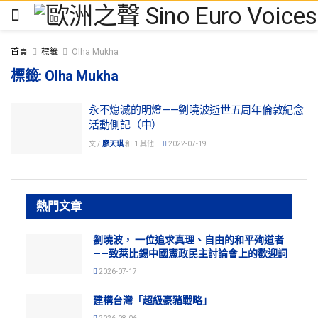
首頁
標籤
Olha Mukha
標籤:
Olha Mukha
永不熄滅的明燈——劉曉波逝世五周年倫敦紀念
活動側記（中）
文 /
廖天琪
和
1 其他
2022-07-19
熱門文章
劉曉波， 一位追求真理、自由的和平殉道者
——致萊比錫中國憲政民主討論會上的歡迎詞
2026-07-17
建構台灣「超級豪豬戰略」