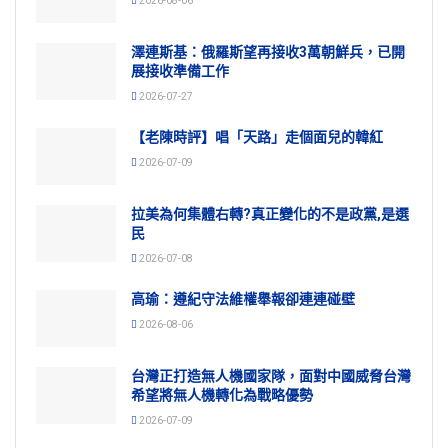
2026-08-06
澤連斯基：俄羅斯望再接收3萬朝鮮兵，已開
展接收準備工作
2026-07-27
【老陳時評】唱「天路」走個面兒的韓紅
2026-07-09
拉美為何集體右轉?真正變化的不是政黨,是選
民
2026-07-08
高瑜：遵紀守法維權舉報卻連連碰壁
2026-08-06
台灣正打造無人機國家隊，面對中國威脅台灣
希望將無人機轉化為戰略優勢
2026-07-09