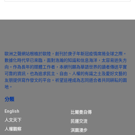
歐洲之聲網站根植於歐陸，創刊於庚子年新冠疫情席捲全球之際。
數據化時代早已來臨，面對浩瀚的知識和信息海洋，太容易迷失方
向。作為長年的媒體工作者，本網刊願為華語世界的讀者傳送平實
可靠的資訊，也為追求民主、自由、人權的有識之士及愛好文藝的
友朋提供寫作發文的平台。祈望這裡成為志同道合者共同耕耘的園
地。
分類
English
比爾曼自傳
人文天下
民運交流
人權觀察
淇園漫步