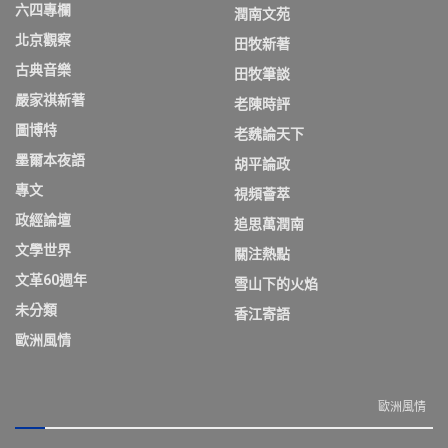
六四專欄
潤南文苑
北京觀察
田牧新著
古典音樂
田牧筆談
嚴家祺新著
老陳時評
圖博特
老魏論天下
墨爾本夜語
胡平論政
專文
視頻薈萃
政經論壇
追思萬潤南
文學世界
關注熱點
文革60週年
雪山下的火焰
未分類
香江寄語
歐洲風情
歐洲風情