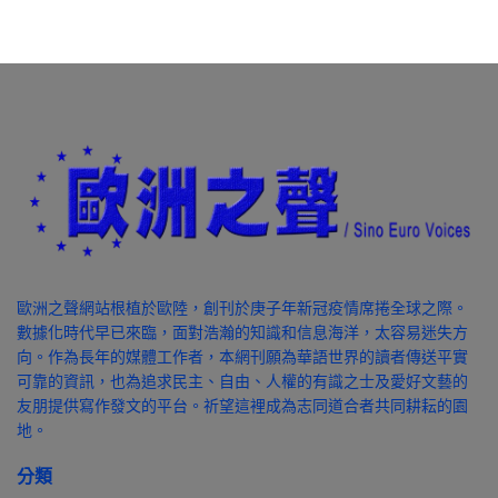
歐洲之聲網站根植於歐陸，創刊於庚子年新冠疫情席捲全球之際。
數據化時代早已來臨，面對浩瀚的知識和信息海洋，太容易迷失方
向。作為長年的媒體工作者，本網刊願為華語世界的讀者傳送平實
可靠的資訊，也為追求民主、自由、人權的有識之士及愛好文藝的
友朋提供寫作發文的平台。祈望這裡成為志同道合者共同耕耘的園
地。
分類