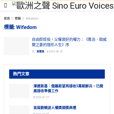
首頁
標籤
Wifedom
標籤:
Wifedom
自由即奴役，父權是好的權力：《喬治．歐威
爾之妻的隱形人生》序
文 /
房慧真
2025-09-18
熱門文章
澤連斯基：俄羅斯望再接收3萬朝鮮兵，已開
展接收準備工作
2026-07-27
首屆劉曉波人權獎頒獎典禮