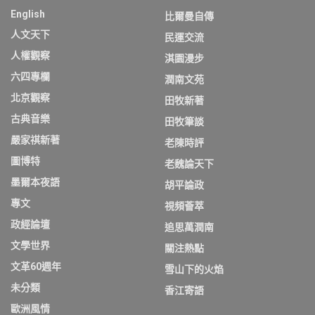
English
比爾曼自傳
人文天下
民運交流
人權觀察
淇園漫步
六四專欄
潤南文苑
北京觀察
田牧新著
古典音樂
田牧筆談
嚴家祺新著
老陳時評
圖博特
老魏論天下
墨爾本夜語
胡平論政
專文
視頻薈萃
政經論壇
追思萬潤南
文學世界
關注熱點
文革60週年
雪山下的火焰
未分類
香江寄語
歐洲風情