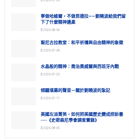
2026-07-28
寧做哈維爾，不做昆德拉——劉曉波給我們留
下了什麼精神遺產
2026-08-04
聖尼古拉教堂：和平祈禱與自由精神的象徵
2026-07-28
水晶般的精神：喬治奧威爾與西班牙內戰
2026-07-29
傾聽墳墓的聲音－關於劉曉波的紮記
2026-07-17
美國左派菁英，如何把美國歷史變成控訴書
──《史密森尼學會調查實錄》
2026-08-05