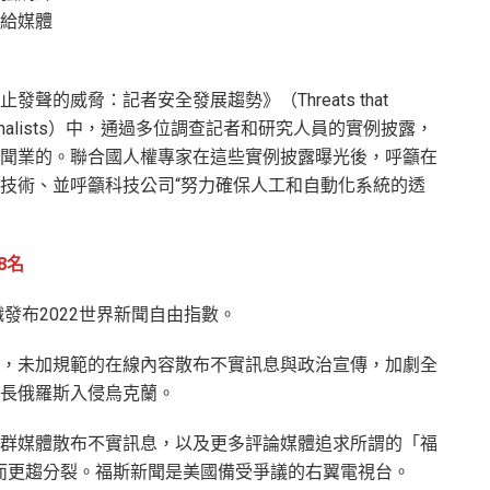
給媒體
聲的威脅：記者安全發展趨勢》（Threats that
fety of Journalists）中，通過多位調查記者和研究人員的實例披露，
聞業的。聯合國人權專家在這些實例披露曝光後，呼籲在
技術、並呼籲科技公司“努力確保人工和自動化系統的透
8名
發布2022世界新聞自由指數。
，未加規範的在線內容散布不實訊息與政治宣傳，加劇全
長俄羅斯入侵烏克蘭。
群媒體散布不實訊息，以及更多評論媒體追求所謂的「福
del）而更趨分裂。福斯新聞是美國備受爭議的右翼電視台。