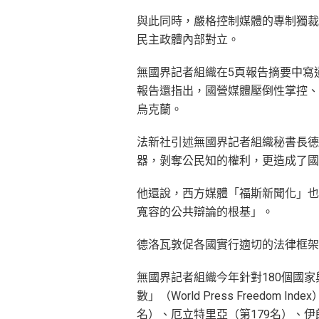
與此同時，嚴格控制媒體的專制獨裁
民主政體內部對立。
無國界記者組織在5頁報告摘要中寫
報告還指出，國營媒體壓倒性掌控、
烏克蘭。
法新社引述無國界記者組織秘書長德洛瓦（
器，剝奪公民知的權利，更造成了國
他還說，西方媒體「福斯新聞化」也
寬容的公共辯論的根基」。
德洛瓦敦促各國實行適切的法律框架
無國界記者組織今年針對180個國
數」（World Press Freedo
名）、厄立特里亞（第179名）、伊