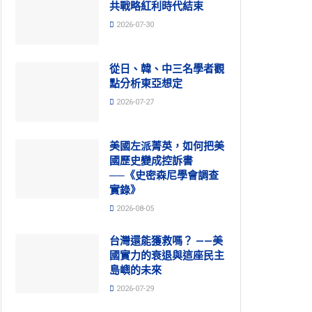
共戰略紅利時代結束
2026-07-30
從日、韓、中三名學者觀
點分析東亞想定
2026-07-27
美國左派菁英，如何把美
國歷史變成控訴書
──《史密森尼學會調查
實錄》
2026-08-05
台灣還能獲救嗎？ ——美
國實力的衰退與這座民主
島嶼的未來
2026-07-29