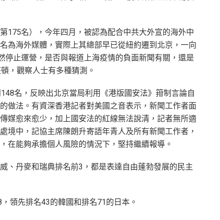
第175名），今年四月，被認為配合中共大外宣的海外中
名為海外媒體，實際上其總部早已從紐約遷到北京，一向
突然停止運營，是否與報道上海疫情的負面新聞有關，還是
整頓，觀察人士有多種猜測。
到148名，反映出北京當局利用《港版國安法》箝制言論自
的做法。有資深香港記者對美國之音表示，新聞工作者面
傳媒愈來愈少，加上國安法的紅線無法說清，記者無所適
處境中，記協主席陳朗升寄語年青人及所有新聞工作者，
，在能夠承擔個人風險的情況下，堅持繼續報導。
威、丹麥和瑞典排名前3，都是表達自由蓬勃發展的民主
8，領先排名43的韓國和排名71的日本。