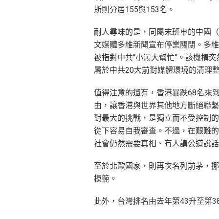
斯則分居155與153名。
耐人尋味的是，同屬末班車的中國（
文媒體多維新聞宣布停業關閉。多維
被指對中共“小罵大幫忙”。該機構
屬於中共20大前對媒體環境的清理
值得注意的還有，香港暴跌68名來
由，讓香港與世界其他地方斷絕聯繫
對最大的挑戰，是獨立而不受控制的
從下容易自我審查。不過，在艱難的
社會仍然需要真相、有人講公道說話
至於北歐國家，則再次名列前茅，挪
模範。
此外，台灣排名由去年第43升至第3