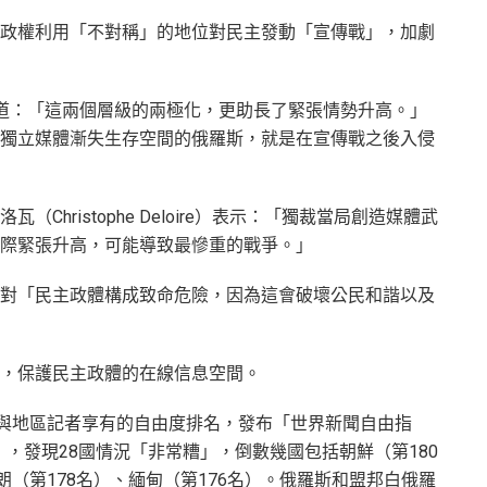
政權利用「不對稱」的地位對民主發動「宣傳戰」，加劇
道：「這兩個層級的兩極化，更助長了緊張情勢升高。」
獨立媒體漸失生存空間的俄羅斯，就是在宣傳戰之後入侵
Christophe Deloire）表示：「獨裁當局創造媒體武
際緊張升高，可能導致最慘重的戰爭。」
對「民主政體構成致命危險，因為這會破壞公民和諧以及
，保護民主政體的在線信息空間。
家與地區記者享有的自由度排名，發布「世界新聞自由指
m Index），發現28國情況「非常糟」，倒數幾國包括朝鮮（第180
朗（第178名）、緬甸（第176名）。俄羅斯和盟邦白俄羅