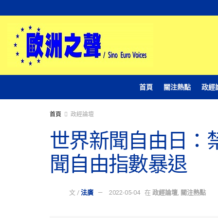
首頁
關注熱點
政經
首頁
政經論壇
世界新聞自由日：
聞自由指數暴退
文 /
法廣
2022-05-04
在
政經論壇
,
關注熱點