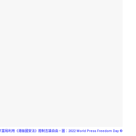
利用《港版國安法》箝制言論自由。圖：2022 World Press Freedom Day ©