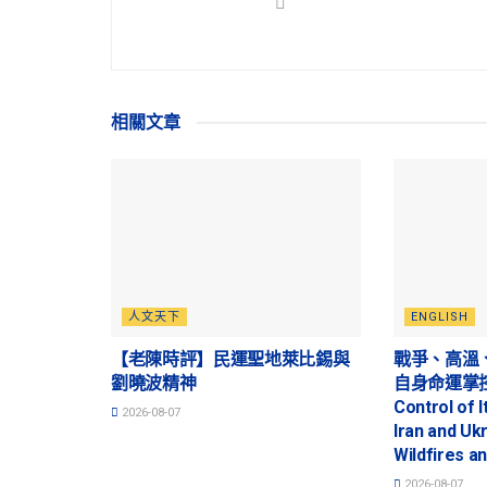
相關
文章
人文天下
ENGLISH
【老陳時評】民運聖地萊比錫與
戰爭、高溫
劉曉波精神
自身命運掌控的
Control of I
2026-08-07
Iran and Uk
Wildfires a
2026-08-07