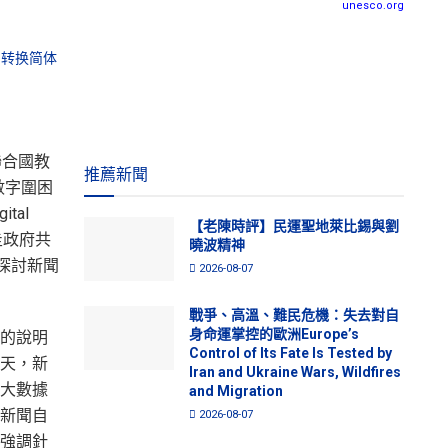
unesco.org
转换简体
聯合國教
推薦新聞
數字圍困
ital
【老陳時評】民運聖地萊比錫與劉
圭政府共
曉波精神
探討新聞
2026-08-07
戰爭、高溫、難民危機：失去對自
身命運掌控的歐洲Europe’s
的說明
Control of Its Fate Is Tested by
天，新
Iran and Ukraine Wars, Wildfires
大數據
and Migration
新聞自
2026-08-07
強調針