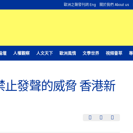
歐洲之聲發刊詞 Eng
關於我們 About us
論壇
人權觀察
人文天下
歐洲風情
文學世界
視頻薈萃
專
禁止發聲的威脅 香港新