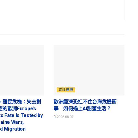
政經論壇
、難民危機：失去對
歐洲經濟恐扛不住台海危機衝
歐洲Europe’s
擊 如何過上AI甜蜜生活？
ts Fate Is Tested by
2026-08-07
raine Wars,
nd Migration